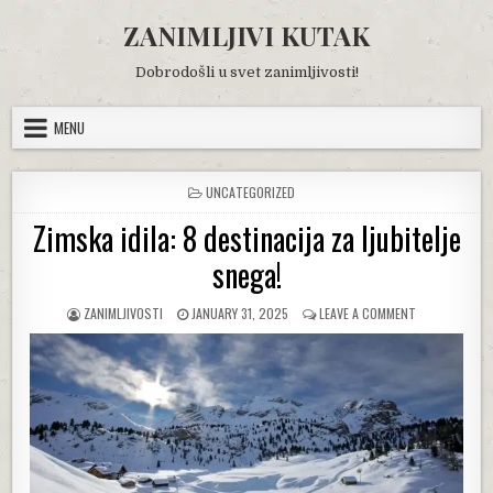
Skip
ZANIMLJIVI KUTAK
to
content
Dobrodošli u svet zanimljivosti!
MENU
POSTED
UNCATEGORIZED
IN
Zimska idila: 8 destinacija za ljubitelje
snega!
AUTHOR:
PUBLISHED
ON
ZANIMLJIVOSTI
JANUARY 31, 2025
LEAVE A COMMENT
DATE:
ZIMSKA
IDILA:
8
DESTINACIJA
ZA
LJUBITELJE
SNEGA!