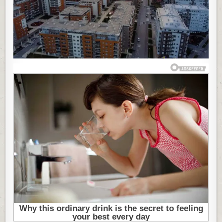
EURA
I
SVI
SU
U
ŠOKU:
“DA
LI
SE
U
WC
IDE
KOD
KOMŠIJE
ILI
KAKO?”