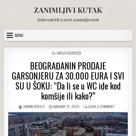
Skip
ZANIMLJIVI KUTAK
to
content
Dobrodošli u svet zanimljivosti!
MENU
POSTED
UNCATEGORIZED
IN
BEOGRAĐANIN PRODAJE
GARSONJERU ZA 30.000 EURA I SVI
SU U ŠOKU: “Da li se u WC ide kod
komšije ili kako?”
AUTHOR:
PUBLISHED
ON
ZANIMLJIVOSTI
JANUARY 31, 2025
LEAVE A COMMENT
DATE:
BEOGRAĐANIN
PRODAJE
GARSONJERU
ZA
30.000