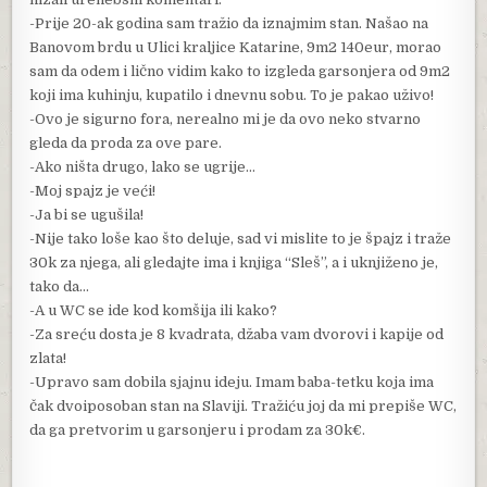
-Prije 20-ak godina sam tražio da iznajmim stan. Našao na
Banovom brdu u Ulici kraljice Katarine, 9m2 140eur, morao
sam da odem i lično vidim kako to izgleda garsonjera od 9m2
koji ima kuhinju, kupatilo i dnevnu sobu. To je pakao uživo!
-Ovo je sigurno fora, nerealno mi je da ovo neko stvarno
gleda da proda za ove pare.
-Ako ništa drugo, lako se ugrije…
-Moj spajz je veći!
-Ja bi se ugušila!
-Nije tako loše kao što deluje, sad vi mislite to je špajz i traže
30k za njega, ali gledajte ima i knjiga “Sleš”, a i uknjiženo je,
tako da…
-A u WC se ide kod komšija ili kako?
-Za sreću dosta je 8 kvadrata, džaba vam dvorovi i kapije od
zlata!
-Upravo sam dobila sjajnu ideju. Imam baba-tetku koja ima
čak dvoiposoban stan na Slaviji. Tražiću joj da mi prepiše WC,
da ga pretvorim u garsonjeru i prodam za 30k€.