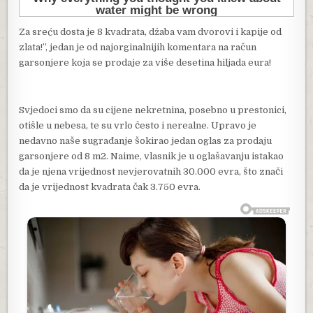
Za sreću dosta je 8 kvadrata, džaba vam dvorovi i kapije od
zlata!”, jedan je od najorginalnijih komentara na račun
garsonjere koja se prodaje za više desetina hiljada eura!
Svjedoci smo da su cijene nekretnina, posebno u prestonici,
otišle u nebesa, te su vrlo često i nerealne. Upravo je
nedavno naše sugrađanje šokirao jedan oglas za prodaju
garsonjere od 8 m2. Naime, vlasnik je u oglašavanju istakao
da je njena vrijednost nevjerovatnih 30.000 evra, što znači
da je vrijednost kvadrata čak 3.750 evra.