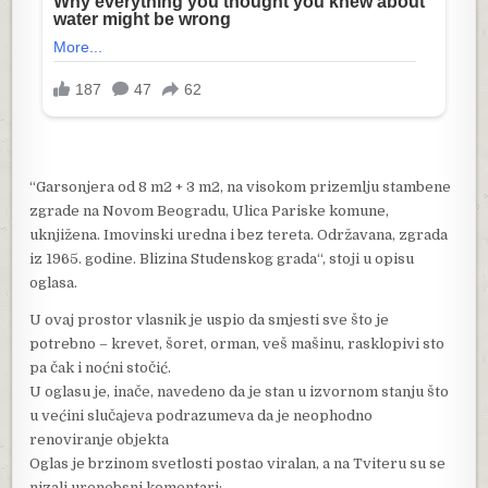
“Garsonjera od 8 m2 + 3 m2, na visokom prizemlju stambene
zgrade na Novom Beogradu, Ulica Pariske komune,
uknjižena. Imovinski uredna i bez tereta. Održavana, zgrada
iz 1965. godine. Blizina Studenskog grada“, stoji u opisu
oglasa.
U ovaj prostor vlasnik je uspio da smjesti sve što je
potrebno – krevet, šoret, orman, veš mašinu, rasklopivi sto
pa čak i noćni stočić.
U oglasu je, inače, navedeno da je stan u izvornom stanju što
u većini slučajeva podrazumeva da je neophodno
renoviranje objekta
Oglas je brzinom svetlosti postao viralan, a na Tviteru su se
nizali urenebsni komentari: