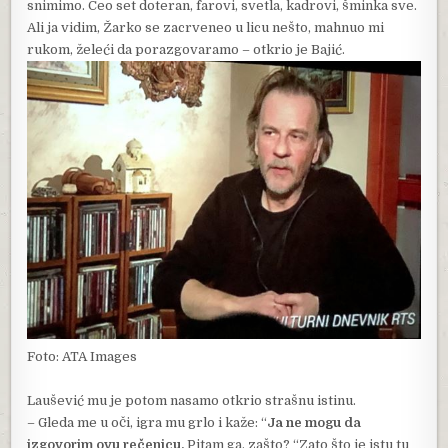
snimimo. Ceo set doteran, farovi, svetla, kadrovi, šminka sve.
Ali ja vidim, Žarko se zacrveneo u licu nešto, mahnuo mi
rukom, želeći da porazgovaramo – otkrio je Bajić.
Foto: ATA Images
Laušević mu je potom nasamo otkrio strašnu istinu.
– Gleda me u oči, igra mu grlo i kaže: “
Ja ne mogu da
izgovorim ovu rečenicu.
Pitam ga, zašto? “Zato što je istu tu