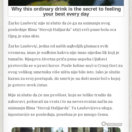
Žarko Laušević nije ni slutio da će ga na snimanju svog
poslednje filma “Heroji Halijarda” stići reči pune bola oca
čijeg je sina ubio.
Žarko Laušević, jedna od naših najboljih glumaca svih
vremena, imao je sudbinu kakvu nije imao nijedan lik koji je
tumačio. Njegova životna priča puna uspeha i ljubavi
pretovrila se u pravi horor. Posle kobne noći u Crnoj Gori za
ovog velikog umetnika više ništa nije bilo isto. Iako je služio
kaznu za svoj postupak, do smrti je na duši nosio bol o kojoj
je gotovo uvek ćutao.
Nije ni slutio da će mu prošlost, koju se toliko trudio da
zaboravi, pokucati na vrata i to na neverovatan način na
snimanju filma “Heroji Halijarda”. Ta Lauševićeva uloga,
ispostaviće se poslednja, posebna je po mnogo čemu.