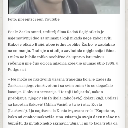
Foto: preentscreen/Youtube
Posle Žarko smrti, reditelj filma Radoš Bajić otkrio je
najemotivniji deo sa snimanja koji nikada neće zaboraviti.
Kako je otkrio Bajić, zbog jedne replike Žarko je zaplakao
na snimanju. Tada je u studiju zavladala najglasnija tišina.
I ništa ne bi bilo toliko neobično da upravo istu takvu
rečenicu nije čuo od oca mladića kojeg je glumac ubio 1993. u
Podgorici.
– Ne može se razdvojiti užasna tragedija koja je zadesila
Žarka sa njegovim životom i sa svim onim što se događalo
kasnije. U okviru scenarija “Heroji Halijarda”, nakon
prebijanja, njegov sin (Nikola Rakočević) dolazi kući. Obilazi
ga kapetan Raković (Milan Vasić), a tu je i otac Kosta
(Laušević). I ja napišem da Kosta izgovara reči:
“Kapetane,
kako mi onako unakaziše sina. Nisam ja svoju decu našao na
bunjištu da ih tako neko skrnavi i ubija”.
I mi to tada treba da