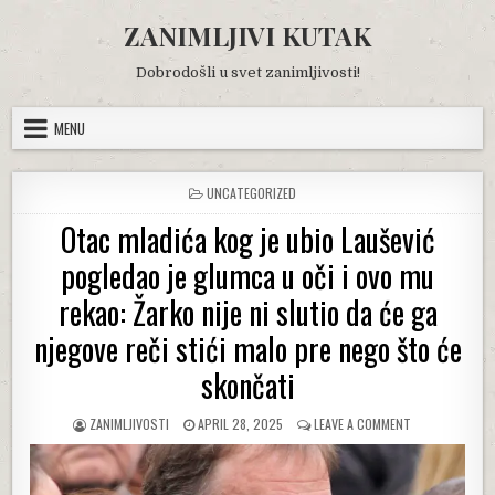
Skip
ZANIMLJIVI KUTAK
to
content
Dobrodošli u svet zanimljivosti!
MENU
POSTED
UNCATEGORIZED
IN
Otac mladića kog je ubio Laušević
pogledao je glumca u oči i ovo mu
rekao: Žarko nije ni slutio da će ga
njegove reči stići malo pre nego što će
skončati
AUTHOR:
PUBLISHED
ON
ZANIMLJIVOSTI
APRIL 28, 2025
LEAVE A COMMENT
DATE:
OTAC
MLADIĆA
KOG