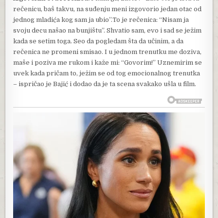
rečenicu, baš takvu, na suđenju meni izgovorio jedan otac od
jednog mladića kog sam ja ubio”.To je rečenica: “Nisam ja
svoju decu našao na bunjištu”. Shvatio sam, evo i sad se ježim
kada se setim toga. Seo da pogledam šta da učinim, a da
rečenica ne promeni smisao. I u jednom trenutku me doziva,
maše i poziva me rukom i kaže mi: “Govorim!” Uznemirim se
uvek kada pričam to, ježim se od tog emocionalnog trenutka
– ispričao je Bajić i dodao da je ta scena svakako ušla u film.