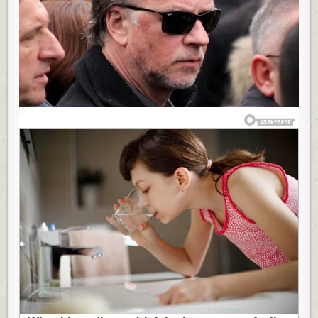
JE
UBIO
LAUŠEVIĆ
POGLEDAO
JE
GLUMCA
U
OČI
I
OVO
MU
REKAO:
ŽARKO
NIJE
NI
SLUTIO
DA
ĆE
GA
NJEGOVE
REČI
STIĆI
MALO
PRE
NEGO
ŠTO
ĆE