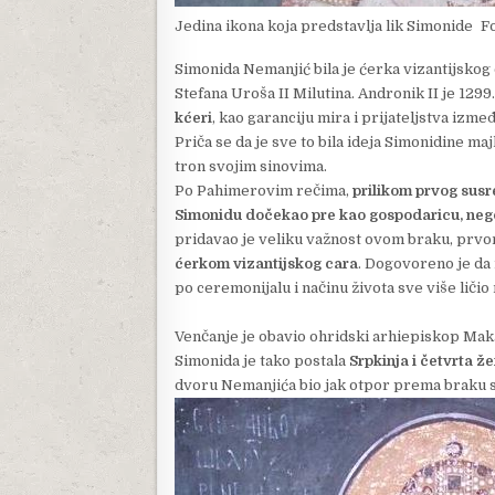
Jedina ikona koja predstavlja lik Simonide
F
Simonida Nemanjić bila je ćerka vizantijskog
Stefana Uroša II Milutina. Andronik II je 129
kćeri
, kao garanciju mira i prijateljstva izmeđ
Priča se da je sve to bila ideja Simonidine ma
tron svojim sinovima.
Po Pahimerovim rečima,
prilikom prvog susre
Simonidu dočekao pre kao gospodaricu, neg
pridavao je veliku važnost ovom braku, prvo
ćerkom vizantijskog cara
. Dogovoreno je da 
po ceremonijalu i načinu života sve više ličio 
Venčanje je obavio ohridski arhiepiskop Maka
Simonida je tako postala
Srpkinja i četvrta ž
dvoru Nemanjića bio jak otpor prema braku 