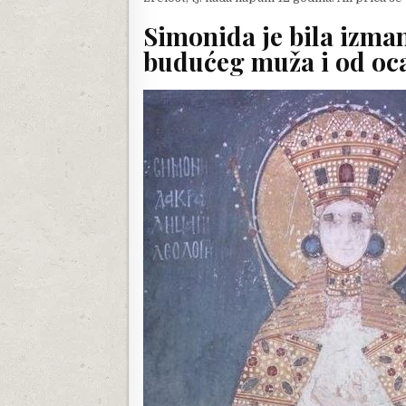
Simonida je bila izman
budućeg muža i od oc