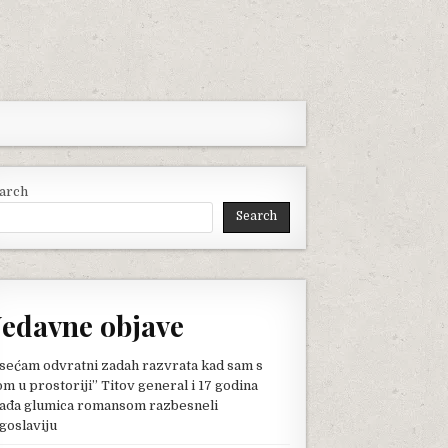
arch
Search
edavne objave
sećam odvratni zadah razvrata kad sam s
om u prostoriji” Titov general i 17 godina
ađa glumica romansom razbesneli
goslaviju