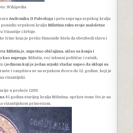
oto: Wikipedia
 cara
Andronika II Paleologa
i peta supruga srpskog kralja
9. ponudio srpskom kralju
Milutinu ruku svoje maloletne
u Vizantije i Srbije.
jke Irine koja je preko Simonide htela da obezbedi slavu i
ta Milutin je, suprotno običajima, sišao sa konja i
o kao suprugu
. Milutin, već iskusni političar i ratnik,
m i
jedinom koji je jedan srpski vladar uspeo da sklopi sa
raste i vaspitava se na srpskom dvoru do 12. godine, koji je
na vizantijski.
rije u proleće 1299.
ena
45 godina starijeg kralja Milutina, uprkos tome što je na
sa vizantijskom princezom.