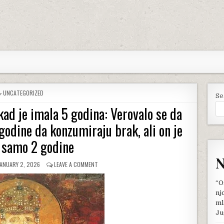
POSTED
UNCATEGORIZED
Se
IN
kad je imala 5 godina: Verovalo se da
 godine da konzumiraju brak, ali on je
 samo 2 godine
N
UBLISHED
ON
JANUARY 2, 2026
LEAVE A COMMENT
ATE:
MILUTIN
JE
“O
OŽENIO
nj
SIMONIDU
ml
KAD
Ju
JE
IMALA