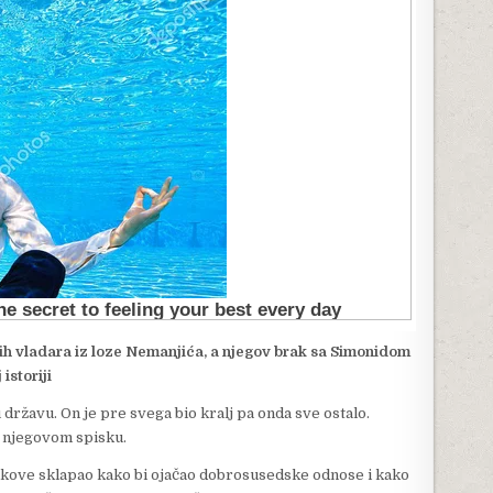
jih vladara iz loze Nemanjića, a njegov brak sa Simonidom
istoriji
ku državu. On je pre svega bio kralj pa onda sve ostalo.
na njegovom spisku.
brakove sklapao kako bi ojačao dobrosusedske odnose i kako