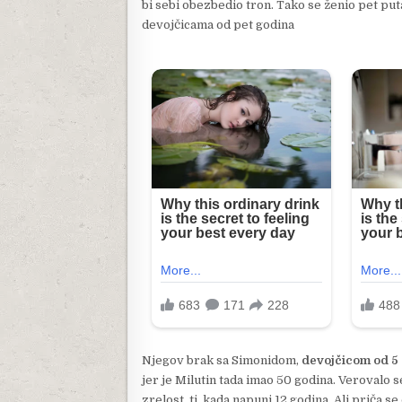
bi sebi obezbedio tron. Tako se ženio pet puta
devojčicama od pet godina
Njegov brak sa Simonidom,
devojčicom od 5 g
jer je Milutin tada imao 50 godina. Verovalo 
zrelost, tj. kada napuni 12 godina. Ali priča s