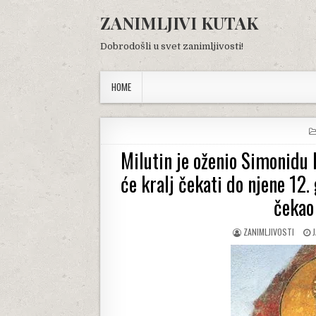
Skip
ZANIMLJIVI KUTAK
to
content
Dobrodošli u svet zanimljivosti!
HOME
Milutin je oženio Simonidu 
će kralj čekati do njene 12.
čekao
AUTHOR:
P
ZANIMLJIVOSTI
D