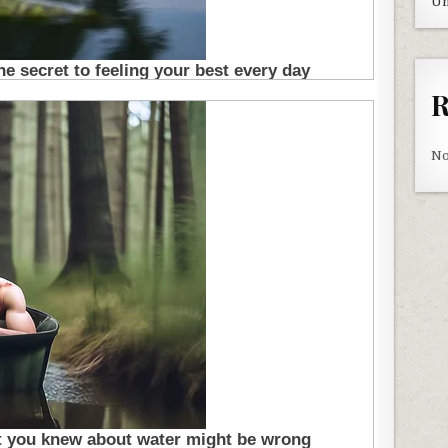
Un
R
No