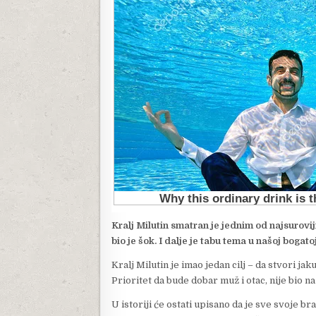
Kralj Milutin smatran je jednim od najsurovi
bio je šok. I dalje je tabu tema u našoj bogatoj 
Kralj Milutin je imao jedan cilj – da stvori ja
Prioritet da bude dobar muž i otac, nije bio 
U istoriji će ostati upisano da je sve svoje 