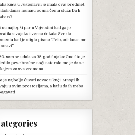
aka kuća u Jugoslaviji je imala ovaj predmet,
mladi danas nemaju pojma čemu služi: Da li
ate vi?
li su najlepši par u Vojvodini kad ga je
pratila u vojsku i verno čekala: Sve do
menta kad je stiglo pismo “Jelo, od danas me
boravi”
60. sam se udala za 35-godišnjaka: Ono što je
ledilo prve bračne noći nateralo me je da se
kajem za sva vremena
e je najbolje čuvati novac u kući: Mnogi ih
vaju u ovim prostorijama, a kažu da ih treba
begavati
ategories