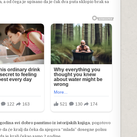
, a od čega je upisano da je čak dva puta sklopio brak sa
odina svi dobro pamtimo iz istorijskih knjiga
, pogotovo
se da će kralj da čeka da njegova “mlada” dosegne polnu
e da je kralj čekao samo 2 godine.