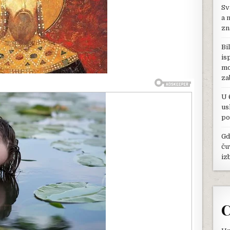
5
Sv
GODINA:
a 
VEROVALO
zn
SE
DA
Bi
ĆE
is
KRALJ
mo
ČEKATI
DO
za
NJENE
12.
U 
GODINE
us
DA
po
KONZUMIRAJU
BRAK,
Gd
ALI
ču
ON
JE
iz
ČEKAO
SAMO
2
GODINE
C