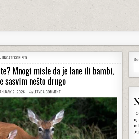
POSTED
UNCATEGORIZED
Se
IN
e? Mnogi misle da je lane ili bambi,
je sasvim nešto drugo
UBLISHED
ON
JANUARY 2, 2026
LEAVE A COMMENT
ATE:
KAKO
N
SE
ZOVE
MLADUNČE
“O
KOŠUTE?
nj
MNOGI
ml
MISLE
Ju
DA
JE