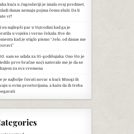
aka kuća u Jugoslaviji je imala ovaj predmet,
mladi danas nemaju pojma čemu služi: Da li
ate vi?
li su najlepši par u Vojvodini kad ga je
pratila u vojsku i verno čekala: Sve do
menta kad je stiglo pismo “Jelo, od danas me
boravi”
60. sam se udala za 35-godišnjaka: Ono što je
ledilo prve bračne noći nateralo me je da se
kajem za sva vremena
e je najbolje čuvati novac u kući: Mnogi ih
vaju u ovim prostorijama, a kažu da ih treba
begavati
ategories