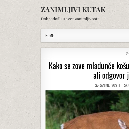
Skip
ZANIMLJIVI KUTAK
to
content
Dobrodošli u svet zanimljivosti!
HOME
Kako se zove mladunče košut
ali odgovor 
AUTHOR:
P
ZANIMLJIVOSTI
D