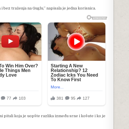
i bez traženja na Guglu,” napisala je jedna korisnica.
i pitali koja je uopšte razlika između srne i košute i ko je