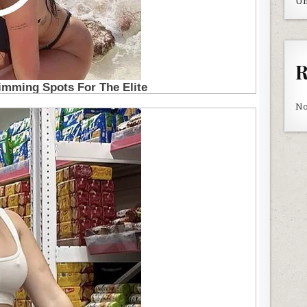
Un
R
No