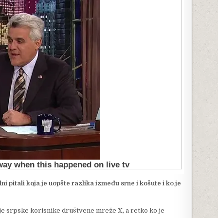
ni pitali koja je uopšte razlika između srne i košute i ko je
 je srpske korisnike društvene mreže X, a retko ko je