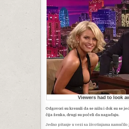
Odgovori su krenuli da se nižu i dok su se jed
čija ženka, drugi su počeli da nagađaju.
Jedno pitanje u vezi sa životinjama namučilo