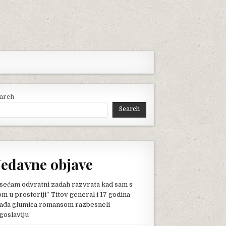
arch
Search
edavne objave
sećam odvratni zadah razvrata kad sam s
om u prostoriji” Titov general i 17 godina
ađa glumica romansom razbesneli
goslaviju