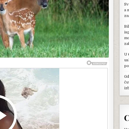
Sv
LANE
ILI
a 
BAMBI,
zn
ALI
ODGOVOR
Bi
JE
is
SASVIM
mo
NEŠTO
DRUGO
za
U 
us
po
Gd
ču
iz
C