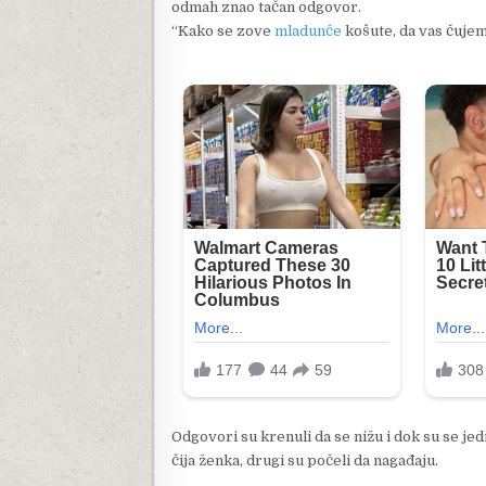
odmah znao tačan odgovor.
“Kako se zove
mladunče
košute, da vas čujem 
Odgovori su krenuli da se nižu i dok su se jedn
čija ženka, drugi su počeli da nagađaju.