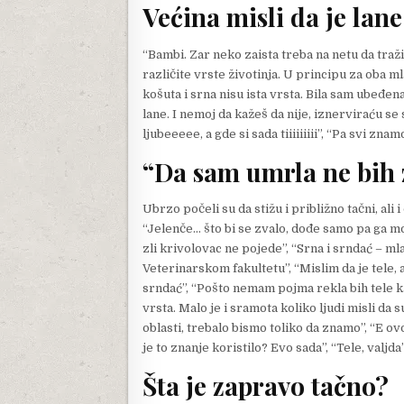
Većina misli da je lane
“Bambi. Zar neko zaista treba na netu da traži
različite vrste životinja. U principu za oba 
košuta i srna nisu ista vrsta. Bila sam ubeđen
lane. I nemoj da kažeš da nije, iznerviraću s
ljubeeeee, a gde si sada tiiiiiiiii”, “Pa svi zn
“Da sam umrla ne bih 
Ubrzo počeli su da stižu i približno tačni, ali 
“Jelenče… što bi se zvalo, dođe samo pa ga mo
zli krivolovac ne pojede”, “Srna i srndać – ml
Veterinarskom fakultetu”, “Mislim da je tele, 
srndać”, “Pošto nemam pojma rekla bih tele ka
vrsta. Malo je i sramota koliko ljudi misli da s
oblasti, trebalo bismo toliko da znamo”, “E ov
je to znanje koristilo? Evo sada”, “Tele, valjda”
Šta je zapravo tačno?