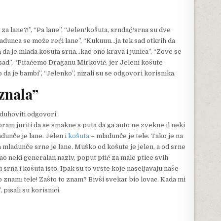
 za lane?!”, “Pa lane”, “Jelen/košuta, srndać/srna su dve
mladunca se može reći lane”, “Kukuuu…ja tek sad otkrih da
a da je mlada košuta srna…kao ono krava i junica”, “Zove se
e sad”, “Pitaćemo Draganu Mirković, jer Jeleni košute
amo da je bambi”, “Jelenko”, nizali su se odgovori korisnika.
znala”
i duhoviti odgovori.
ram juriti da se smakne s puta da ga auto ne zvekne il neki
adunče je lane. Jelen i
košuta
– mladunče je tele. Tako je na
a mladunče srne je lane. Muško od košute je jelen, a od srne
o neki generalan naziv, poput ptić za male ptice svih
u srna i košuta isto. Ipak su to vrste koje naseljavaju naše
o znam: tele! Zašto to znam? Bivši svekar bio lovac. Kada mi
, pisali su korisnici.