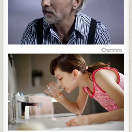
BIO
LUD
ZA
DEVOJKOM
ZA
KOJU
JE
SARAJEVO
PRIČALO
DA
JE
SPONZORUŠA:
OSTAVILA
GA
ZBOG
BOGATAŠA,
A
ON
JOJ
POSVETIO
HIT
I
OŽENIO
SKROMNU
AMELU