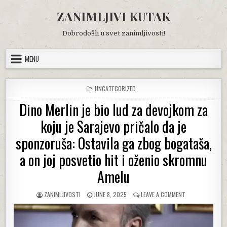
Skip
ZANIMLJIVI KUTAK
to
content
Dobrodošli u svet zanimljivosti!
MENU
POSTED
UNCATEGORIZED
IN
Dino Merlin je bio lud za devojkom za
koju je Sarajevo pričalo da je
sponzoruša: Ostavila ga zbog bogataša,
a on joj posvetio hit i oženio skromnu
Amelu
AUTHOR:
PUBLISHED
ON
ZANIMLJIVOSTI
JUNE 8, 2025
LEAVE A COMMENT
DATE:
DINO
MERLIN
JE