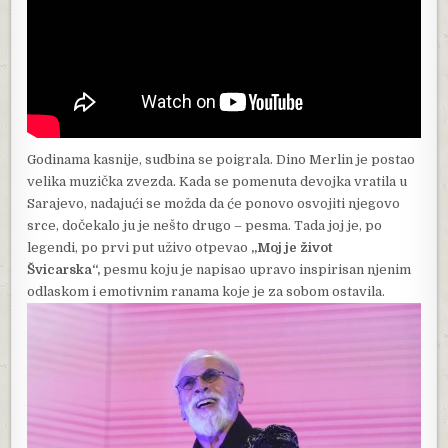
Godinama kasnije, sudbina se poigrala. Dino Merlin je postao
velika muzička zvezda. Kada se pomenuta devojka vratila u
Sarajevo, nadajući se možda da će ponovo osvojiti njegovo
srce, dočekalo ju je nešto drugo – pesma. Tada joj je, po
legendi, po prvi put uživo otpevao
„Moj je život
Švicarska“,
pesmu koju je napisao upravo inspirisan njenim
odlaskom i emotivnim ranama koje je za sobom ostavila.