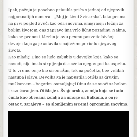
Ipak, pažnju je posebno privukla priča o jednoj od njegovih
najpoznatijih numera – „Moj je život Švicarska“. Iako pesma
na prvi pogled zvuči kao oda snovima, emigraciji i težnji za
boljim životom, ona zapravo ima vrlo ličnu pozadinu. Naime,
kako se prenosi, Merlin je ovu pesmu posvetio bivšoj
devojci koja ga je ostavila u najtežem periodu njegovog
života.
Kao mladić, Dino se ludo zaljubio u devojku koja, kako se
navodi, nije imala strpljenja da sačeka njegov put ka uspehu.
U to vreme on je bio siromašan, tek na početku, bez velikih
nastupa i slave. Devojka ga je napustila i otišla sa drugim
muškarcem – bogatim, ostavljajući Dinu da se suoči sa bolom
i razočaranjem.
Otišla je u Švajcarsku, zemlju koja se tada
činila kao obećana zemlja za mnoge sa Balkana, a on je
ostao u Sarajevu – sa slomljenim srcem i ogromnim snovima.