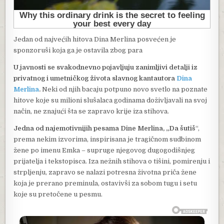
Jedan od najvećih hitova Dina Merlina posvećen je
sponzoruši koja ga je ostavila zbog para
U javnosti se svakodnevno pojavljuju zanimljivi detalji iz
privatnog i umetničkog života slavnog kantautora
Dina
Merlina
.
Neki od njih bacaju potpuno novo svetlo na poznate
hitove koje su milioni slušalaca godinama doživljavali na svoj
način, ne znajući šta se zapravo krije iza stihova.
Jedna od najemotivnijih pesama Dine Merlina, „Da šutiš
“,
prema nekim izvorima, inspirisana je tragičnom sudbinom
žene po imenu Emka – supruge njegovog dugogodišnjeg
prijatelja i tekstopisca. Iza nežnih stihova o tišini, pomirenju i
strpljenju, zapravo se nalazi potresna životna priča žene
koja je prerano preminula, ostavivši za sobom tugu i setu
koje su pretočene u pesmu.