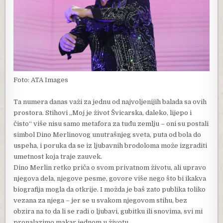
Foto: ATA Images
Ta numera danas važi za jednu od najvoljenijih balada sa ovih
prostora. Stihovi „Moj je život Švicarska, daleko, lijepo i
čisto“ više nisu samo metafora za tuđu zemlju – oni su postali
simbol Dino Merlinovog unutrašnjeg sveta, puta od bola do
uspeha, i poruka da se iz ljubavnih brodoloma može izgraditi
umetnost koja traje zauvek.
Dino Merlin retko priča o svom privatnom životu, ali upravo
njegova dela, njegove pesme, govore više nego što bi ikakva
biografija mogla da otkrije. I možda je baš zato publika toliko
vezana za njega – jer se u svakom njegovom stihu, bez
obzira na to da li se radi o ljubavi, gubitku ili snovima, svi mi
pronalazimo makar jednom u životu.