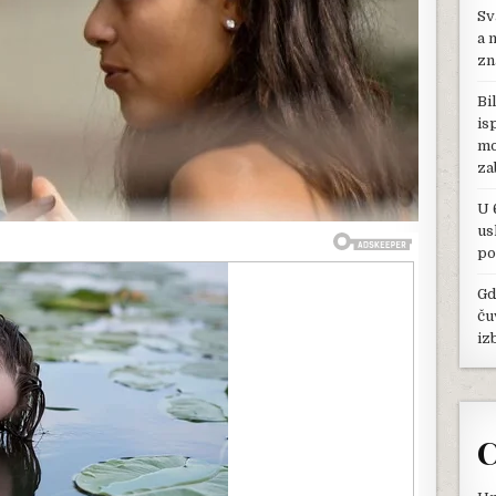
Sv
DA
URADI
a 
JEDNU
zn
STVAR:
SA
Bi
SVEKRVOM
is
JE
mo
IMALA
PROBLEM
za
O
KOJEM
U 
JE
us
DUGO
po
ĆUTALA
Gd
ču
iz
C