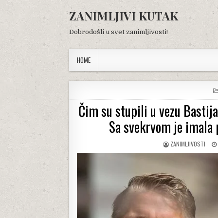
Skip
ZANIMLJIVI KUTAK
to
content
Dobrodošli u svet zanimljivosti!
HOME
Čim su stupili u vezu Bastija
Sa svekrvom je imala 
AUTHOR:
ZANIMLJIVOSTI