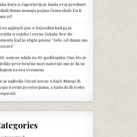
aka kuća u Jugoslaviji je imala ovaj predmet,
mladi danas nemaju pojma čemu služi: Da li
ate vi?
li su najlepši par u Vojvodini kad ga je
pratila u vojsku i verno čekala: Sve do
menta kad je stiglo pismo “Jelo, od danas me
boravi”
60. sam se udala za 35-godišnjaka: Ono što je
ledilo prve bračne noći nateralo me je da se
kajem za sva vremena
e je najbolje čuvati novac u kući: Mnogi ih
vaju u ovim prostorijama, a kažu da ih treba
begavati
ategories