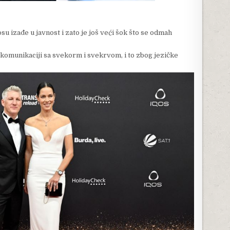
su izađe u javnost i zato je još veći šok što se odmah
 komunikaciji sa svekorm i svekrvom, i to zbog jezičke