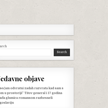
arch
Search
edavne objave
sećam odvratni zadah razvrata kad sam s
om u prostoriji” Titov general i 17 godina
ađa glumica romansom razbesneli
goslaviju