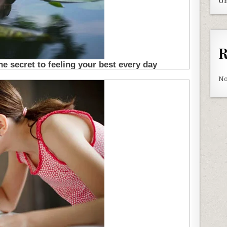
Un
R
No