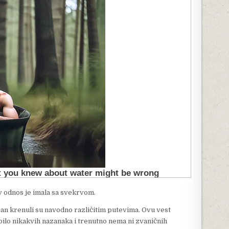
v odnos je imala sa svekrvom.
jan krenuli su navodno različitim putevima. Ovu vest
e bilo nikakvih nazanaka i trenutno nema ni zvaničnih