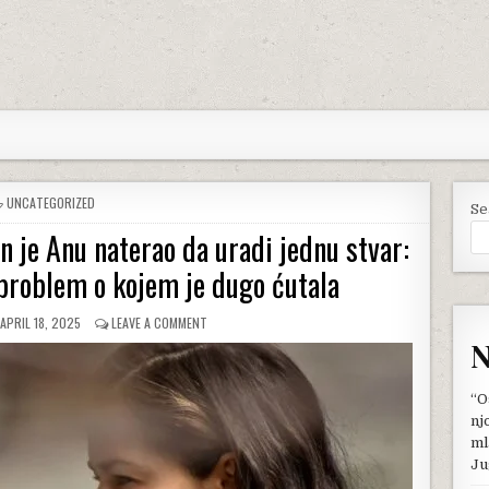
POSTED
UNCATEGORIZED
Se
IN
n je Anu naterao da uradi jednu stvar:
problem o kojem je dugo ćutala
PUBLISHED
ON
APRIL 18, 2025
LEAVE A COMMENT
DATE:
ČIM
N
SU
STUPILI
U
“O
VEZU
nj
BASTIJAN
ml
JE
Ju
ANU
NATERAO