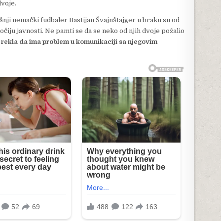
voje.
šnji nemački fudbaler Bastijan Švajnštajger u braku su od
očiju javnosti. Ne pamti se da se neko od njih dvoje požalio
rekla da ima problem u komunikaciji sa njegovim