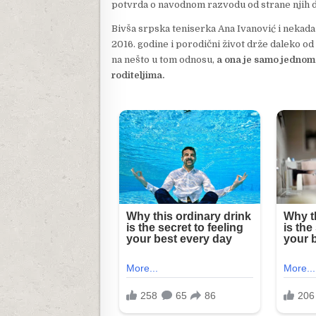
potvrda o navodnom razvodu od strane njih d
Bivša srpska teniserka Ana Ivanović i nekada
2016. godine i porodični život drže daleko od 
na nešto u tom odnosu,
a ona je samo jednom 
roditeljima.