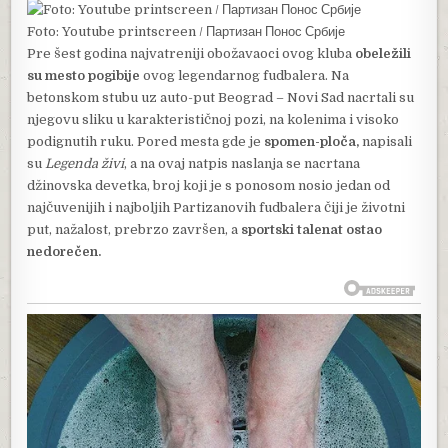
Foto: Youtube printscreen / Партизан Понос Србије
Pre šest godina najvatreniji obožavaoci ovog kluba
obeležili
su mesto pogibije
ovog legendarnog fudbalera. Na
betonskom stubu uz auto-put Beograd – Novi Sad nacrtali su
njegovu sliku u karakterističnoj pozi, na kolenima i visoko
podignutih ruku. Pored mesta gde je
spomen-ploča,
napisali
su
Legenda živi
, a na ovaj natpis naslanja se nacrtana
džinovska devetka, broj koji je s ponosom nosio jedan od
najčuvenijih i najboljih Partizanovih fudbalera čiji je životni
put, nažalost, prebrzo završen, a
sportski talenat ostao
nedorečen.