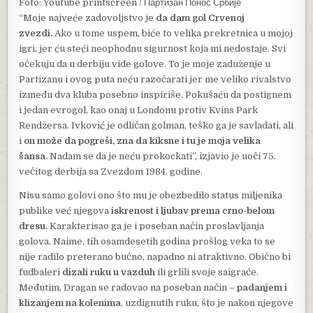
Foto: Youtube printscreen / Партизан Понос Србије
“Moje najveće zadovoljstvo je
da dam gol Crvenoj
zvezdi.
Ako u tome uspem, biće to velika prekretnica u mojoj
igri, jer ću steći neophodnu sigurnost koja mi nedostaje. Svi
očekuju da u derbiju vide golove. To je moje zaduženje u
Partizanu i ovog puta neću razočarati jer me veliko rivalstvo
između dva kluba posebno inspiriše. Pokušaću da postignem
i jedan evrogol, kao onaj u Londonu protiv Kvins Park
Rendžersa. Ivković je odličan golman, teško ga je savladati, ali
i
on može da pogreši, zna da kiksne i tu je moja velika
šansa.
Nadam se da je neću prokockati”, izjavio je uoči 75.
večitog derbija sa Zvezdom 1984. godine.
Nisu samo golovi ono što mu je obezbedilo status miljenika
publike već njegova
iskrenost i ljubav prema crno-belom
dresu.
Karakterisao ga je i poseban način proslavljanja
golova. Naime, tih osamdesetih godina prošlog veka to se
nije radilo preterano bučno, napadno ni atraktivno. Obično bi
fudbaleri
dizali ruku u vazduh
ili grlili svoje saigrače.
Međutim, Dragan se radovao na poseban način –
padanjem i
klizanjem na kolenima
, uzdignutih ruku, što je nakon njegove