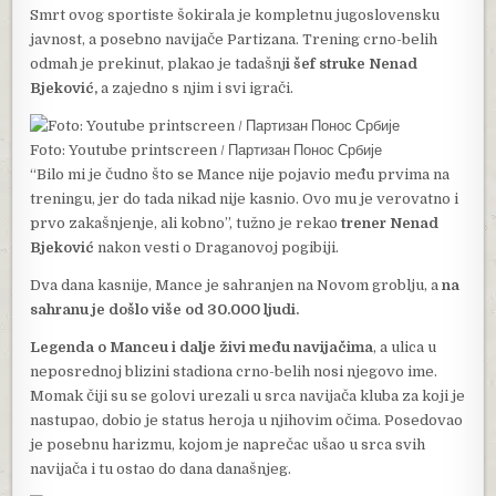
Smrt ovog sportiste šokirala je kompletnu jugoslovensku
javnost, a posebno navijače Partizana. Trening crno-belih
odmah je prekinut, plakao je tadašnj
i šef struke Nenad
Bjeković,
a zajedno s njim i svi igrači.
Foto: Youtube printscreen / Партизан Понос Србије
“Bilo mi je čudno što se Mance nije pojavio među prvima na
treningu, jer do tada nikad nije kasnio. Ovo mu je verovatno i
prvo zakašnjenje, ali kobno”, tužno je rekao
trener Nenad
Bjeković
nakon vesti o Draganovoj pogibiji.
Dva dana kasnije, Mance je sahranjen na Novom groblju, a
na
sahranu je došlo više od 30.000 ljudi.
Legenda o Manceu i dalje živi među navijačima
, a ulica u
neposrednoj blizini stadiona crno-belih nosi njegovo ime.
Momak čiji su se golovi urezali u srca navijača kluba za koji je
nastupao, dobio je status heroja u njihovim očima. Posedovao
je posebnu harizmu, kojom je naprečac ušao u srca svih
navijača i tu ostao do dana današnjeg.