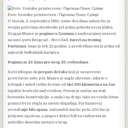
Foto: Youtube printscreen / Партизан Понос Србије
U utorak, 3. septembra 1985, samo dva dana nakon što je
svojim golovima obezbedio još jednu pobedu svom klubu,
Dragan Mance je
poginuo u Zemunu
u saobraćajnoj nesreći
na auto-putu Beograd – Novi Sad,
žureći na trening
Partizana.
Imao je tek 22 godine, a predviđana mu je jedna od
najvećih fudbalskih karijera.
Poginuo je 23 dana pre svog 23. rođendana.
Da bi izbegao da
pregazi dečaka
koji je neoprezno
pretrčavao auto-put, Mance je naglo skrenuo, udario o
ivičnjak i usled velike brzine od
oko 100 kilometara na čas
,
izgubio kontrolu nad vozilom. Potom je naišao na stub
betonske konstrukcije, a onda i na drugi. Iako su vozila Hitne
pomoći brzo stigla na mesto događaja, Partizanovoj
zvezdi
nije bilo spasa.
Automobil marke pežo 205 bio je
potpuno zgužvan, a njegovi delovi bili su razbacani na
nekoliko desetina metara u krug.