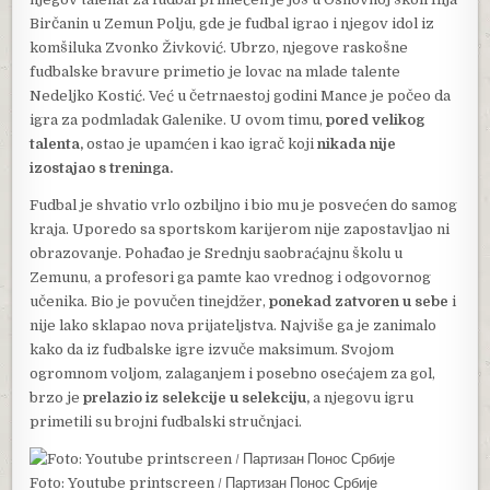
Birčanin u Zemun Polju, gde je fudbal igrao i njegov idol iz
komšiluka Zvonko Živković. Ubrzo, njegove raskošne
fudbalske bravure primetio je lovac na mlade talente
Nedeljko Kostić. Već u četrnaestoj godini Mance je počeo da
igra za podmladak Galenike. U ovom timu,
pored velikog
talenta,
ostao je upamćen i kao igrač koji
nikada nije
izostajao s treninga.
Fudbal je shvatio vrlo ozbiljno i bio mu je posvećen do samog
kraja. Uporedo sa sportskom karijerom nije zapostavljao ni
obrazovanje. Pohađao je Srednju saobraćajnu školu u
Zemunu, a profesori ga pamte kao vrednog i odgovornog
učenika. Bio je povučen tinejdžer,
ponekad zatvoren u sebe
i
nije lako sklapao nova prijateljstva. Najviše ga je zanimalo
kako da iz fudbalske igre izvuče maksimum. Svojom
ogromnom voljom, zalaganjem i posebno osećajem za gol,
brzo je
prelazio iz selekcije u selekciju,
a njegovu igru
primetili su brojni fudbalski stručnjaci.
Foto: Youtube printscreen / Партизан Понос Србије