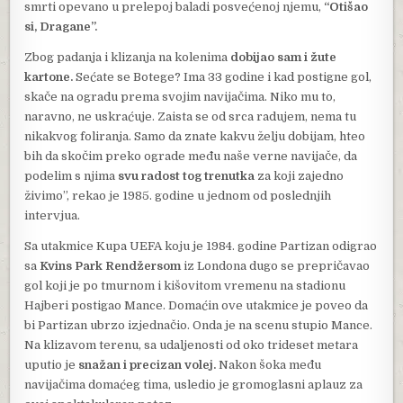
smrti opevano u prelepoj baladi posvećenoj njemu,
“Otišao
si, Dragane”.
Zbog padanja i klizanja na kolenima
dobijao sam i žute
kartone.
Sećate se Botege? Ima 33 godine i kad postigne gol,
skače na ogradu prema svojim navijačima. Niko mu to,
naravno, ne uskraćuje. Zaista se od srca radujem, nema tu
nikakvog foliranja. Samo da znate kakvu želju dobijam, hteo
bih da skočim preko ograde među naše verne navijače, da
podelim s njima
svu radost tog trenutka
za koji zajedno
živimo”, rekao je 1985. godine u jednom od poslednjih
intervjua.
Sa utakmice Kupa UEFA koju je 1984. godine Partizan odigrao
sa
Kvins Park Rendžersom
iz Londona dugo se prepričavao
gol koji je po tmurnom i kišovitom vremenu na stadionu
Hajberi postigao Mance. Domaćin ove utakmice je poveo da
bi Partizan ubrzo izjednačio. Onda je na scenu stupio Mance.
Na klizavom terenu, sa udaljenosti od oko trideset metara
uputio je
snažan i precizan volej.
Nakon šoka među
navijačima domaćeg tima, usledio je gromoglasni aplauz za