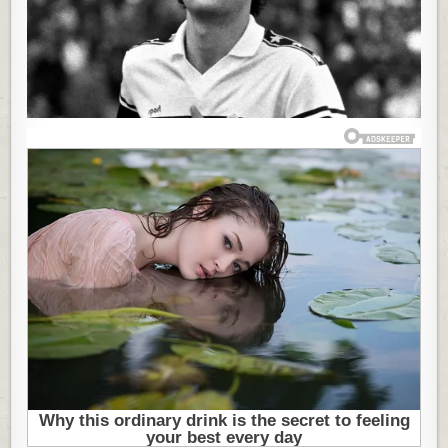
GOLOVE,
A
ONDA
JE
TRAGIČNO
I
PRERANO
STRADAO:
TEŠKA
SUDBINA
LEGENDARNOG
MANCEA!
(FOTO)