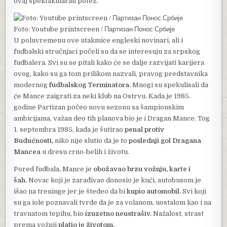
ovaj spektakularan potez.
Foto: Youtube printscreen / Партизан Понос Србије
U poluvremenu ove utakmice engleski novinari, ali i
fudbalski stručnjaci počeli su da se interesuju za srpskog
fudbalera. Svi su se pitali kako će se dalje razvijati karijera
ovog, kako su ga tom prilikom nazvali, pravog predstavnika
modernog
fudbalskog Terminatora.
Mnogi su spekulisali da
će Mance zaigrati za neki klub na Ostrvu. Kada je 1985.
godine Partizan počeo novu sezonu sa šampionskim
ambicijama, važan deo tih planova bio je i Dragan Mance. Tog
1. septembra 1985, kada je šutirao
penal protiv
Budućnosti,
niko nije slutio da je to
poslednji gol Dragana
Mancea
u dresu crno-belih i životu.
Pored fudbala, Mance je
obožavao brzu vožnju, karte i
šah.
Novac koji je zarađivao donosio je kući, autobusom je
išao na treninge jer je štedeo da bi
kupio automobil.
Svi koji
su ga iole poznavali tvrde da je za volanom, uostalom kao i na
travnatom tepihu, bio
izuzetno neustrašiv.
Nažalost, strast
prema vožnji
platio je životom.