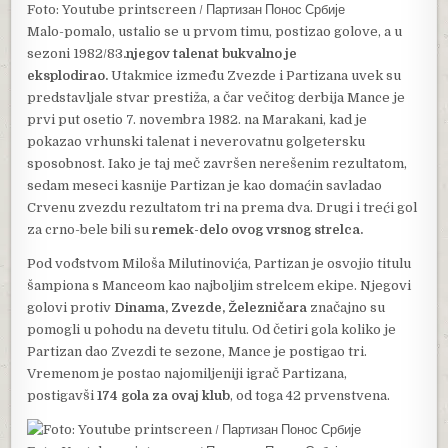
Foto: Youtube printscreen / Партизан Понос Србије
Malo-pomalo, ustalio se u prvom timu, postizao golove, a u
sezoni 1982/83
.njegov talenat bukvalno je
eksplodirao.
Utakmice između Zvezde i Partizana uvek su
predstavljale stvar prestiža, a čar večitog derbija Mance je
prvi put osetio 7. novembra 1982. na Marakani, kad je
pokazao vrhunski talenat i neverovatnu golgetersku
sposobnost. Iako je taj meč završen nerešenim rezultatom,
sedam meseci kasnije Partizan je kao domaćin savladao
Crvenu zvezdu rezultatom tri na prema dva. Drugi i treći gol
za crno-bele bili su
remek-delo ovog vrsnog strelca.
Pod vođstvom Miloša Milutinovića, Partizan je osvojio titulu
šampiona s Manceom kao najboljim strelcem ekipe. Njegovi
golovi protiv
Dinama, Zvezde, Železničara
značajno su
pomogli u pohodu na devetu titulu. Od četiri gola koliko je
Partizan dao Zvezdi te sezone, Mance je postigao tri.
Vremenom je postao najomiljeniji igrač Partizana,
postigavši
174 gola za ovaj klub
, od toga 42 prvenstvena.