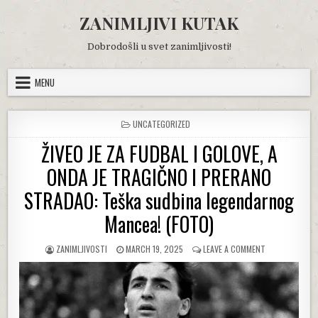
Skip
ZANIMLJIVI KUTAK
to
content
Dobrodošli u svet zanimljivosti!
MENU
POSTED
UNCATEGORIZED
IN
ŽIVEO JE ZA FUDBAL I GOLOVE, A
ONDA JE TRAGIČNO I PRERANO
STRADAO: Teška sudbina legendarnog
Mancea! (FOTO)
AUTHOR:
PUBLISHED
ON
ZANIMLJIVOSTI
MARCH 19, 2025
LEAVE A COMMENT
DATE:
ŽIVEO
JE
ZA
FUDBAL
I