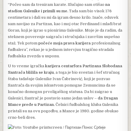
“Počeo sam da treniram karate. Slučajno sam otišao
na
stadion Galenike i primili su me.
Tada sam bio visok 176
centimetara i dali su mi da igram desno krilo. Inače, oduvek
sam navijao za Partizan, kao i moj otac Ferdinand i mlađi brat
Goran, koji je igrao u pionirima Galenike. Moje je da radim, da
steknem poverenje saigrača i stručnjaka i završim uspešno
staž. Tek potom
počeće moja prava karijera
profesionalnog
fudbalera”, rekao je u jednom intervjuu tragično stradala
fudbalska zvezda u usponu.
U to vreme igračka
karijera centarfora Partizana Slobodana
Santrača bližila se kraju
, a toga je bio svestan i šef stručnog
štaba tadašnje Galenike Ivan Čabrinović, koji je pozvao
Santrača da svojim iskustvom pomogne Zemuncima da se
konačno domognu prvoligaškog statusa. Da bi zaigrao u
Galenici, Santrač je postavio samo jedan uslov –
da Dragan
Mance pređe u Partizan.
Čelnici fudbalskog kluba Galenika
pristali su na ovu pogodbu, a Mance je 1980. godine obukao
crno-beli dres.