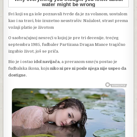
Svi koji su ga iole poznavali tvrde da je za volanom, uostalom
kao i na travi, bio izuzetno neustrašiv. Nažalost, strast prema
vožnji platio je životom
O saobraćajnoj nesreći u kojoj je pre tri decenije, trećeg
septembra 1985, fudbaler Partizana Dragan Mance tragično
izgubio život, još se priča.
Bio je i ostao
idol navijača
, a preranom smrću postao je
fudbalska ikona, koju
niko ni pre ni posle njega nije uspeo da
dostigne.