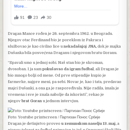
Dragan Mance rođen je 26. septembra 1962. u Beogradu.
Njegov otac Ferdinand bio je poreklom iz Pakraca i
službovao je kao civilno lice u
nekadašnjoj JNA,
dok je majka
Dušanka bila posvećena Draganu i njegovom bratu Goranu.
“Spavali smo u jednoj sobi. Naš stan bio je skroman,
dvosoban. I ja sam
pokušavao da igram fudbal
, ali Dragan je
bio mnogo bolji od mene. Od prve stipendije kupio je
farmerke, najpre meni, pa sebi. Novac je, kao i tata, predavao
majci Dušanki, a ona ga je raspoređivala. Nije radila, imala je
vremena i sve je znala nabolje da iskoristi”, rekao je
njegov
brat Goran
u jednom intervjuu.
Foto: Youtube printscreen / Партизан Понос Србије
Dragan je detinjstvo proveo
u zemunskom naselju 13. maj,
a
njegov talenat za fudbal primećen je još u Osnovnoj školi Ilija