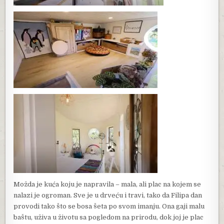
Možda je kuća koju je napravila – mala, ali plac na kojem se
nalazi je ogroman. Sve je u drveću i travi, tako da Filipa dan
provodi tako što se bosa šeta po svom imanju. Ona gaji malu
baštu, uživa u životu sa pogledom na prirodu, dok joj je plac