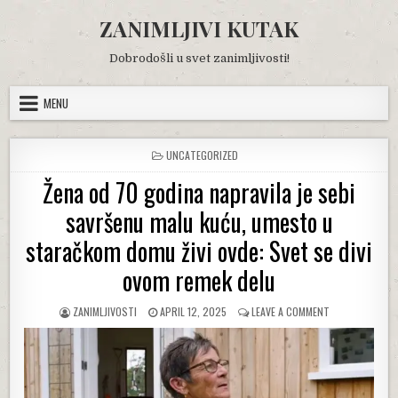
Skip
ZANIMLJIVI KUTAK
to
content
Dobrodošli u svet zanimljivosti!
MENU
POSTED
UNCATEGORIZED
IN
Žena od 70 godina napravila je sebi
savršenu malu kuću, umesto u
staračkom domu živi ovde: Svet se divi
ovom remek delu
AUTHOR:
PUBLISHED
ON
ZANIMLJIVOSTI
APRIL 12, 2025
LEAVE A COMMENT
DATE:
ŽENA
OD
70
GODINA
NAPRAVILA