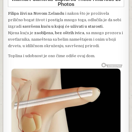
Filipa živi na Novom Zelandu
i nakon što je proživela
prilično bogat život i postigla mnogo toga, odlučila je da sebi
izgradi
savršenu kuću u kojoj će uživati u starosti.
Njena kuća je
zaobljena, bez oštrih ivica
, sa mnogo prozora i
svetlarnika, nameštena sa belim nameštajem i onim u boji
drveta, u idiličnom okruženju, savršenoj prirodi.
Toplina i udobnost je ono čime odiše ovaj dom.