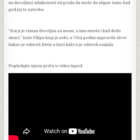
na dovoljnoj udaljenosti od grada da može da stigne tamo kad
god joj to zatreba.
“Kuća je taman dovoljna za mene, a ima mesta i kad dođu
unuci,” kaže Filipa koja je sebi, u 70oj godini napravila život
kakav je oduvek htela u kući kakvu je oduvek sanjala.
Pogledajte njenu priču u videu ispod: