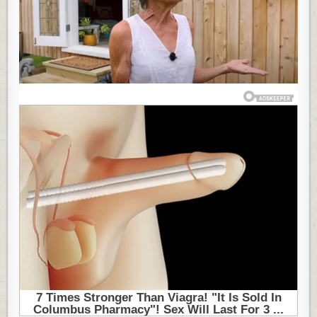
JE
SEBI
SAVRŠENU
MALU
KUĆU,
UMESTO
U
STARAČKOM
DOMU
ŽIVI
OVDE:
SVET
SE
DIVI
OVOM
REMEK
DELU