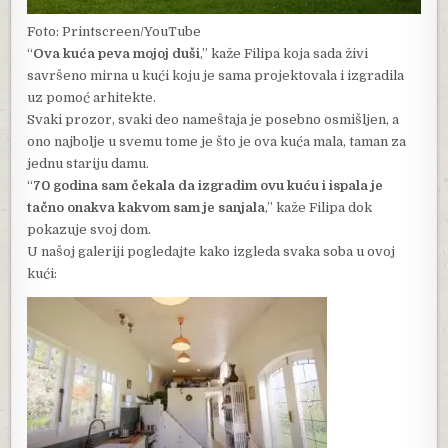
Foto: Printscreen/YouTube
“
Ova kuća peva mojoj duši
,” kaže Filipa koja sada živi
savršeno mirna u kući koju je sama projektovala i izgradila
uz pomoć arhitekte.
Svaki prozor, svaki deo nameštaja je posebno osmišljen, a
ono najbolje u svemu tome je što je ova kuća mala, taman za
jednu stariju damu.
“
70 godina sam čekala da izgradim ovu kuću i ispala je
tačno onakva kakvom sam je sanjala
,” kaže Filipa dok
pokazuje svoj dom.
U našoj galeriji pogledajte kako izgleda svaka soba u ovoj
kući: