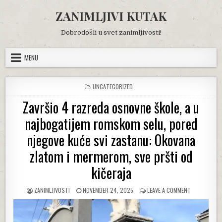
Skip
ZANIMLJIVI KUTAK
to
content
Dobrodošli u svet zanimljivosti!
MENU
POSTED
UNCATEGORIZED
IN
Završio 4 razreda osnovne škole, a u
najbogatijem romskom selu, pored
njegove kuće svi zastanu: Okovana
zlatom i mermerom, sve pršti od
kičeraja
AUTHOR:
PUBLISHED
ON
ZANIMLJIVOSTI
NOVEMBER 24, 2025
LEAVE A COMMENT
DATE:
ZAVRŠIO
4
RAZREDA