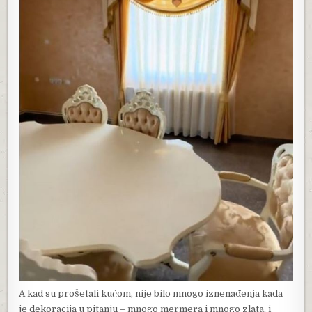
A kad su prošetali kućom, nije bilo mnogo iznenađenja kada
je dekoracija u pitanju – mnogo mermera i mnogo zlata, i