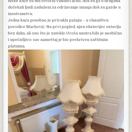
Neke kuće su mu otvorili vlasnici lično, dok su ga u drugima
dočekali ljudi zaduženi za održavanje imanja dok su gazde u
inostranstvu.
Jedna kuća posebno je privukla pažnju – u vlasništvu
porodice Marković. Na prvi pogled, njen eksterijer ostavlja
bez daha, ali ono što je zateklo Uroša unutra bilo je neobično
i upečatljivo: sav nameštaj je bio prekriven zaštitnim
platnima.