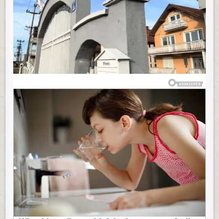
OSNOVNE
ŠKOLE,
A
U
NAJBOGATIJ
ROMSKOM
SELU,
PORED
NJEGOVE
KUĆE
SVI
ZASTANU:
OKOVANA
ZLATOM
I
MERMEROM,
SVE
PRŠTI
OD
KIČERAJA