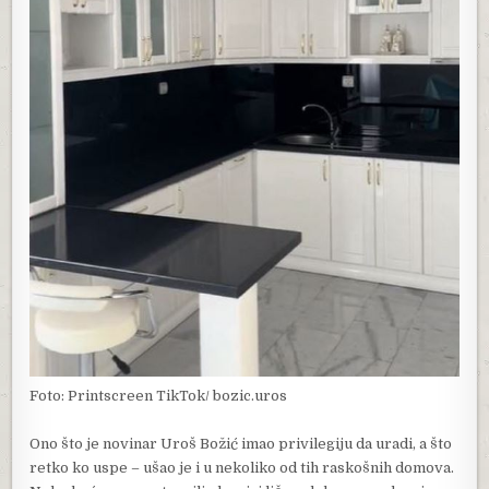
Foto: Printscreen TikTok/ bozic.uros
Ono što je novinar Uroš Božić imao privilegiju da uradi, a što
retko ko uspe – ušao je i u nekoliko od tih raskošnih domova.