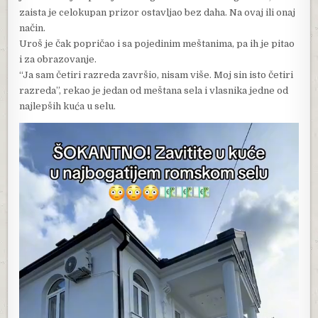
zaista je celokupan prizor ostavljao bez daha. Na ovaj ili onaj
način.
Uroš je čak popričao i sa pojedinim meštanima, pa ih je pitao
i za obrazovanje.
“Ja sam četiri razreda završio, nisam više. Moj sin isto četiri
razreda”, rekao je jedan od meštana sela i vlasnika jedne od
najlepših kuća u selu.
Video
Player