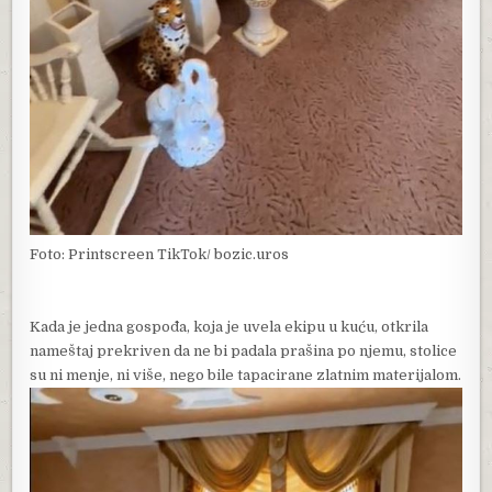
Foto: Printscreen TikTok/ bozic.uros
Kada je jedna gospođa, koja je uvela ekipu u kuću, otkrila
nameštaj prekriven da ne bi padala prašina po njemu, stolice
su ni menje, ni više, nego bile tapacirane zlatnim materijalom.