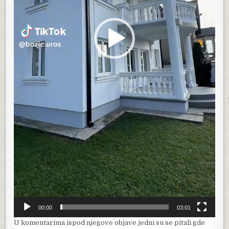
00:00
03:01
U komentarima ispod njegove objave jedni su se pitali gde