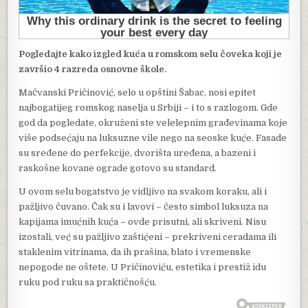
Pogledajte kako izgled kuća u romskom selu čoveka koji je
završio 4 razreda osnovne škole.
Mačvanski Pričinović, selo u opštini Šabac, nosi epitet
najbogatijeg romskog naselja u Srbiji – i to s razlogom. Gde
god da pogledate, okruženi ste velelepnim građevinama koje
više podsećaju na luksuzne vile nego na seoske kuće. Fasade
su sređene do perfekcije, dvorišta uređena, a bazeni i
raskošne kovane ograde gotovo su standard.
U ovom selu bogatstvo je vidljivo na svakom koraku, ali i
pažljivo čuvano. Čak su i lavovi – često simbol luksuza na
kapijama imućnih kuća – ovde prisutni, ali skriveni. Nisu
izostali, već su pažljivo zaštićeni – prekriveni ceradama ili
staklenim vitrinama, da ih prašina, blato i vremenske
nepogode ne oštete. U Pričinoviću, estetika i prestiž idu
ruku pod ruku sa praktičnošću.