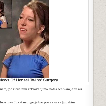
znatoj po ritualnim žrtvovanjima, nateraće vam jezu niz
luostrvu Jukatan dugo je bio povezan sa ljudskim