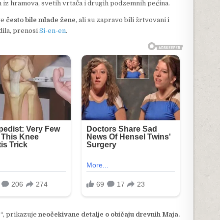
 iz hramova, svetih vrtača i drugih podzemnih pećina.
ve
često bile mlade žene
, ali su zapravo bili žrtvovani
i
dila, prenosi
Si-en-en
.
e
“, prikazuje
neočekivane detalje o običaju drevnih Maja.