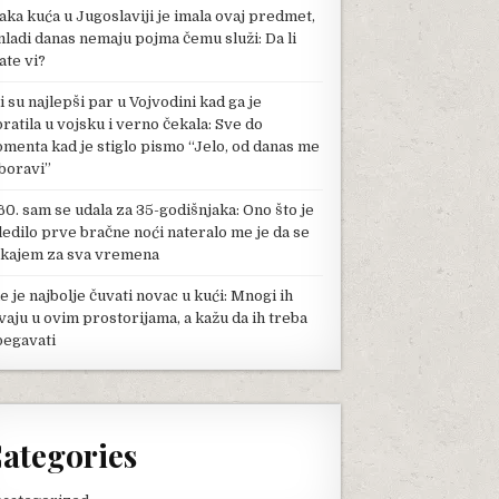
aka kuća u Jugoslaviji je imala ovaj predmet,
mladi danas nemaju pojma čemu služi: Da li
ate vi?
li su najlepši par u Vojvodini kad ga je
pratila u vojsku i verno čekala: Sve do
menta kad je stiglo pismo “Jelo, od danas me
boravi”
60. sam se udala za 35-godišnjaka: Ono što je
ledilo prve bračne noći nateralo me je da se
kajem za sva vremena
e je najbolje čuvati novac u kući: Mnogi ih
vaju u ovim prostorijama, a kažu da ih treba
begavati
ategories