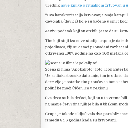
urednik
nove knjige o ritualnom žrtvovanju 
“Ova karakterizacija žrtvovanja Maja katapult
devojaka
(devica) koje su bačene u smrt kod
Jezivi podatak koji su otrkili, jeste da su
žrtv
Tim koji stoji iza nove studije uspeo je da iz
pojedinaca, čiji su ostaci pronađeni razbaca
otkrivenoj 1967. godine na oko 400 metara od
Scena iz filma “Apokalipto”
foto: Icon Enterta
Uz radiokarbonsko datiranje, tim je otkrio d
dece čije je ostatke tim proučavao tamo sah
političke moći
Čičen Ice u regionu.
Sva deca su bila dečaci, koji su u to
vreme bili
najmanje četvrtina njih je bila u
bliskom srods
Grupa je takođe uključivala dva para blizanaca,
i
zmeđu 3 i 6 godina kada su žrtvovani.