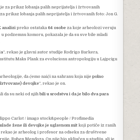
 za prikaz lobanja palih neprijatelja i žrtvovanih
foto: Jon G.
 analizi
preko ostataka
64 osobe
za koje arheolozi veruju
e u podzemnu komoru, pokazala je da su sve bile mladi
.
ja
“, rekao je glavni autor studije Rodrigo Barkera,
Institutu Maks Plank za evolucionu antropologiju u Lajpcigu
arheologije, da ćemo naići na sahranu koja nije
polno
 (žrtvovane) devojke
“, rekao je on.
i da su neki od njih
bili u srodstvu i da je bilo dva para
ilippo Carlot / imago stock&people / Profimedia
mlade žene ili devojke je uglavnom mit
koji potiče iz ranih
 rekao je arheolog i profesor na odseku za društvene
rnije, Ruben Mendoza. On nije bio uključen u studiju, ali je