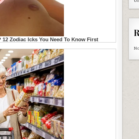
Un
R
No