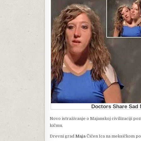
Novo istraživanje o Majanskoj civilizaciji po
kičmu.
Drevni grad
Maja
Čičen Ica na meksičkom po