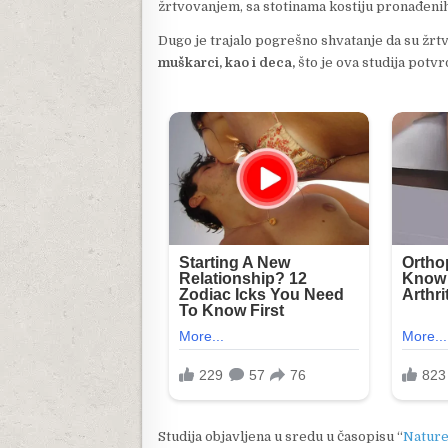
žrtvovanjem, sa stotinama kostiju pronađenih
Dugo je trajalo pogrešno shvatanje da su žrt
muškarci, kao i deca,
što je ova studija potvr
Studija objavljena u sredu u časopisu “
Natur