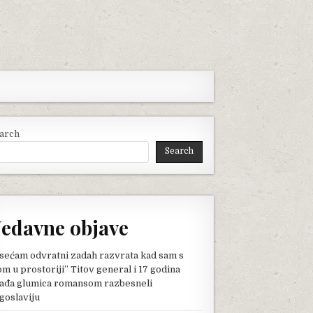
arch
Search
edavne objave
sećam odvratni zadah razvrata kad sam s
om u prostoriji” Titov general i 17 godina
ađa glumica romansom razbesneli
goslaviju