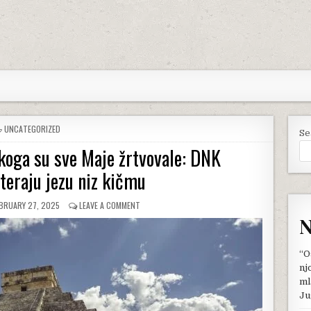
POSTED
UNCATEGORIZED
Se
IN
koga su sve Maje žrtvovale: DNK
 teraju jezu niz kičmu
BLISHED
ON
BRUARY 27, 2025
LEAVE A COMMENT
TE:
ZAPANJIĆE
N
VAS
PODATAK
KOGA
“O
SU
nj
SVE
ml
MAJE
Ju
ŽRTVOVALE:
DNK