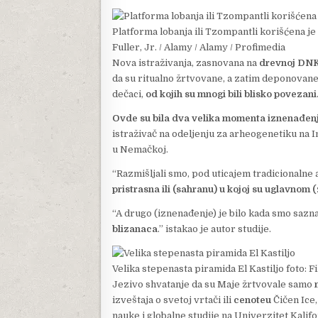
Platforma lobanja ili Tzompantli korišćena je
Fuller, Jr. / Alamy / Alamy / Profimedia
Nova istraživanja, zasnovana na
drevnoj DNK
da su ritualno žrtvovane, a zatim deponovan
dečaci,
od kojih su mnogi bili blisko povezani
Ovde su bila dva velika momenta iznenađen
istraživač na odeljenju za arheogenetiku na 
u Nemačkoj.
“Razmišljali smo, pod uticajem tradicionalne 
pristrasna ili (sahranu) u kojoj su uglavnom
“A drugo (iznenađenje) je bilo kada smo saznal
blizanaca
.” istakao je autor studije.
Velika stepenasta piramida El Kastiljo
foto: F
Jezivo shvatanje da su Maje žrtvovale samo
izveštaja o svetoj vrtači ili
cenoteu
Čičen Ice,
nauke i globalne studije na Univerzitet Kalifo