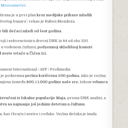
u Mezoamerici.
irana je u prvi plan
kroz medijske prikaze mladih
 Svetog bunara”, rekao je Ruben Mendoza.
e bili dečaci mlađi od šest godina.
dvoji i sekvencionira drevni DNK iz 64 od oko 100
ni u vodenom
čultunu
,
podzemnoj skladišnoj komori
 svete vrtače u Čičen Ici.
inment International / AFP / Profimedia
a je podzemna
pećina korišćena 500 godina
, iako je većina
ranjena između
800. i 1.000 godine naše ere,
tokom
vrhunca
 izvučeni iz lokalne populacije Maja
, prema DNK analizi, a
tvu sa najmanje još jednim detetom u čultunu
.
 kao i braću i sestre i rođake. Većina dečaka je imala