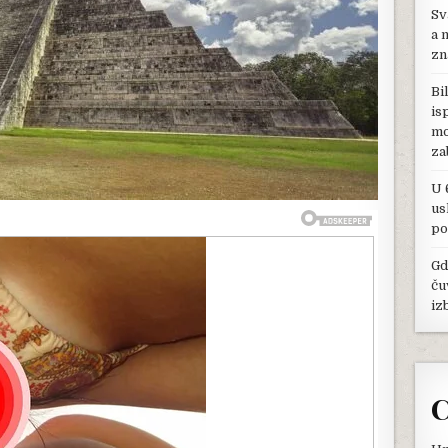
Sv
ISTRAŽIVANJA
TERAJU
a 
JEZU
zn
NIZ
KIČMU
Bi
is
mo
za
U 
us
po
Gd
ču
iz
C