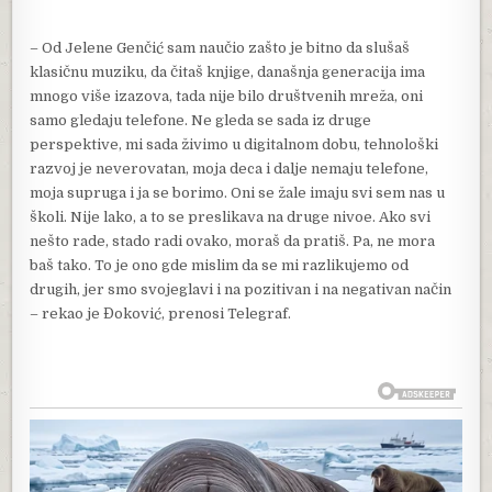
– Od Jelene Genčić sam naučio zašto je bitno da slušaš
klasičnu muziku, da čitaš knjige, današnja generacija ima
mnogo više izazova, tada nije bilo društvenih mreža, oni
samo gledaju telefone. Ne gleda se sada iz druge
perspektive, mi sada živimo u digitalnom dobu, tehnološki
razvoj je neverovatan, moja deca i dalje nemaju telefone,
moja supruga i ja se borimo. Oni se žale imaju svi sem nas u
školi. Nije lako, a to se preslikava na druge nivoe. Ako svi
nešto rade, stado radi ovako, moraš da pratiš. Pa, ne mora
baš tako. To je ono gde mislim da se mi razlikujemo od
drugih, jer smo svojeglavi i na pozitivan i na negativan način
– rekao je Đoković, prenosi Telegraf.