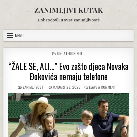
Skip
ZANIMLJIVI KUTAK
to
content
Dobrodošli u svet zanimljivosti!
MENU
POSTED
UNCATEGORIZED
IN
“ŽALE SE, ALI…” Evo zašto djeca Novaka
Đokovića nemaju telefone
AUTHOR:
PUBLISHED
ON
ZANIMLJIVOSTI
JANUARY 28, 2025
LEAVE A COMMENT
DATE:
“ŽALE
SE,
ALI…”
EVO
ZAŠTO
DJECA
NOVAKA
ĐOKOVIĆA
NEMAJU