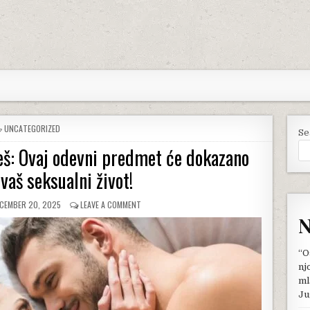
POSTED
UNCATEGORIZED
Se
IN
veš: Ovaj odevni predmet će dokazano
 vaš seksualni život!
BLISHED
ON
CEMBER 20, 2025
LEAVE A COMMENT
TE:
ZABORAVITE
N
NA
SEKSI
DONJI
“O
VEŠ:
nj
OVAJ
ml
ODEVNI
Ju
PREDMET
ĆE