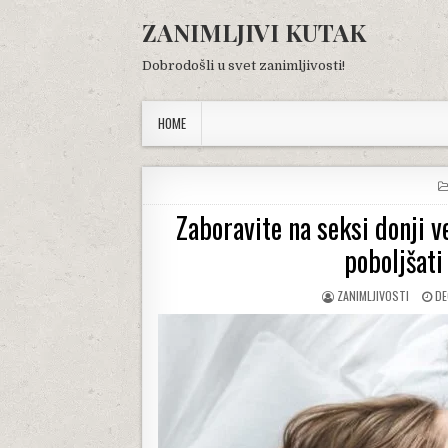
Skip
ZANIMLJIVI KUTAK
to
content
Dobrodošli u svet zanimljivosti!
HOME
Zaboravite na seksi donji 
poboljšati
AUTHOR:
PU
ZANIMLJIVOSTI
DE
DA