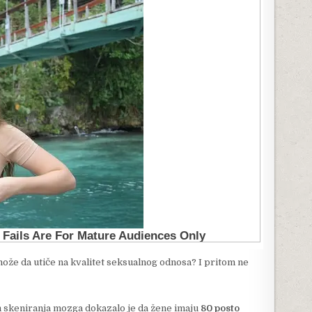
v može da utiče na kvalitet seksualnog odnosa? I pritom ne
m skeniranja mozga dokazalo je da žene imaju
80 posto