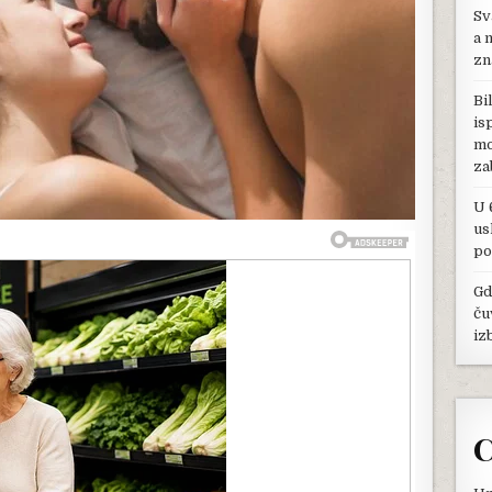
Sv
DOKAZANO
POBOLJŠATI
a 
VAŠ
zn
SEKSUALNI
ŽIVOT!
Bi
is
mo
za
U 
us
po
Gd
ču
iz
C