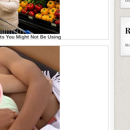
Un
R
No