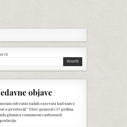
arch
Search
edavne objave
sećam odvratni zadah razvrata kad sam s
om u prostoriji” Titov general i 17 godina
ađa glumica romansom razbesneli
goslaviju