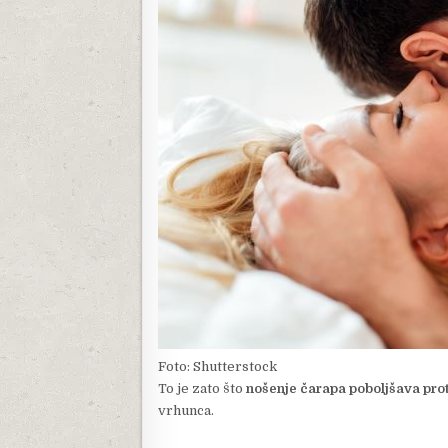
Foto: Shutterstock
To je zato što
nošenje čarapa poboljšava prot
vrhunca.