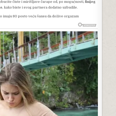
 obucite čiste i mirišljave čarape od, po mogućnosti,
finijeg
ke
, kako biste i svog partnera dodatno uzbudile.
ovo imaju 80 posto veću šansu da dožive orgazam