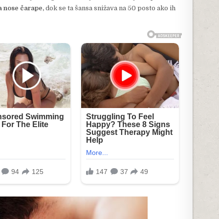
a nose čarape,
dok se ta šansa snižava na 50 posto ako ih