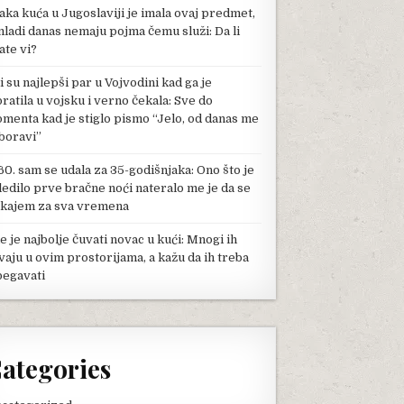
aka kuća u Jugoslaviji je imala ovaj predmet,
mladi danas nemaju pojma čemu služi: Da li
ate vi?
li su najlepši par u Vojvodini kad ga je
pratila u vojsku i verno čekala: Sve do
menta kad je stiglo pismo “Jelo, od danas me
boravi”
60. sam se udala za 35-godišnjaka: Ono što je
ledilo prve bračne noći nateralo me je da se
kajem za sva vremena
e je najbolje čuvati novac u kući: Mnogi ih
vaju u ovim prostorijama, a kažu da ih treba
begavati
ategories