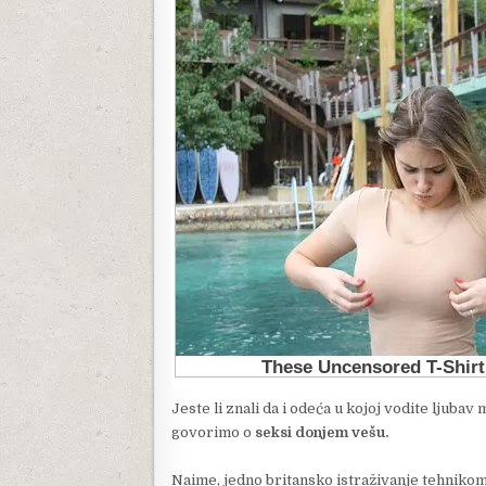
Jeste li znali da i odeća u kojoj vodite ljuba
govorimo o
seksi donjem vešu.
Naime, jedno britansko istraživanje tehniko