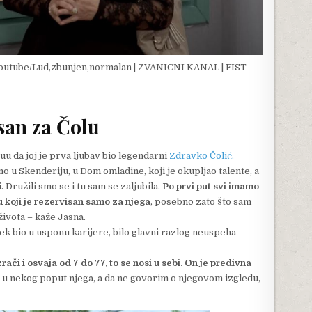
soutube/Lud,zbunjen,normalan | ZVANICNI KANAL | FIST
san za Čolu
u da joj je prva ljubav bio legendarni
Zdravko Čolić.
o u Skenderiju, u Dom omladine, koji je okupljao talente, a
i. Družili smo se i tu sam se zaljubila.
Po prvi put svi imamo
cu koji je rezervisan samo za njega
, posebno zato što sam
života – kaže Jasna.
 tek bio u usponu karijere, bilo glavni razlog neuspeha
ači i osvaja od 7 do 77, to se nosi u sebi. On je predivna
m u nekog poput njega, a da ne govorim o njegovom izgledu,