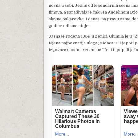
nosila u sebi. Jednu od legendarnih scena imala
fimova, a sarađivala je čak i sa Anđelinom Džo
slavne oskarovke. I danas, na pravu osme dece
godine odlično stoje.
Jasna je rođena 1954. u Zenici. Glumila je u “Ži
Njena najpoznatija uloga je Maca u “Ljepoti 
izgovara čuvenu rečenicu: “Jesi ti pop ili je*a