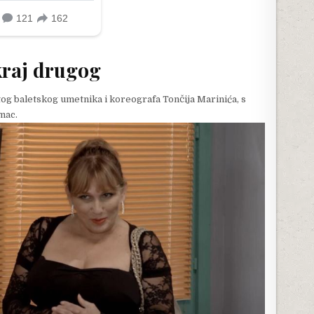
kraj drugog
og baletskog umetnika i koreografa Tončija Marinića, s
mac.