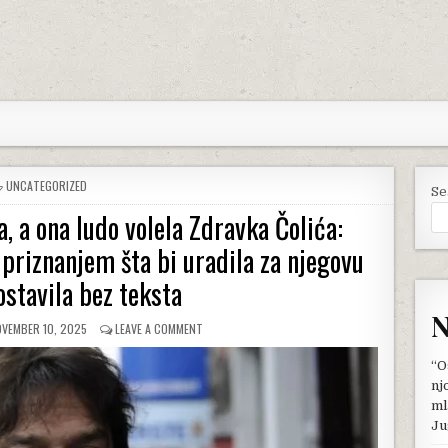
POSTED
UNCATEGORIZED
Se
IN
, a ona ludo volela Zdravka Čolića:
 priznanjem šta bi uradila za njegovu
ostavila bez teksta
N
BLISHED
ON
VEMBER 10, 2025
LEAVE A COMMENT
TE:
ZA
NJOM
“O
UZDISALA
nj
CELA
ml
JUGA,
Ju
A
ONA