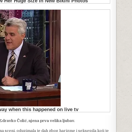
dravko Čolić, njena prva velika ljubav.
na sceni, oduzimala je dah zbog harizme i seksepila koji je