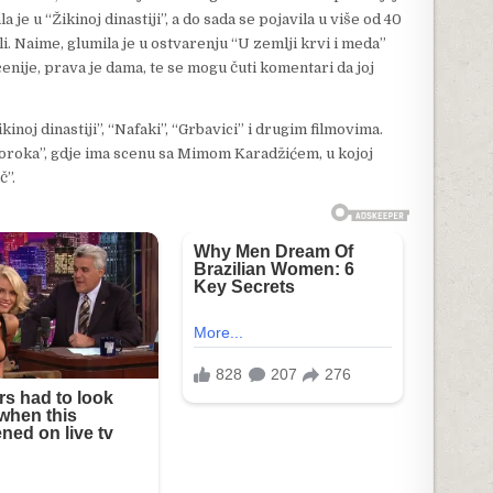
 je u “Žikinoj dinastiji”, a do sada se pojavila u više od 40
li. Naime, glumila je u ostvarenju “U zemlji krvi i meda”
nije, prava je dama, te se mogu čuti komentari da joj
kinoj dinastiji”, “Nafaki”, “Grbavici” i drugim filmovima.
poroka”, gdje ima scenu sa Mimom Karadžićem, u kojoj
č”.