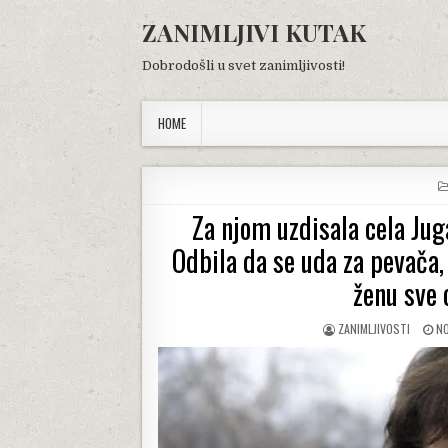
Skip
ZANIMLJIVI KUTAK
to
content
Dobrodošli u svet zanimljivosti!
HOME
Za njom uzdisala cela Juga
Odbila da se uda za pevača,
ženu sve 
AUTHOR:
PU
ZANIMLJIVOSTI
NO
DA