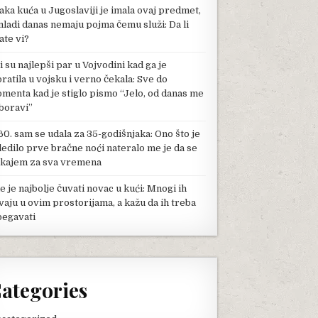
aka kuća u Jugoslaviji je imala ovaj predmet,
mladi danas nemaju pojma čemu služi: Da li
ate vi?
li su najlepši par u Vojvodini kad ga je
pratila u vojsku i verno čekala: Sve do
menta kad je stiglo pismo “Jelo, od danas me
boravi”
60. sam se udala za 35-godišnjaka: Ono što je
ledilo prve bračne noći nateralo me je da se
kajem za sva vremena
e je najbolje čuvati novac u kući: Mnogi ih
vaju u ovim prostorijama, a kažu da ih treba
begavati
ategories