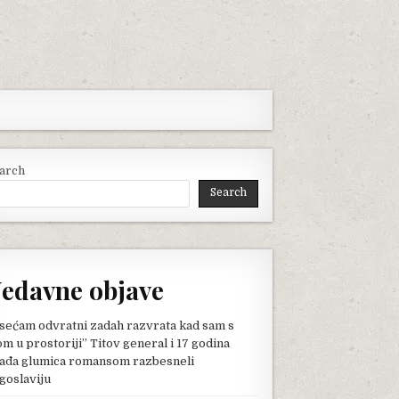
arch
Search
edavne objave
sećam odvratni zadah razvrata kad sam s
om u prostoriji” Titov general i 17 godina
ađa glumica romansom razbesneli
goslaviju