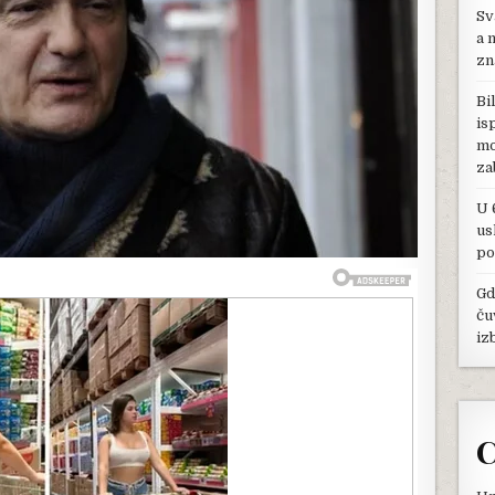
LUDO
Sv
VOLELA
a 
ZDRAVKA
zn
ČOLIĆA:
ODBILA
Bi
DA
is
SE
mo
UDA
ZA
za
PEVAČA,
PRIZNANJEM
U 
ŠTA
us
BI
po
URADILA
ZA
Gd
NJEGOVU
ču
ŽENU
SVE
iz
OSTAVILA
BEZ
TEKSTA
C