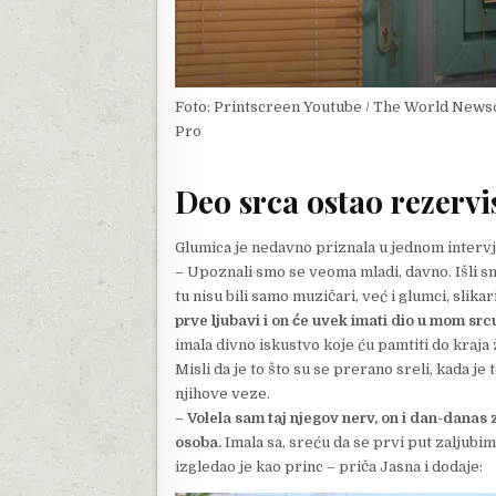
Foto: Printscreen Youtube / The World New
Pro
Deo srca ostao rezervi
Glumica je nedavno priznala u jednom intervju
– Upoznali smo se veoma mladi, davno. Išli sm
tu nisu bili samo muzičari, već i glumci, slikar
prve ljubavi i on će uvek imati dio u mom sr
imala divno iskustvo koje ću pamtiti do kraja 
Misli da je to što su se prerano sreli, kada je
njihove veze.
–
Volela sam taj njegov nerv, on i dan-danas zr
osoba.
Imala sa, sreću da se prvi put zaljubi
izgledao je kao princ – priča Jasna i dodaje: