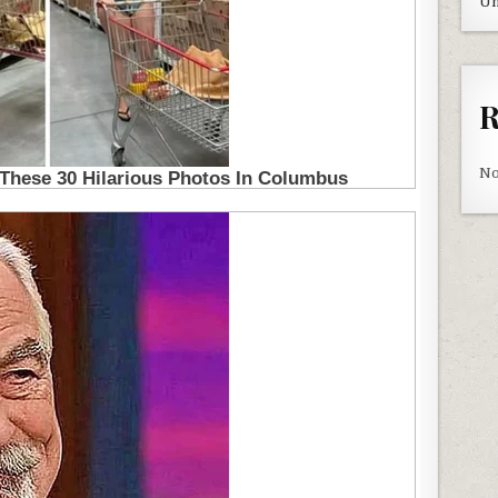
Un
R
No