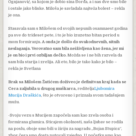
Ognjanović, sa kojom je dobio sina Đorđa, a i nas dve smo bile
i ostale jako bliske. Miloša je savladala najteža bolest – rekla
je ona.
Stasavala sam s Milošem od svojih nepunih osamnaest godina
pa sve do trideset pete, i to je bio izuzetno bitan period u
mom formiranju
. A onda je došlo do svakodnevnih, sitnih
neslaganja. Verovatno sam bila neiživljena kao žena, jer mi
je on bio i prvi ozbiljan dečko.
Možda se i ne bih razvela da
sam bila starija i zrelija. Ali eto, bilo je tako kako je bilo –
rekla je Svetlana
Brak sa Milošem Žutićem doživeo je definitvan kraj kada se
Ceca zaljubila u drugog muškarca,
reditelja
Ljubomira
Mucija Draškića
, što je otvoreno i priznala svom tadašnjem
mužu.
-Svoju vezu s Mucijem započela sam kao zrela osoba i
formirana glumica. Sticajem okolnosti, naša ljubav se rodila
na poslu, oboje smo bili u žiriju za nagradu „Bojan Stupica“,
zbog čega smo dosta putovali zajedno. U početku smo kao