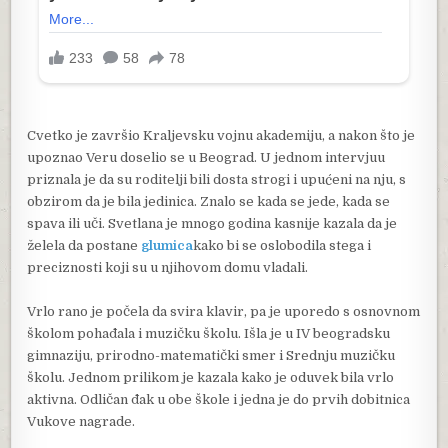
Cvetko je završio Kraljevsku vojnu akademiju, a nakon što je
upoznao Veru doselio se u Beograd. U jednom intervjuu
priznala je da su roditelji bili dosta strogi i upućeni na nju, s
obzirom da je bila jedinica. Znalo se kada se jede, kada se
spava ili uči. Svetlana je mnogo godina kasnije kazala da je
želela da postane
glumica
kako bi se oslobodila stega i
preciznosti koji su u njihovom domu vladali.
Vrlo rano je počela da svira klavir, pa je uporedo s osnovnom
školom pohađala i muzičku školu. Išla je u IV beogradsku
gimnaziju, prirodno-matematički smer i Srednju muzičku
školu. Jednom prilikom je kazala kako je oduvek bila vrlo
aktivna. Odličan đak u obe škole i jedna je do prvih dobitnica
Vukove nagrade.