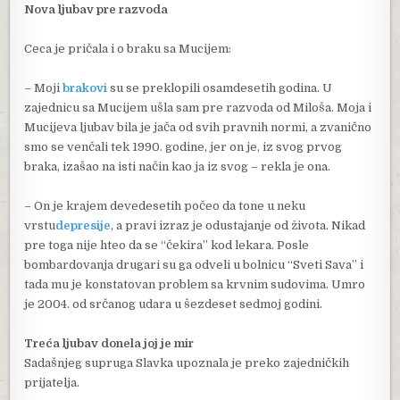
Nova ljubav pre razvoda
Ceca je pričala i o braku sa Mucijem:
– Moji
brakovi
su se preklopili osamdesetih godina. U
zajednicu sa Mucijem ušla sam pre razvoda od Miloša. Moja i
Mucijeva ljubav bila je jača od svih pravnih normi, a zvanično
smo se venčali tek 1990. godine, jer on je, iz svog prvog
braka, izašao na isti način kao ja iz svog – rekla je ona.
– On je krajem devedesetih počeo da tone u neku
vrstu
depresije
, a pravi izraz je odustajanje od života. Nikad
pre toga nije hteo da se “čekira” kod lekara. Posle
bombardovanja drugari su ga odveli u bolnicu “Sveti Sava” i
tada mu je konstatovan problem sa krvnim sudovima. Umro
je 2004. od srčanog udara u šezdeset sedmoj godini.
Treća ljubav donela joj je mir
Sadašnjeg supruga Slavka upoznala je preko zajedničkih
prijatelja.