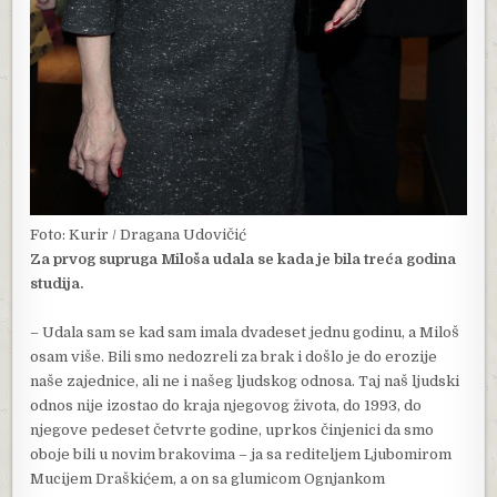
Foto: Kurir / Dragana Udovičić
Za prvog supruga Miloša udala se kada je bila treća godina
studija.
– Udala sam se kad sam imala dvadeset jednu godinu, a Miloš
osam više. Bili smo nedozreli za brak i došlo je do erozije
naše zajednice, ali ne i našeg ljudskog odnosa. Taj naš ljudski
odnos nije izostao do kraja njegovog života, do 1993, do
njegove pedeset četvrte godine, uprkos činjenici da smo
oboje bili u novim brakovima – ja sa rediteljem Ljubomirom
Mucijem Draškićem, a on sa glumicom Ognjankom