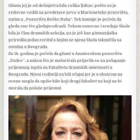
Gluma joj je od detinjstva bila velika ljubav, pošto su je
redovno vodili na predstave prvo u Marionetsko pozorištu,
zatim u „Pozorištu Boško Buha“. Tek kasnije je počela da
gleda ono što gledaju odrasli. Tokom osnovne i srednje škole
bila je član dramskih sekcija, pa je još kao gimnazijalka
priredila jedan recital s kojim se njena škola takmičila sa
ostalim u Beogradu.
Sa 16. godina je počela da glumi u Amaterskom pozorištu
„Dadov“, a nakon što je maturirala prijavila se za polaganje
prijemnog ispita na Fakultetu dramskih umetnosti u
Beogradu. Njeni roditelji su bili očajni jer je s obzirom na
ocene mogla da upiše bilo koji drugi fakultet za koji ne bi
morala da polaže prijemni.