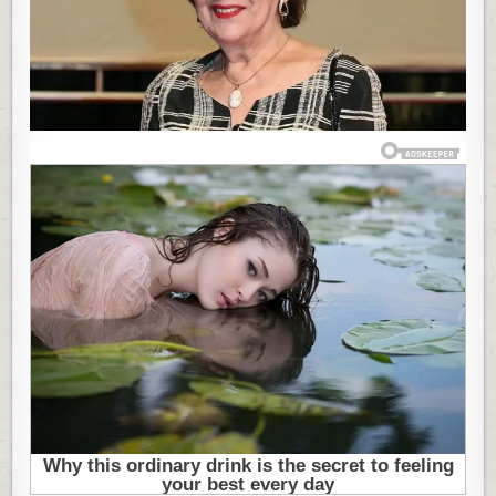
OTVORENO
PRIZNALA
DA
VOLI
DRUGOG:
LJUBAVNI
ŽIVOT
SVETLANE
CECE
BOJKOVIĆ
JE
POPUT
FILMA!
(FOTO)