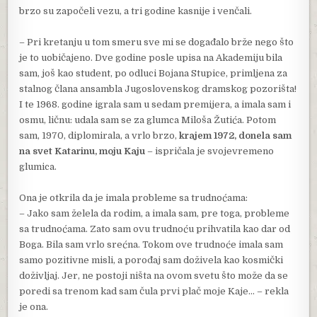
brzo su započeli vezu, a tri godine kasnije i venčali.
– Pri kretanju u tom smeru sve mi se događalo brže nego što
je to uobičajeno. Dve godine posle upisa na Akademiju bila
sam, još kao student, po odluci Bojana Stupice, primljena za
stalnog člana ansambla Jugoslovenskog dramskog pozorišta!
I te 1968. godine igrala sam u sedam premijera, a imala sam i
osmu, ličnu: udala sam se za glumca Miloša Žutića. Potom
sam, 1970, diplomirala, a vrlo brzo,
krajem 1972, donela sam
na svet Katarinu, moju Kaju
– ispričala je svojevremeno
glumica.
Ona je otkrila da je imala probleme sa trudnoćama:
– Jako sam želela da rodim, a imala sam, pre toga, probleme
sa trudnoćama. Zato sam ovu trudnoću prihvatila kao dar od
Boga. Bila sam vrlo srećna. Tokom ove trudnoće imala sam
samo pozitivne misli, a porođaj sam doživela kao kosmički
doživljaj. Jer, ne postoji ništa na ovom svetu što može da se
poredi sa trenom kad sam čula prvi plač moje Kaje… – rekla
je ona.