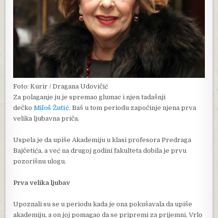
Foto: Kurir / Dragana Udovičić
Za polaganje ju je spremao glumac i njen tadašnji
dečko
Miloš Žutić
. Baš u tom periodu započinje njena prva
velika ljubavna priča.
Uspela je da upiše Akademiju u klasi profesora Predraga
Bajčetića, a već na drugoj godini fakulteta dobila je prvu
pozorišnu ulogu.
Prva velika ljubav
Upoznali su se u periodu kada je ona pokušavala da upiše
akademiju, a on joj pomagao da se pripremi za prijemni. Vrlo