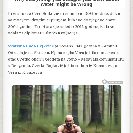
Prvi suprug Cece Bojković preminuo je 1993. godine, dok je
sa Mucijem, drugim suprugom, bila sve do njegove smrti
2004. godine. Treći brak je usledio 2011. godine, kada se
udala za diplomatu Slavka Kruljevića.
Svetlana Ceca Bojković
je rođena 1947. godine u Zemunu.
Odrasla je na Vračaru. Njena majka Vera je bila domaćica, a
otac Cvetko oficir i geodeta na Vojno – geografskom institutu
u Beogradu. Cvetko Bojković je bio rodom iz Kumanova, a
Vera iz Knjaževca.