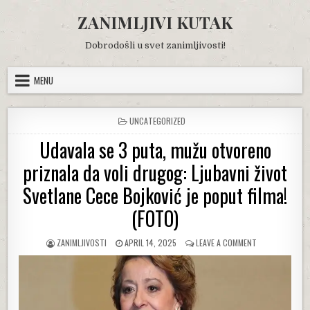
Skip
ZANIMLJIVI KUTAK
to
content
Dobrodošli u svet zanimljivosti!
MENU
POSTED
UNCATEGORIZED
IN
Udavala se 3 puta, mužu otvoreno
priznala da voli drugog: Ljubavni život
Svetlane Cece Bojković je poput filma!
(FOTO)
AUTHOR:
PUBLISHED
ON
ZANIMLJIVOSTI
APRIL 14, 2025
LEAVE A COMMENT
DATE:
UDAVALA
SE
3
PUTA,
MUŽU