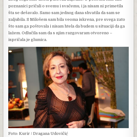
poznanici pričali o svemu i svačemu, i ja nisam ni primetila
šta se dešavalo. Samo sam jednog dana shvatila da sam se
zaljubila. S Milošem sam bila veoma iskrena, pre svega zato
što sam ga poštovala i nisam htela da budem u situaciji da ga
lažem. Odlučila sam da s njim razgovaram otvoreno –
ispričala je glumica.
Foto: Kurir / Dragana Udovičić