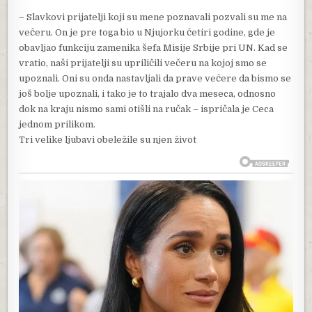
– Slavkovi prijatelji koji su mene poznavali pozvali su me na
večeru. On je pre toga bio u Njujorku četiri godine, gde je
obavljao funkciju zamenika šefa Misije Srbije pri UN. Kad se
vratio, naši prijatelji su upriličili večeru na kojoj smo se
upoznali. Oni su onda nastavljali da prave večere da bismo se
još bolje upoznali, i tako je to trajalo dva meseca, odnosno
dok na kraju nismo sami otišli na ručak – ispričala je Ceca
jednom prilikom.
Tri velike ljubavi obeležile su njen život