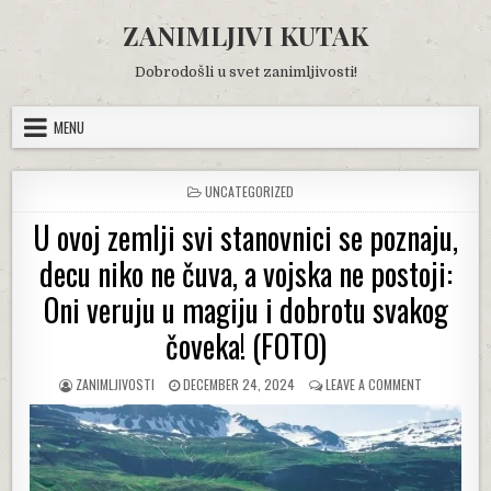
Skip
ZANIMLJIVI KUTAK
to
content
Dobrodošli u svet zanimljivosti!
MENU
POSTED
UNCATEGORIZED
IN
U ovoj zemlji svi stanovnici se poznaju,
decu niko ne čuva, a vojska ne postoji:
Oni veruju u magiju i dobrotu svakog
čoveka! (FOTO)
AUTHOR:
PUBLISHED
ON
ZANIMLJIVOSTI
DECEMBER 24, 2024
LEAVE A COMMENT
DATE:
U
OVOJ
ZEMLJI
SVI
STANOVNICI