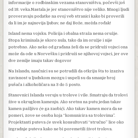
informacije o rodbinskim vezama stanovništva, počevši još
od 18. veka.Nastala je jer stanovništvo nije veliko. Mnogi ljudi
proveravaju podatke na ovoj veb stranici kako bi proverili
da li im je najnovija ljubav, ne daj Bože, možda rođak!
Island nema vojsku. Policija i obalna straža nema oružje.
Stopa kriminala je skoro nula, tako da im oružje i nije
potrebno. Ako neko od građana želi da se pridruži vojsci ona
može da ode u Norvešku i pridruži se njihovoj vojsci, jer ove
dve zemlje imaju takav dogovor
Na Islandu, naučnici su se potrudili da otkriju šta to izaziva
zavisnost u ljudskom mozgu i uspeli su da smanje broj
pušača i alkoholičara na 3 do 5 posto.
Stanovnici Islanda veruju u trolove i vile. Smatraju da trolovi
žive u okruglom kamenju. Ako sretnu na putu jedan takav
kamen pažljivo će ga zaobići. Ako takav kamen mora da se
pomeri, zove se osoba koja “komunicira sa trolovima”.
Projektanti puteva će uvek konsultovati “stručno” lice oko
izgradnje puteva kako ne bi poremetili život trolova.