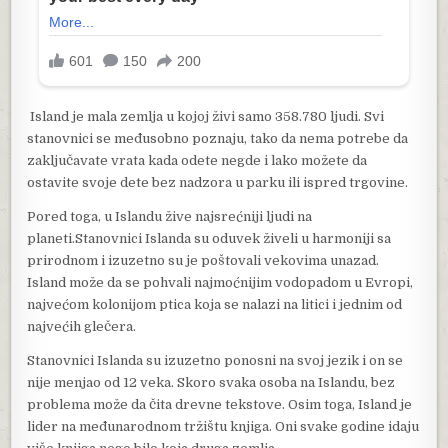
Island je mala zemlja u kojoj živi samo 358.780 ljudi. Svi
stanovnici se međusobno poznaju, tako da nema potrebe da
zaključavate vrata kada odete negde i lako možete da
ostavite svoje dete bez nadzora u parku ili ispred trgovine.
Pored toga, u Islandu žive najsrećniji ljudi na
planeti.Stanovnici Islanda su oduvek živeli u harmoniji sa
prirodnom i izuzetno su je poštovali vekovima unazad.
Island može da se pohvali najmoćnijim vodopadom u Evropi,
najvećom kolonijom ptica koja se nalazi na litici i jednim od
najvećih glečera.
Stanovnici Islanda su izuzetno ponosni na svoj jezik i on se
nije menjao od 12 veka. Skoro svaka osoba na Islandu, bez
problema može da čita drevne tekstove. Osim toga, Island je
lider na međunarodnom tržištu knjiga. Oni svake godine idaju