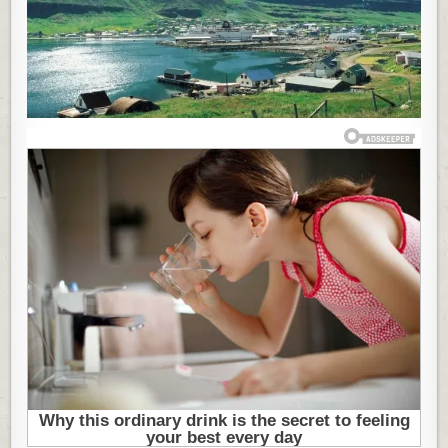
SE
POZNAJU,
DECU
NIKO
NE
ČUVA,
A
VOJSKA
NE
POSTOJI:
ONI
VERUJU
U
MAGIJU
I
DOBROTU
SVAKOG
ČOVEKA!
(FOTO)