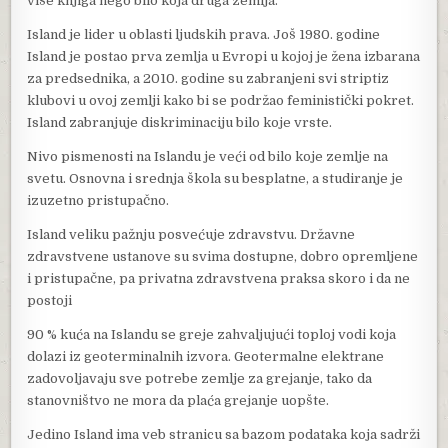
više knjiga nego bilo koja druga zemlja.
Island je lider u oblasti ljudskih prava. Još 1980. godine
Island je postao prva zemlja u Evropi u kojoj je žena izbarana
za predsednika, a 2010. godine su zabranjeni svi striptiz
klubovi u ovoj zemlji kako bi se podržao feministički pokret.
Island zabranjuje diskriminaciju bilo koje vrste.
Nivo pismenosti na Islandu je veći od bilo koje zemlje na
svetu. Osnovna i srednja škola su besplatne, a studiranje je
izuzetno pristupačno.
Island veliku pažnju posvećuje zdravstvu. Državne
zdravstvene ustanove su svima dostupne, dobro opremljene
i pristupačne, pa privatna zdravstvena praksa skoro i da ne
postoji
90 % kuća na Islandu se greje zahvaljujući toploj vodi koja
dolazi iz geoterminalnih izvora. Geotermalne elektrane
zadovoljavaju sve potrebe zemlje za grejanje, tako da
stanovništvo ne mora da plaća grejanje uopšte.
Jedino Island ima veb stranicu sa bazom podataka koja sadrži