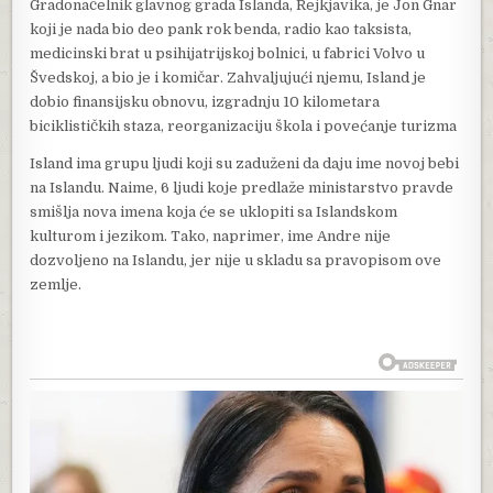
Gradonačelnik glavnog grada Islanda, Rejkjavika, je Jon Gnar
koji je nada bio deo pank rok benda, radio kao taksista,
medicinski brat u psihijatrijskoj bolnici, u fabrici Volvo u
Švedskoj, a bio je i komičar. Zahvaljujući njemu, Island je
dobio finansijsku obnovu, izgradnju 10 kilometara
biciklističkih staza, reorganizaciju škola i povećanje turizma
Island ima grupu ljudi koji su zaduženi da daju ime novoj bebi
na Islandu. Naime, 6 ljudi koje predlaže ministarstvo pravde
smišlja nova imena koja će se uklopiti sa Islandskom
kulturom i jezikom. Tako, naprimer, ime Andre nije
dozvoljeno na Islandu, jer nije u skladu sa pravopisom ove
zemlje.