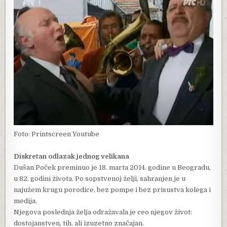
Foto: Printscreen Youtube
Diskretan odlazak jednog velikana
Dušan Poček preminuo je 18. marta 2014. godine u Beogradu,
u 82. godini života. Po sopstvenoj želji, sahranjen je u
najužem krugu porodice, bez pompe i bez prisustva kolega i
medija.
Njegova poslednja želja odražavala je ceo njegov život:
dostojanstven, tih, ali izuzetno značajan.