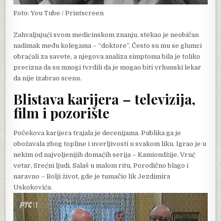
Foto: You Tube / Printscreen
Zahvaljujući svom medicinskom znanju, stekao je neobičan
nadimak među kolegama – “doktore”. Često su mu se glumci
obraćali za savete, a njegova analiza simptoma bila je toliko
precizna da su mnogi tvrdili da je mogao biti vrhunski lekar
da nije izabrao scenu.
Blistava karijera – televizija,
film i pozorište
Počekova karijera trajala je decenijama. Publika ga je
obožavala zbog topline i uverljivosti u svakom liku. Igrao je u
nekim od najvoljenijih domaćih serija – Kamiondžije, Vruć
vetar, Srećni ljudi, Salaš u malom ritu, Porodično blago i
naravno – Bolji život, gde je tumačio lik Jezdimira
Uskokovića.