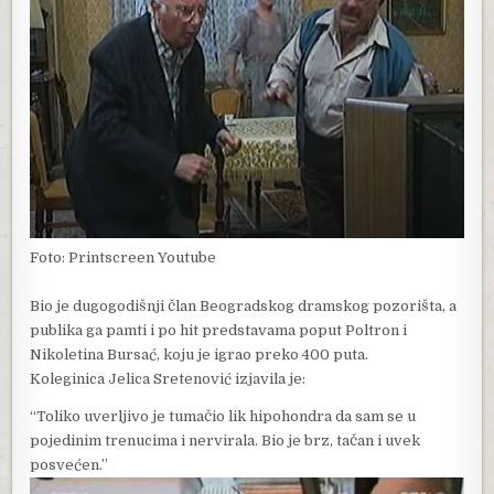
Foto: Printscreen Youtube
Bio je dugogodišnji član Beogradskog dramskog pozorišta, a
publika ga pamti i po hit predstavama poput Poltron i
Nikoletina Bursać, koju je igrao preko 400 puta.
Koleginica Jelica Sretenović izjavila je:
“Toliko uverljivo je tumačio lik hipohondra da sam se u
pojedinim trenucima i nervirala. Bio je brz, tačan i uvek
posvećen.”