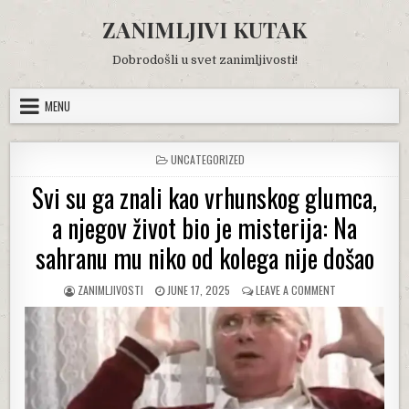
Skip
ZANIMLJIVI KUTAK
to
content
Dobrodošli u svet zanimljivosti!
MENU
POSTED
UNCATEGORIZED
IN
Svi su ga znali kao vrhunskog glumca,
a njegov život bio je misterija: Na
sahranu mu niko od kolega nije došao
AUTHOR:
PUBLISHED
ON
ZANIMLJIVOSTI
JUNE 17, 2025
LEAVE A COMMENT
DATE:
SVI
SU
GA
ZNALI
KAO
VRHUNSKOG
GLUMCA,