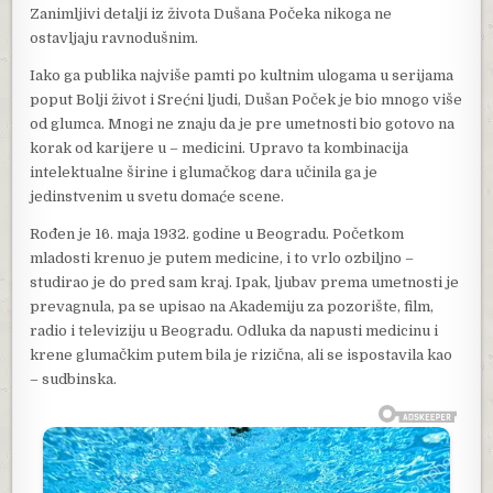
Zanimljivi detalji iz života Dušana Počeka nikoga ne
ostavljaju ravnodušnim.
Iako ga publika najviše pamti po kultnim ulogama u serijama
poput Bolji život i Srećni ljudi, Dušan Poček je bio mnogo više
od glumca. Mnogi ne znaju da je pre umetnosti bio gotovo na
korak od karijere u – medicini. Upravo ta kombinacija
intelektualne širine i glumačkog dara učinila ga je
jedinstvenim u svetu domaće scene.
Rođen je 16. maja 1932. godine u Beogradu. Početkom
mladosti krenuo je putem medicine, i to vrlo ozbiljno –
studirao je do pred sam kraj. Ipak, ljubav prema umetnosti je
prevagnula, pa se upisao na Akademiju za pozorište, film,
radio i televiziju u Beogradu. Odluka da napusti medicinu i
krene glumačkim putem bila je rizična, ali se ispostavila kao
– sudbinska.