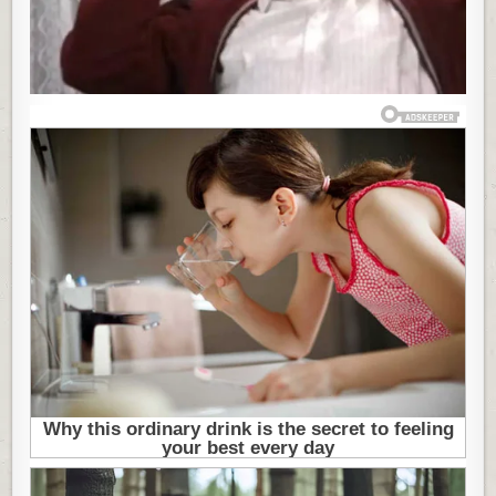
A
NJEGOV
ŽIVOT
BIO
JE
MISTERIJA:
NA
SAHRANU
MU
NIKO
OD
KOLEGA
NIJE
DOŠAO