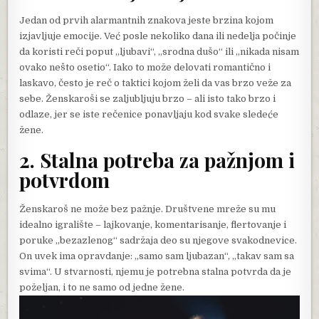
Jedan od prvih alarmantnih znakova jeste brzina kojom
izjavljuje emocije. Već posle nekoliko dana ili nedelja počinje
da koristi reči poput „ljubavi“, „srodna dušo“ ili „nikada nisam
ovako nešto osetio“. Iako to može delovati romantično i
laskavo, često je reč o taktici kojom želi da vas brzo veže za
sebe. Ženskaroši se zaljubljuju brzo – ali isto tako brzo i
odlaze, jer se iste rečenice ponavljaju kod svake sledeće
žene.
2. Stalna potreba za pažnjom i
potvrdom
Ženskaroš ne može bez pažnje. Društvene mreže su mu
idealno igralište – lajkovanje, komentarisanje, flertovanje i
poruke „bezazlenog“ sadržaja deo su njegove svakodnevice.
On uvek ima opravdanje: „samo sam ljubazan“, „takav sam sa
svima“. U stvarnosti, njemu je potrebna stalna potvrda da je
poželjan, i to ne samo od jedne žene.