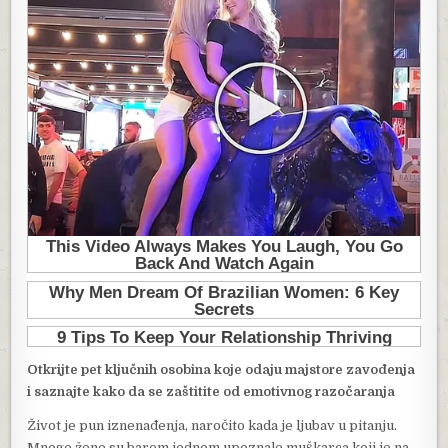
Otkrijte pet ključnih osobina koje odaju majstore zavođenja
i saznajte kako da se zaštitite od emotivnog razočaranja
Život je pun iznenađenja, naročito kada je ljubav u pitanju.
Mnoge žene su barem jednom upoznale muškarca koji je na