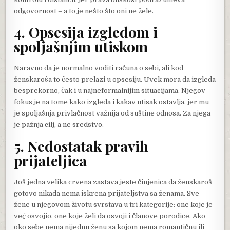
odgovornost – a to je nešto što oni ne žele.
4. Opsesija izgledom i
spoljašnjim utiskom
Naravno da je normalno voditi računa o sebi, ali kod
ženskaroša to često prelazi u opsesiju. Uvek mora da izgleda
besprekorno, čak i u najneformalnijim situacijama. Njegov
fokus je na tome kako izgleda i kakav utisak ostavlja, jer mu
je spoljašnja privlačnost važnija od suštine odnosa. Za njega
je pažnja cilj, a ne sredstvo.
5. Nedostatak pravih
prijateljica
Još jedna velika crvena zastava jeste činjenica da ženskaroš
gotovo nikada nema iskrena prijateljstva sa ženama. Sve
žene u njegovom životu svrstava u tri kategorije: one koje je
već osvojio, one koje želi da osvoji i članove porodice. Ako
oko sebe nema nijednu ženu sa kojom nema romantičnu ili