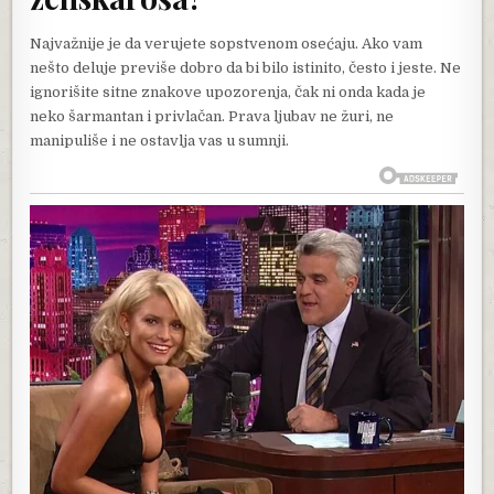
Najvažnije je da verujete sopstvenom osećaju. Ako vam
nešto deluje previše dobro da bi bilo istinito, često i jeste. Ne
ignorišite sitne znakove upozorenja, čak ni onda kada je
neko šarmantan i privlačan. Prava ljubav ne žuri, ne
manipuliše i ne ostavlja vas u sumnji.