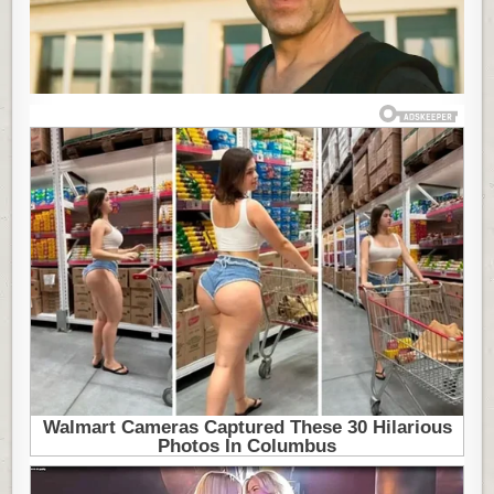
SVAKI
ŽENSKAROŠ
IMA
OVIH
5
KLJUČNIH
OSOBINA