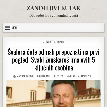
Skip
ZANIMLJIVI KUTAK
to
content
Dobrodošli u svet zanimljivosti!
MENU
POSTED
UNCATEGORIZED
IN
Švalera ćete odmah prepoznati na prvi
pogled: Svaki ženskaroš ima ovih 5
ključnih osobina
AUTHOR:
PUBLISHED
ON
ZANIMLJIVOSTI
DECEMBER 16, 2025
LEAVE A COMMENT
DATE:
ŠVALERA
ĆETE
ODMAH
PREPOZNATI
NA
PRVI
POGLED: