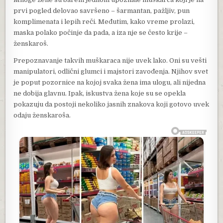
prvi pogled delovao savršeno – šarmantan, pažljiv, pun
komplimenata i lepih reči. Međutim, kako vreme prolazi,
maska polako počinje da pada, a iza nje se često krije –
ženskaroš.
Prepoznavanje takvih muškaraca nije uvek lako. Oni su vešti
manipulatori, odlični glumci i majstori zavođenja. Njihov svet
je poput pozornice na kojoj svaka žena ima ulogu, ali nijedna
ne dobija glavnu. Ipak, iskustva žena koje su se opekla
pokazuju da postoji nekoliko jasnih znakova koji gotovo uvek
odaju ženskaroša.