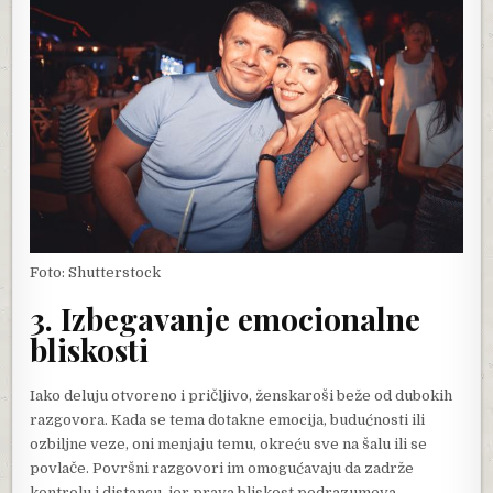
Foto: Shutterstock
3. Izbegavanje emocionalne
bliskosti
Iako deluju otvoreno i pričljivo, ženskaroši beže od dubokih
razgovora. Kada se tema dotakne emocija, budućnosti ili
ozbiljne veze, oni menjaju temu, okreću sve na šalu ili se
povlače. Površni razgovori im omogućavaju da zadrže
kontrolu i distancu, jer prava bliskost podrazumeva