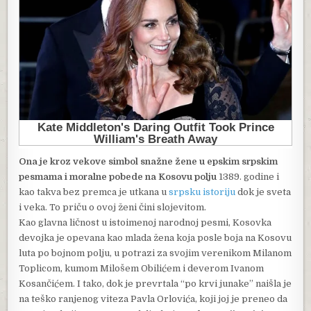
Ona je kroz vekove simbol snažne žene u epskim srpskim
pesmama i moralne pobede na Kosovu polju
1389. godine i
kao takva bez premca je utkana u
srpsku istoriju
dok je sveta
i veka. To priču o ovoj ženi čini slojevitom.
Kao glavna ličnost u istoimenoj narodnoj pesmi, Kosovka
devojka je opevana kao mlada žena koja posle boja na Kosovu
luta po bojnom polju, u potrazi za svojim verenikom Milanom
Toplicom, kumom Milošem Obilićem i deverom Ivanom
Kosančićem. I tako, dok je prevrtala “po krvi junake” naišla je
na teško ranjenog viteza Pavla Orlovića, koji joj je preneo da