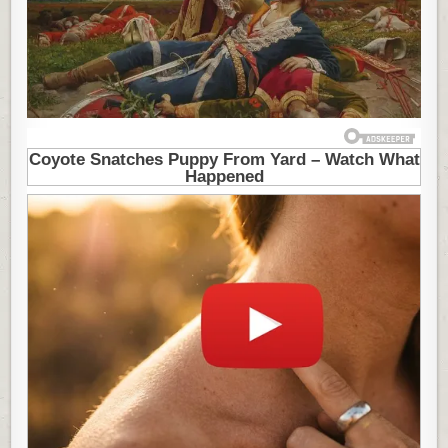
DEVOJKU,
ALI
KO
JE
ZAPRAVO
BILA
ONA?
OVO
JE
TEŠKA
PRIČA
KOJA
SE
KRIJE
IZA
ČUVENOG
REMEK-
DELA