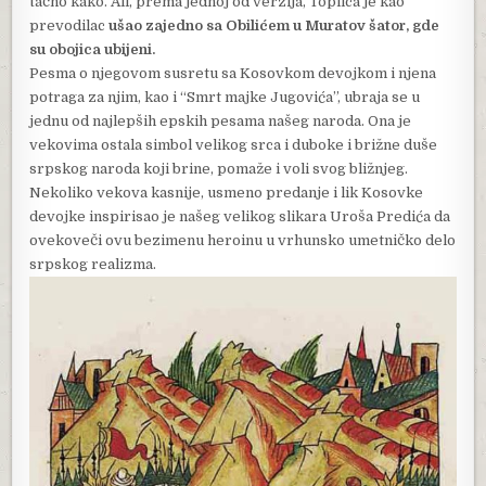
tačno kako. Ali, prema jednoj od verzija, Toplica je kao
prevodilac
ušao zajedno sa Obilićem u Muratov šator, gde
su obojica ubijeni.
Pesma o njegovom susretu sa Kosovkom devojkom i njena
potraga za njim, kao i “Smrt majke Jugovića”, ubraja se u
jednu od najlepših epskih pesama našeg naroda. Ona je
vekovima ostala simbol velikog srca i duboke i brižne duše
srpskog naroda koji brine, pomaže i voli svog bližnjeg.
Nekoliko vekova kasnije, usmeno predanje i lik Kosovke
devojke inspirisao je našeg velikog slikara Uroša Predića da
ovekoveči ovu bezimenu heroinu u vrhunsko umetničko delo
srpskog realizma.