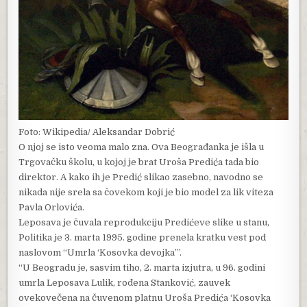
Foto: Wikipedia/ Aleksandar Dobrić
O njoj se isto veoma malo zna. Ova Beograđanka je išla u
Trgovačku školu, u kojoj je brat Uroša Predića tada bio
direktor. A kako ih je Predić slikao zasebno, navodno se
nikada nije srela sa čovekom koji je bio model za lik viteza
Pavla Orlovića.
Leposava je čuvala reprodukciju Predićeve slike u stanu,
Politika je 3. marta 1995. godine prenela kratku vest pod
naslovom “Umrla ‘Kosovka devojka’”.
“U Beogradu je, sasvim tiho, 2. marta izjutra, u 96. godini
umrla Leposava Lulik, rođena Stanković, zauvek
ovekovečena na čuvenom platnu Uroša Predića ‘Kosovka