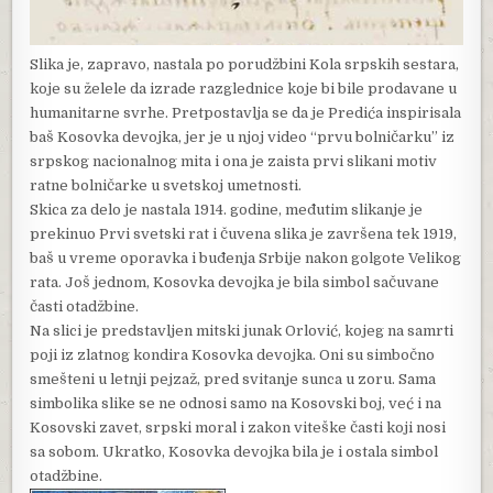
Slika je, zapravo, nastala po porudžbini Kola srpskih sestara,
koje su želele da izrade razglednice koje bi bile prodavane u
humanitarne svrhe. Pretpostavlja se da je Predića inspirisala
baš Kosovka devojka, jer je u njoj video “prvu bolničarku” iz
srpskog nacionalnog mita i ona je zaista prvi slikani motiv
ratne bolničarke u svetskoj umetnosti.
Skica za delo je nastala 1914. godine, međutim slikanje je
prekinuo Prvi svetski rat i čuvena slika je završena tek 1919,
baš u vreme oporavka i buđenja Srbije nakon golgote Velikog
rata. Još jednom, Kosovka devojka je bila simbol sačuvane
časti otadžbine.
Na slici je predstavljen mitski junak Orlović, kojeg na samrti
poji iz zlatnog kondira Kosovka devojka. Oni su simbočno
smešteni u letnji pejzaž, pred svitanje sunca u zoru. Sama
simbolika slike se ne odnosi samo na Kosovski boj, već i na
Kosovski zavet, srpski moral i zakon viteške časti koji nosi
sa sobom. Ukratko, Kosovka devojka bila je i ostala simbol
otadžbine.