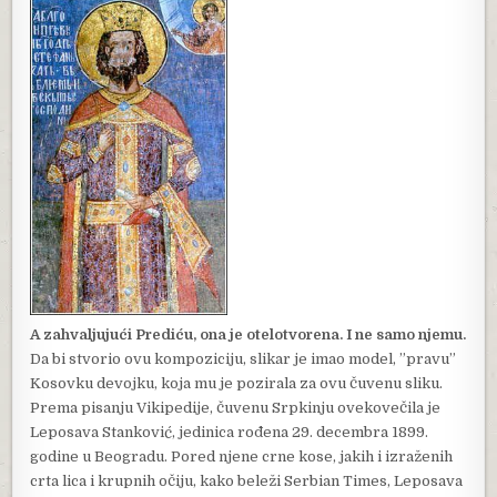
A zahvaljujući Prediću, ona je otelotvorena. I ne samo njemu.
Da bi stvorio ovu kompoziciju, slikar je imao model, ”pravu”
Kosovku devojku, koja mu je pozirala za ovu čuvenu sliku.
Prema pisanju Vikipedije, čuvenu Srpkinju ovekovečila je
Leposava Stanković, jedinica rođena 29. decembra 1899.
godine u Beogradu. Pored njene crne kose, jakih i izraženih
crta lica i krupnih očiju, kako beleži Serbian Times, Leposava