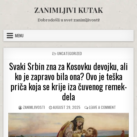
Skip
ZANIMLJIVI KUTAK
to
content
Dobrodošli u svet zanimljivosti!
MENU
POSTED
UNCATEGORIZED
IN
Svaki Srbin zna za Kosovku devojku, ali
ko je zapravo bila ona? Ovo je teška
priča koja se krije iza čuvenog remek-
dela
AUTHOR:
PUBLISHED
ON
ZANIMLJIVOSTI
AUGUST 29, 2025
LEAVE A COMMENT
DATE:
SVAKI
SRBIN
ZNA
ZA
KOSOVKU