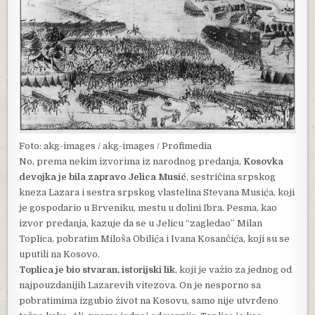
Foto: akg-images / akg-images / Profimedia
No, prema nekim izvorima iz narodnog predanja,
Kosovka
devojka je bila zapravo Jelica Musić
, sestričina srpskog
kneza Lazara i sestra srpskog vlastelina Stevana Musića, koji
je gospodario u Brveniku, mestu u dolini Ibra. Pesma, kao
izvor predanja, kazuje da se u Jelicu “zagledao” Milan
Toplica, pobratim Miloša Obilića i Ivana Kosančića, koji su se
uputili na Kosovo.
Toplica je bio stvaran, istorijski lik
, koji je važio za jednog od
najpouzdanijih Lazarevih vitezova. On je nesporno sa
pobratimima izgubio život na Kosovu, samo nije utvrđeno