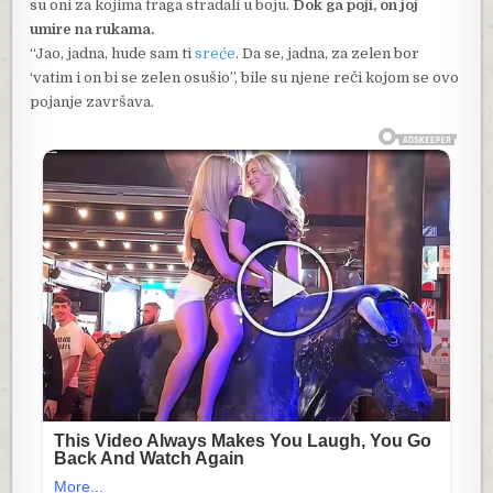
su oni za kojima traga stradali u boju.
Dok ga poji, on joj
umire na rukama.
“Jao, jadna, hude sam ti
sreće
. Da se, jadna, za zelen bor
‘vatim i on bi se zelen osušio”, bile su njene reči kojom se ovo
pojanje završava.