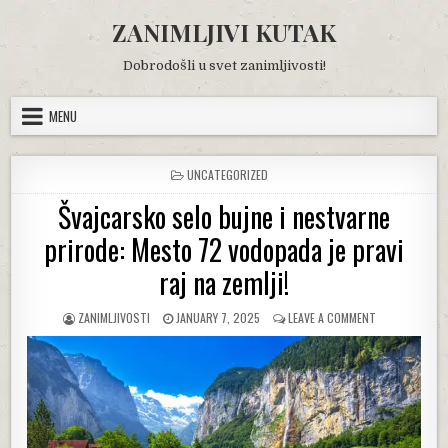
Skip
ZANIMLJIVI KUTAK
to
content
Dobrodošli u svet zanimljivosti!
MENU
POSTED
UNCATEGORIZED
IN
Švajcarsko selo bujne i nestvarne
prirode: Mesto 72 vodopada je pravi
raj na zemlji!
AUTHOR:
PUBLISHED
ON
ZANIMLJIVOSTI
JANUARY 7, 2025
LEAVE A COMMENT
DATE:
ŠVAJCARSKO
SELO
BUJNE
I
NESTVARNE
PRIRODE:
MESTO