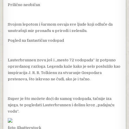
Prilično neobičan
Svojom lepotom i šarmom osvaja sve ljude koji odluče da
unutrašnji mir pronađu u prirodi i zelenilu.
Pogled na fantastičan vodopad
Lauterbrunnen zovu još i „mesto 72 vodopada“ iz potpuno
opravdanog razloga. Legenda kaže kako je selo poslužilo kao
inspiracija J. R. R. Tolkienu za stvaranje Gospodara
prstenova, što iskreno ne čudi, ako je i tačno.
Super je što možete doći do samog vodopada, tačnije iza
njega, te pogledati Lauterbrunnen i dolinu kroz „padajuću
vodu“.
foto: Shutterstock