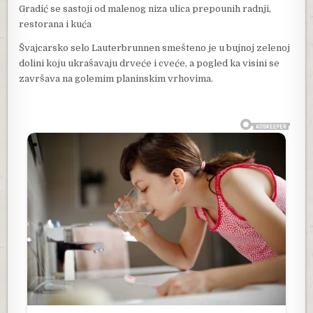
Gradić se sastoji od malenog niza ulica prepounih radnji,
restorana i kuća
Švajcarsko selo Lauterbrunnen smešteno je u bujnoj zelenoj
dolini koju ukrašavaju drveće i cveće, a pogled ka visini se
završava na golemim planinskim vrhovima.