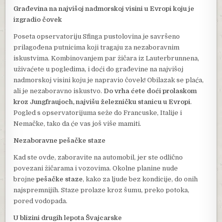
Građevina na najvišoj nadmorskoj visini u Evropi koju je
izgradio čovek
Poseta opservatoriju Sfinga pustolovina je savršeno
prilagođena putnicima koji tragaju za nezaboravnim
iskustvima. Kombinovanjem par žičara iz Lauterbrunnena,
uživaćete u pogledima, i doći do građevine na najvišoj
nadmorskoj visini koju je napravio čovek! Obilazak se plaća,
ali je nezaboravno iskustvo.
Do vrha ćete doći prolaskom
kroz Jungfraujoch, najvišu železničku stanicu u Evropi
.
Pogled s opservatorijuma seže do Francuske, Italije i
Nemačke, tako da će vas još više mamiti.
Nezaboravne pešačke staze
Kad ste ovde, zaboravite na automobil, jer ste odlično
povezani žičarama i vozovima. Okolne planine nude
brojne
pešačke staze
, kako za ljude bez kondicije, do onih
najspremnijih. Staze prolaze kroz šumu, preko potoka,
pored vodopada.
U blizini drugih lepota Švajcarske