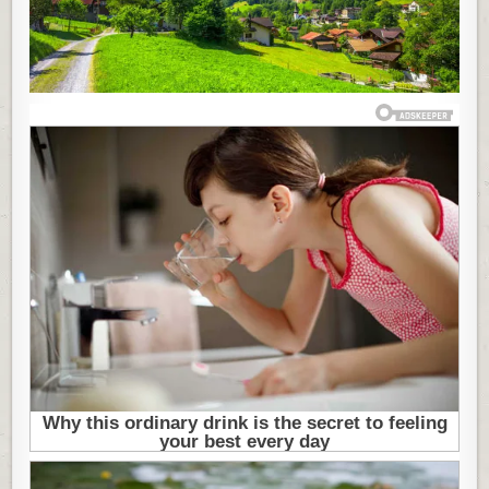
72
VODOPADA
JE
PRAVI
RAJ
NA
ZEMLJI!