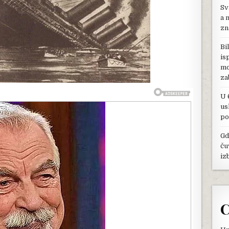
Sv
OKO
OLUPINE
a 
NIKADA
zn
NISU
PRONAĐENI
Bi
LJUDSKI
is
OSTACI,
mo
EVO
ZAŠTO
za
U 
us
po
Gd
ču
iz
C