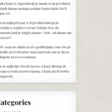
aka kuća u Jugoslaviji je imala ovaj predmet,
mladi danas nemaju pojma čemu služi: Da li
ate vi?
li su najlepši par u Vojvodini kad ga je
pratila u vojsku i verno čekala: Sve do
menta kad je stiglo pismo “Jelo, od danas me
boravi”
60. sam se udala za 35-godišnjaka: Ono što je
ledilo prve bračne noći nateralo me je da se
kajem za sva vremena
e je najbolje čuvati novac u kući: Mnogi ih
vaju u ovim prostorijama, a kažu da ih treba
begavati
ategories