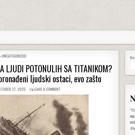
POSTED
UNCATEGORIZED
Se
IN
MA LJUDI POTONULIH SA TITANIKOM?
ronađeni ljudski ostaci, evo zašto
UBLISHED
ON
CTOBER 27, 2025
LEAVE A COMMENT
TE:
ŠTA
N
SE
DOGODILO
SA
“O
TELIMA
nj
LJUDI
ml
POTONULIH
Ju
SA
TITANIKOM?