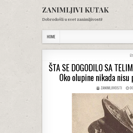
Skip
ZANIMLJIVI KUTAK
to
content
Dobrodošli u svet zanimljivosti!
HOME
ŠTA SE DOGODILO SA TELI
Oko olupine nikada nisu p
AUTHOR:
P
ZANIMLJIVOSTI
O
DA