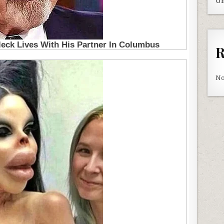
Un
R
No