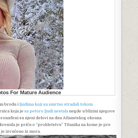
om brodu i
ljudima koji su smrtno stradali tokom
rnica koja je
sa petoro ljudi nestala
negde u blizini njegove
 pronađeni su njeni delovi na dnu Atlanstskog okeana.
krenula je priču o “prokletstvu” Titanika na kome je pre
a je izvučeno iz mora.