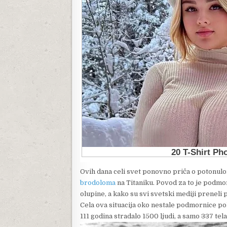
Ovih dana celi svet ponovno priča o potonul
brodoloma
na Titaniku. Povod za to je podmo
olupine, a kako su svi svetski mediji preneli
Cela ova situacija oko nestale podmornice po
111 godina stradalo 1500 ljudi, a samo 337 tel