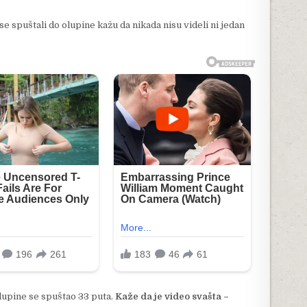
 se spuštali do olupine kažu da nikada nisu videli ni jedan
upine se spuštao 33 puta.
Kaže da je video svašta –