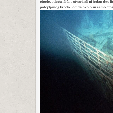
cipele, odeću i lične stvari, ali ni jedan deo l
potopljenog broda. Svuda okolo su samo cipe