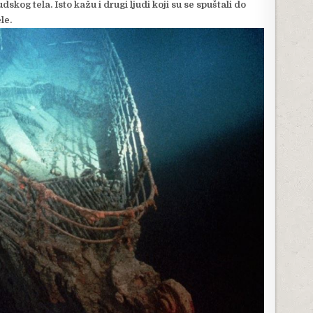
judskog tela. Isto kažu i drugi ljudi koji su se spuštali do
le.