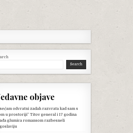
arch
Search
edavne objave
sećam odvratni zadah razvrata kad sam s
om u prostoriji” Titov general i 17 godina
ađa glumica romansom razbesneli
goslaviju