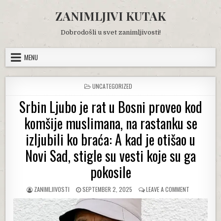
Skip
ZANIMLJIVI KUTAK
to
content
Dobrodošli u svet zanimljivosti!
MENU
POSTED
UNCATEGORIZED
IN
Srbin Ljubo je rat u Bosni proveo kod
komšije muslimana, na rastanku se
izljubili ko braća: A kad je otišao u
Novi Sad, stigle su vesti koje su ga
pokosile
AUTHOR:
PUBLISHED
ON
ZANIMLJIVOSTI
SEPTEMBER 2, 2025
LEAVE A COMMENT
DATE:
SRBIN
LJUBO
JE