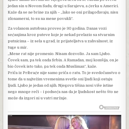
jedan sin u Novom Sadu, drugi u Sarajevu, a ćerka u Americi.
Kaže da se ne brine za njih – „lako se oni prilagođavaju, nisu
zlonamerni, to su na mene povukli“.
Za volanom autobusa proveo je 30 godina. Danas vozi
sećanjima kroz puteve koje je nekad prelazio sa stvarnim
putnicima – iz sela u grad, iz prijateljstva u zahvalnost, iz
tuge u mir.
„Mene rat nije promenio. Nisam dozvolio. Ja sam Ljubo.
Čovek sam, pa tek onda Srbin. A Ramadan, moj komšija, on je
bio čovek isto tako, pa tek onda Musliman“, kaže.
Priča iz Pribraće nije samo priča o ratu. To je svedočanstvo o
tome da u najtežim vremenima svetle oni ljudi koji ostaju
ljudi. Ljubo je jedan od njih. Njegova tišina nosi više istine
nego mnoge reči – i podseća nas da je ljudskost nešto što ne
može da izgori ni u vatri mržnje.