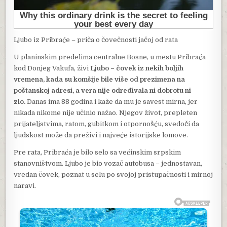
Ljubo iz Pribraće – priča o čovečnosti jačoj od rata
U planinskim predelima centralne Bosne, u mestu Pribraća
kod Donjeg Vakufa, živi
Ljubo – čovek iz nekih boljih
vremena, kada su komšije bile više od prezimena na
poštanskoj adresi, a vera nije određivala ni dobrotu ni
zlo.
Danas ima 88 godina i kaže da mu je savest mirna, jer
nikada nikome nije učinio nažao. Njegov život, prepleten
prijateljstvima, ratom, gubitkom i otpornošću, svedoči da
ljudskost može da preživi i najveće istorijske lomove.
Pre rata, Pribraća je bilo selo sa većinskim srpskim
stanovništvom. Ljubo je bio vozač autobusa – jednostavan,
vredan čovek, poznat u selu po svojoj pristupačnosti i mirnoj
naravi.