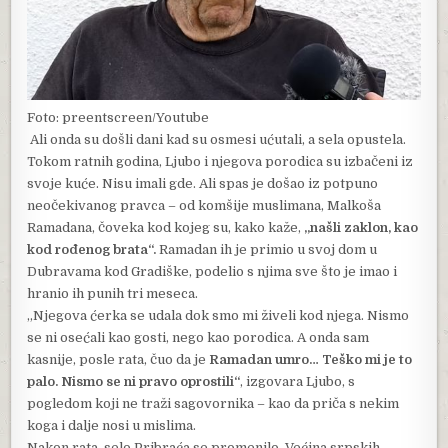
Foto: preentscreen/Youtube
Ali onda su došli dani kad su osmesi ućutali, a sela opustela.
Tokom ratnih godina, Ljubo i njegova porodica su izbačeni iz
svoje kuće. Nisu imali gde. Ali spas je došao iz potpuno
neočekivanog pravca – od komšije muslimana, Malkoša
Ramadana, čoveka kod kojeg su, kako kaže,
„našli zaklon, kao
kod rođenog brata“.
Ramadan ih je primio u svoj dom u
Dubravama kod Gradiške, podelio s njima sve što je imao i
hranio ih punih tri meseca.
„Njegova ćerka se udala dok smo mi živeli kod njega. Nismo
se ni osećali kao gosti, nego kao porodica. A onda sam
kasnije, posle rata, čuo da je
Ramadan umro… Teško mi je to
palo. Nismo se ni pravo oprostili“
, izgovara Ljubo, s
pogledom koji ne traži sagovornika – kao da priča s nekim
koga i dalje nosi u mislima.
Nakon rata, selo Pribraća se promenilo. Većina srpskih