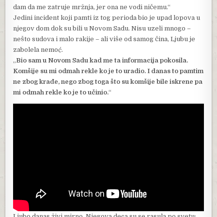
dam da me zatruje mržnja, jer ona ne vodi ničemu.“
Jedini incident koji pamti iz tog perioda bio je upad lopova u
njegov dom dok su bili u Novom Sadu. Nisu uzeli mnogo –
nešto sudova i malo rakije – ali više od samog čina, Ljubu je
zabolela nemoć.
„
Bio sam u Novom Sadu kad me ta informacija pokosila.
Komšije su mi odmah rekle ko je to uradio. I danas to pamtim
ne zbog krađe, nego zbog toga što su komšije bile iskrene pa
mi odmah rekle ko je to učinio.
“
Ljubo danas živi mirno. Njegova deca su se rasula po svetu: