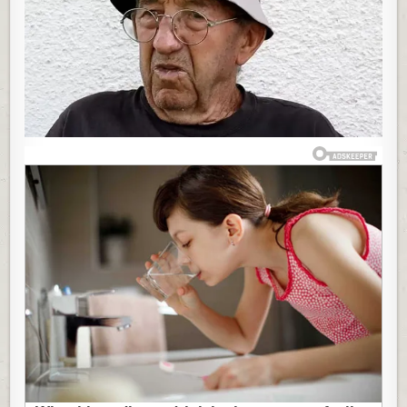
RAT
U
BOSNI
PROVEO
KOD
KOMŠIJE
MUSLIMANA,
NA
RASTANKU
SE
IZLJUBILI
KO
BRAĆA:
A
KAD
JE
OTIŠAO
U
NOVI
SAD,
STIGLE
SU
VESTI
KOJE
SU
GA
POKOSILE