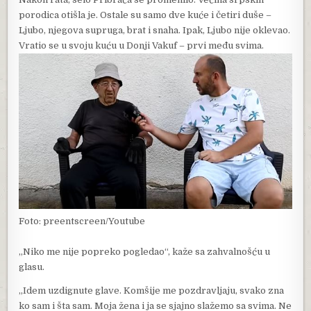
porodica otišla je. Ostale su samo dve kuće i četiri duše –
Ljubo, njegova supruga, brat i snaha. Ipak, Ljubo nije oklevao.
Vratio se u svoju kuću u Donji Vakuf – prvi među svima.
Foto: preentscreen/Youtube
„Niko me nije popreko pogledao“, kaže sa zahvalnošću u
glasu.
„Idem uzdignute glave. Komšije me pozdravljaju, svako zna
ko sam i šta sam. Moja žena i ja se sjajno slažemo sa svima. Ne