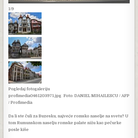
1/9
Pogledaj fotogaleriju
profimedia0461203971.jpg
Foto: DANIEL MIHAILESCU / AFP
/ Profimedia
Da li ste čuli za Buzesku, najveće romsko naselje na svetu? U
tom Rumunskom naselju romske palate nižu kao pečurke
posle kiše