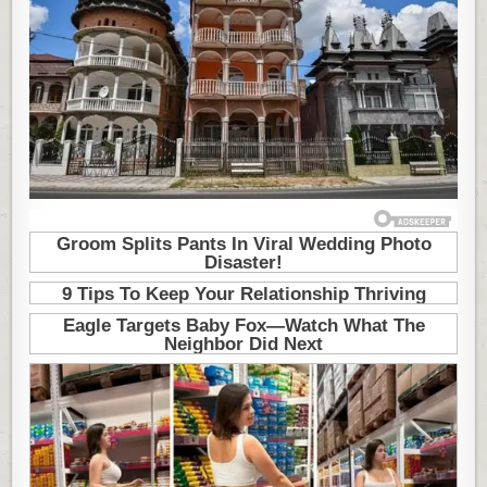
KUĆE
DVORCI,
A
STANOVNICI
GOLI
I
BOSI:
NEĆETE
VEROVATI
ČIME
SE
BAVE
LJUDI
KOJI
ŽIVE
U
OVIM
KUĆAMA