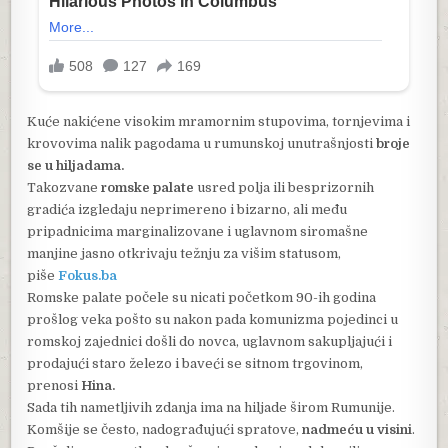
Kuće nakićene visokim mramornim stupovima, tornjevima i
krovovima nalik pagodama u rumunskoj unutrašnjosti
broje
se u hiljadama.
Takozvane
romske palate
usred polja ili besprizornih
gradića izgledaju neprimereno i bizarno, ali među
pripadnicima marginalizovane i uglavnom siromašne
manjine jasno otkrivaju težnju za višim statusom,
piše
Fokus.ba
Romske palate počele su nicati početkom 90-ih godina
prošlog veka pošto su nakon pada komunizma pojedinci u
romskoj zajednici došli do novca, uglavnom sakupljajući i
prodajući staro železo i baveći se sitnom trgovinom,
prenosi
Hina.
Sada tih nametljivih zdanja ima na hiljade širom Rumunije.
Komšije se često, nadograđujući spratove,
nadmeću u visini
.