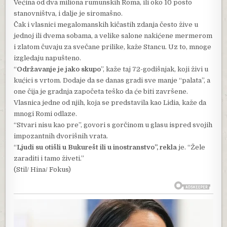
Većina od dva miliona rumunskih Roma, ili oko 10 posto
stanovništva, i dalje je siromašno.
Čak i vlasnici megalomanskih kičastih zdanja često žive u
jednoj ili dvema sobama, a velike salone nakićene mermerom
i zlatom čuvaju za svečane prilike, kaže Stancu. Uz to, mnoge
izgledaju napušteno.
“
Održavanje je jako skupo
”, kaže taj 72-godišnjak, koji živi u
kućici s vrtom. Dodaje da se danas gradi sve manje “palata”, a
one čija je gradnja započeta teško da će biti završene.
Vlasnica jedne od njih, koja se predstavila kao Lidia, kaže da
mnogi Romi odlaze.
“Stvari nisu kao pre”, govori s gorčinom u glasu ispred svojih
impozantnih dvorišnih vrata.
“
Ljudi su otišli u Bukurešt ili u inostranstvo”, rekla
je. “Žele
zaraditi i tamo živeti.”
(Stil/ Hina/ Fokus)