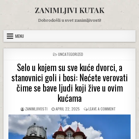
Skip
ZANIMLJIVI KUTAK
to
content
Dobrodošli u svet zanimljivosti!
MENU
POSTED
UNCATEGORIZED
IN
Selo u kojem su sve kuće dvorci, a
stanovnici goli i bosi: Nećete verovati
čime se bave ljudi koji žive u ovim
kućama
AUTHOR:
PUBLISHED
ON
ZANIMLJIVOSTI
APRIL 22, 2025
LEAVE A COMMENT
DATE:
SELO
U
KOJEM
SU
SVE