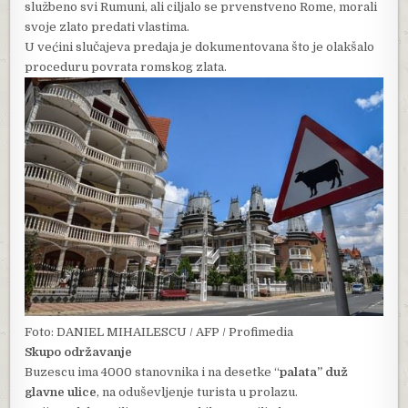
službeno svi Rumuni, ali ciljalo se prvenstveno Rome, morali
svoje zlato predati vlastima.
U većini slučajeva predaja je dokumentovana što je olakšalo
proceduru povrata romskog zlata.
Foto: DANIEL MIHAILESCU / AFP / Profimedia
Skupo održavanje
Buzescu ima 4000 stanovnika i na desetke “
palata” duž
glavne ulice
, na oduševljenje turista u prolazu.