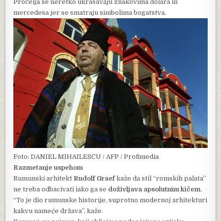
Pročelja se neretko ukrašavaju znakovima dolara ili
mercedesa jer se smatraju simbolima bogatstva.
Foto: DANIEL MIHAILESCU / AFP / Profimedia
Razmetanje uspehom
Rumunski arhitekt
Rudolf Graef
kaže da stil “romskih palata”
ne treba odbacivati iako ga se
doživljava apsolutnim kičem.
“To je dio rumunske historije, suprotno modernoj arhitekturi
kakvu nameće država”, kaže.