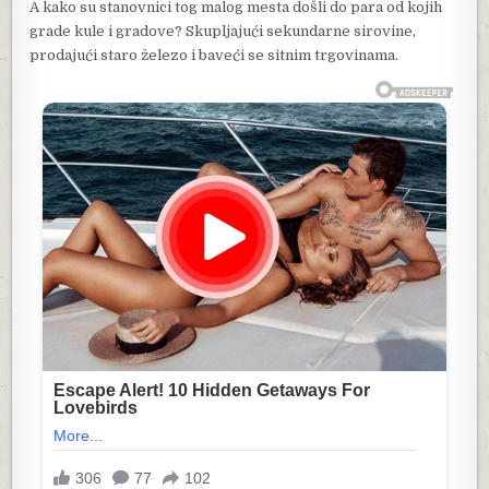
A kako su stanovnici tog malog mesta došli do para od kojih
grade kule i gradove? Skupljajući sekundarne sirovine,
prodajući staro železo i baveći se sitnim trgovinama.