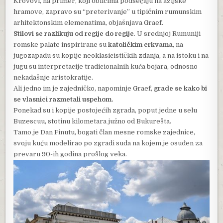
Krovovi, na primer, koji oblicima podsećaju na azijske
hramove, zapravo su “preterivanje” u tipičnim rumunskim
arhitektonskim elemenatima, objašnjava Graef.
Stilovi se razlikuju od regije do regije
. U srednjoj Rumuniji
romske palate inspirirane su
katoličkim crkvama
, na
jugozapadu su kopije neoklasicističkih zdanja, a na istoku i na
jugu su interpretacije tradicionalnih kuća bojara, odnosno
nekadašnje aristokratije.
Ali jedno im je zajedničko, napominje Graef,
grade se kako bi
se vlasnici razmetali uspehom.
Ponekad su i kopije postojećih zgrada, poput jedne u selu
Buzescuu, stotinu kilometara južno od Bukurešta.
Tamo je Dan Finutu, bogati član mesne romske zajednice,
svoju kuću modelirao po zgradi suda na kojem je osuđen za
prevaru 90-ih godina prošlog veka.