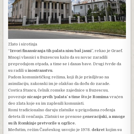
Zlato i sirotinja
“
Izvori finansiranja tih palata nisu baš jasni
”, rekao je Graef.
Mnogi vlasnici u Buzescuu kažu da su novac zaradili
preprodajom otpada, a time se i danas bave. Drugi tvrde da
su radili u
inostranstvu
.
Padom komunističkog režima, koji ih je prisiljivao na
asimilaciju, zakonski im je olakšao da dođu do zarade.
Costica Stancu, čelnik romske zajednice u Buzescuu,
povezuje
nicanje prvih ‘palata’ s time što je Romima
vraćen
deo zlata koje su im zaplenili komunisti.
Romi tradicionalno daruju zlatnike u prigodama rođenja
deteta ili venčanja. Zlatnici se prenose g
eneracijski, a mnoge
su ih Romkinje pretvorile u ogrlice.
Međutim, režim Čaušeskog usvojio je 1978.
dekret
kojim su