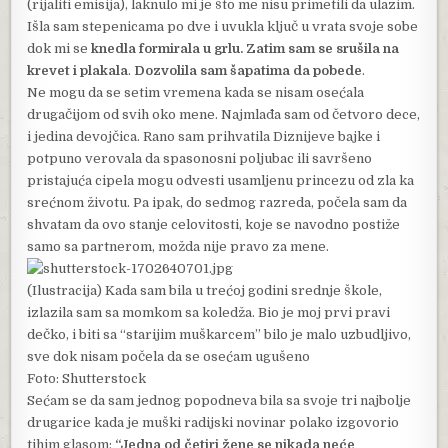
(rijaliti emisija), laknulo mi je što me nisu primetili da ulazim.
Išla sam stepenicama po dve i uvukla ključ u vrata svoje sobe
dok mi se
knedla formirala u grlu. Zatim sam se srušila na
krevet i plakala
.
Dozvolila sam šapatima da pobede
.
Ne mogu da se setim vremena kada se nisam osećala
drugačijom od svih oko mene. Najmlađa sam od četvoro dece,
i jedina devojčica. Rano sam prihvatila Diznijeve bajke i
potpuno verovala da spasonosni poljubac ili savršeno
pristajuća cipela mogu odvesti usamljenu princezu od zla ka
srećnom životu. Pa ipak, do sedmog razreda, počela sam da
shvatam da ovo stanje celovitosti, koje se navodno postiže
samo sa partnerom, možda nije pravo za mene.
(Ilustracija) Kada sam bila u trećoj godini srednje škole,
izlazila sam sa momkom sa koledža. Bio je moj prvi pravi
dečko, i biti sa “starijim muškarcem” bilo je malo uzbudljivo,
sve dok nisam počela da se osećam ugušeno
Foto: Shutterstock
Sećam se da sam jednog popodneva bila sa svoje tri najbolje
drugarice kada je muški radijski novinar polako izgovorio
tihim glasom:
“Jedna od četiri žene se nikada neće