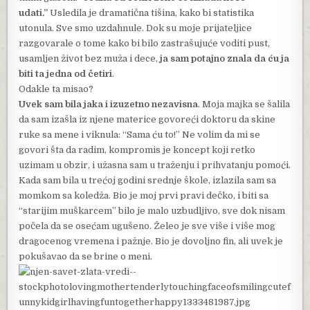
udati.”
Usledila je dramatična tišina, kako bi statistika
utonula. Sve smo uzdahnule. Dok su moje prijateljice
razgovarale o tome kako bi bilo zastrašujuće voditi pust,
usamljen život bez muža i dece,
ja sam potajno znala da ću ja
biti ta jedna od četiri
.
Odakle ta misao?
Uvek sam bila jaka i izuzetno nezavisna
. Moja majka se šalila
da sam izašla iz njene materice govoreći doktoru da skine
ruke sa mene i viknula: “Sama ću to!” Ne volim da mi se
govori šta da radim, kompromis je koncept koji retko
uzimam u obzir, i užasna sam u traženju i prihvatanju pomoći.
Kada sam bila u trećoj godini srednje škole, izlazila sam sa
momkom sa koledža. Bio je moj prvi pravi dečko, i biti sa
“starijim muškarcem” bilo je malo uzbudljivo, sve dok nisam
počela da se osećam ugušeno. Želeo je sve više i više mog
dragocenog vremena i pažnje. Bio je dovoljno fin, ali uvek je
pokušavao da se brine o meni.