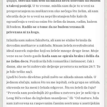
ljuljaju,
obećala sam sebi da nikada neću dozvoliti da budem
u takvoj poziciji
. U to vreme, mislila sam da je to u vezi sa
pregovaranjem sa muškarcem oko nečega što želim, ali sam
shvatila da je to u vezi sa neprihvatanjem bilo kakvih
ograničenja u vezi sa onim što želim da imam, radim, kažem
ili budem.
Radilo se o tome da ne budem vezana ili
privezana ni za koga.
Izlazila sam nakon fakulteta, ali sam se stalno brinula da
dovodim muškarce u zabludu. Nisam želela sveobuhvatni
ideal zauvek-zajedno koji su želele mnoge druge žene. Moje
veze su se često gasile
kada sam se opirala braku i delila da
ne želim decu
. Pozdravila bih romantiku i intimnost, čak i
danas, ako ne bi zahtevalo deljenje prostora sa nekim 24/7. To
je bilo teško naći.
Ljudi bi često direktno pitali zašto se nikada nisam udala. U
jednom slučaju, nakon što su me ispitali, cela grupa se utišala,
okrenula se ka meni i čekala odgovor. Šta su želeli da čuju?
“Provela sam poslednjih 20 godina u zatvoru jer je neki tip u
Long Biču rekao da izgledam usamljeno.” Ili: “Od mature, bila
sam zatvorena sa raspevanim časnim sestrama u austrijskim