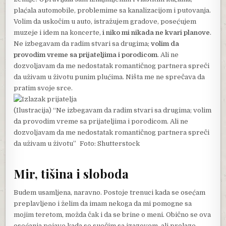
plaćala automobile, problemime sa kanalizacijom i putovanja.
Volim da uskočim u auto, istražujem gradove, posećujem
muzeje i idem na koncerte,
i niko mi nikada ne kvari planove
.
Ne izbegavam da radim stvari sa drugima;
volim da
provodim vreme sa prijateljima i porodicom
. Ali ne
dozvoljavam da me nedostatak romantičnog partnera spreči
da uživam u životu punim plućima. Ništa me ne sprečava da
pratim svoje srce.
(Ilustracija) “Ne izbegavam da radim stvari sa drugima; volim
da provodim vreme sa prijateljima i porodicom. Ali ne
dozvoljavam da me nedostatak romantičnog partnera spreči
da uživam u životu” Foto: Shutterstock
Mir, tišina i sloboda
Budem usamljena, naravno. Postoje trenuci kada se osećam
preplavljeno i želim da imam nekoga da mi pomogne sa
mojim teretom, možda čak i da se brine o meni. Obično se ova
osećanja pojave kada se suočim sa izazovom, ali prolaze