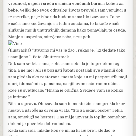
vrednost, uspeh i sreću u smislu venčanih burmi i kolica za
bebe
. Veliki deo svog odraslog života provela sam verujući u
te metrike, pa je izbor da budem sama bio izazovan. To ne
znači samo suočavanje sa tuđim osudama, to takođe znači
slušanje mojih unutrašnjih demona kako ponavljaju te osude:
Manje si uspešna, oštećena roba, neuspeh.
(Ilustracija) “Stvarno mi vas je žao”, rekao je. “Izgledate tako
usamljeno.” Foto: Shutterstock
Dok sam sedela sama, rekla sam sebi da je to problem tog
tipa, a ne moj. Ali su poznati šapati postajali sve glasniji dok
sam gledala oko restorana, mesta koje su mi preporučili moji
stariji domaćini iz pansiona, sa njihovim naboranim očima
koje su svetlucale: “Hrana je odlična. Svideće vam se koliko
je intimno.”
Bili su u pravu. Obožavala sam to mesto čim sam prošla kroz
njegova istrošena drvena vrata. “Sto za jednu osobu”, rekla
sam, smešući se hostesi. Ona mi je uzvratila toplim osmehom
dok mi je poželela dobrodošlicu.
Kada sam sela, mladić koji će mi na kraju prići gledao je