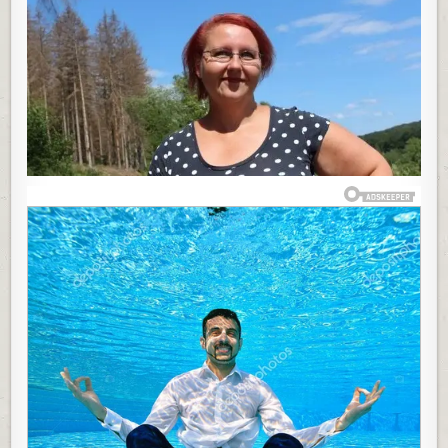
U
RESTORANU
I
JELA,
KAD
MI
JE
PRIŠAO
JEDAN
MOMAK
I
REKAO
MI
NEŠTO
ŠTO
ME
PROGANJALO
ČITAV
ŽIVOT:
LILA
SAM
SUZE
NA
KREVETU,
A
ONDA
SHVATILA…”