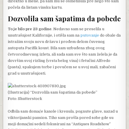
direktno u mene, pa sam mu se osmehnula pre nego što sam
počela da listam vinsku kartu.
Dozvolila sam šapatima da pobede
To je bilo pre 23 godine
. Nedavno sam se preselila u
unutrašnjost Kalifornije, i otišla sam na
putovanje
do obale da
istražim svoju novu državu i prođem delom čuvenog
autoputa Pacifik koust. Bila sam uzbuđena zbog ovog
četvorodnevnog izleta, ali sada sam sve što sam želela je da
dovršim svoj rizling (vrsta belog vina) i fetučini Alfredo
(pasta), spakujem torbe i povučem se u svoj mali, zabačeni
grad u unutrašnjosti.
(Ilustracija) “Dozvolila sam šapatima da pobede”
Foto: Shutterstock
Odbila sam domaće kanole i krenula, pognute glave, nazad u
viktorijanski pansion. Tiho sam prošla pored sobe gde su
moji domaćini sedeli fokusirani na “Antiques Roadshow”