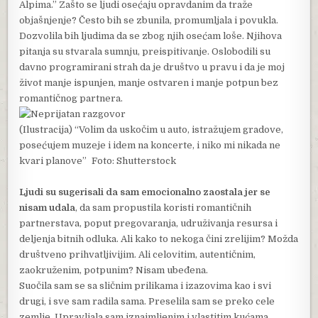
Alpima.” Zašto se ljudi osećaju opravdanim da traže
objašnjenje? Često bih se zbunila, promumljala i povukla.
Dozvolila bih ljudima da se zbog njih osećam loše. Njihova
pitanja su stvarala sumnju, preispitivanje. Oslobodili su
davno programirani strah da je društvo u pravu i da je moj
život manje ispunjen, manje ostvaren i manje potpun bez
romantičnog partnera.
(Ilustracija) “Volim da uskočim u auto, istražujem gradove,
posećujem muzeje i idem na koncerte, i niko mi nikada ne
kvari planove” Foto: Shutterstock
Ljudi su sugerisali da sam emocionalno zaostala jer se
nisam udala
, da sam propustila koristi romantičnih
partnerstava, poput pregovaranja, udruživanja resursa i
deljenja bitnih odluka. Ali kako to nekoga čini zrelijim? Možda
društveno prihvatljivijim. Ali celovitim, autentičnim,
zaokruženim, potpunim? Nisam ubeđena.
Suočila sam se sa sličnim prilikama i izazovima kao i svi
drugi, i sve sam radila sama. Preselila sam se preko cele
zemlje. Upravljala sam iznajmljenim i vlastitim kućama,