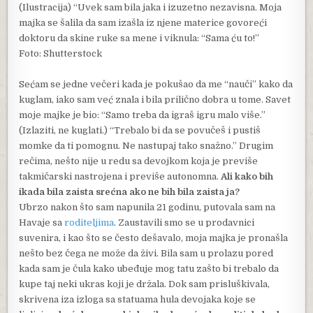
(Ilustracija) “Uvek sam bila jaka i izuzetno nezavisna. Moja
majka se šalila da sam izašla iz njene materice govoreći
doktoru da skine ruke sa mene i viknula: “Sama ću to!”
Foto: Shutterstock
Sećam se jedne večeri kada je pokušao da me “nauči” kako da
kuglam, iako sam već znala i bila prilično dobra u tome. Savet
moje majke je bio: “Samo treba da igraš igru malo više.”
(Izlaziti, ne kuglati.) “Trebalo bi da se povučeš i pustiš
momke da ti pomognu. Ne nastupaj tako snažno.” Drugim
rečima, nešto nije u redu sa devojkom koja je previše
takmičarski nastrojena i previše autonomna.
Ali kako bih
ikada bila zaista srećna ako ne bih bila zaista ja?
Ubrzo nakon što sam napunila 21 godinu, putovala sam na
Havaje sa
roditeljima
. Zaustavili smo se u prodavnici
suvenira, i kao što se često dešavalo, moja majka je pronašla
nešto bez čega ne može da živi. Bila sam u prolazu pored
kada sam je čula kako ubeđuje mog tatu zašto bi trebalo da
kupe taj neki ukras koji je držala. Dok sam prisluškivala,
skrivena iza izloga sa statuama hula devojaka koje se