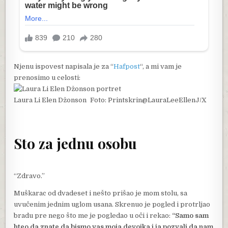
Njenu ispovest napisala je za “
Hafpost
“, a mi vam je
prenosimo u celosti:
Laura Li Elen Džonson Foto: Printskrin@LauraLeeEllenJ/X
Sto za jednu osobu
“Zdravo.”
Muškarac od dvadeset i nešto prišao je mom stolu, sa
uvučenim jednim uglom usana. Skrenuo je pogled i protrljao
bradu pre nego što me je pogledao u oči i rekao:
“Samo sam
hteo da znate da bismo vas moja devojka i ja pozvali da nam