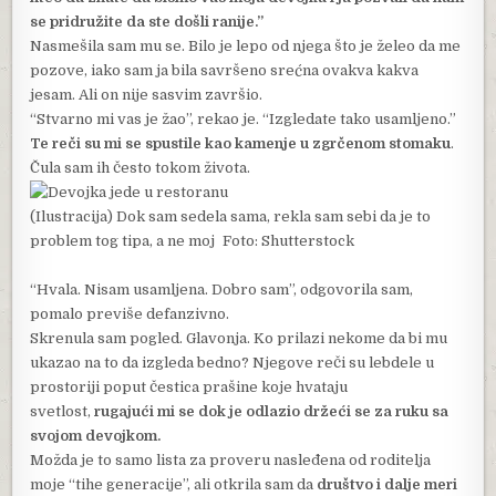
se pridružite da ste došli ranije.”
Nasmešila sam mu se. Bilo je lepo od njega što je želeo da me
pozove, iako sam ja bila savršeno srećna ovakva kakva
jesam. Ali on nije sasvim završio.
“Stvarno mi vas je žao”, rekao je. “Izgledate tako usamljeno.”
Te reči su mi se spustile kao kamenje u zgrčenom stomaku
.
Čula sam ih često tokom života.
(Ilustracija) Dok sam sedela sama, rekla sam sebi da je to
problem tog tipa, a ne moj Foto: Shutterstock
“Hvala. Nisam usamljena. Dobro sam”, odgovorila sam,
pomalo previše defanzivno.
Skrenula sam pogled. Glavonja. Ko prilazi nekome da bi mu
ukazao na to da izgleda bedno? Njegove reči su lebdele u
prostoriji poput čestica prašine koje hvataju
svetlost,
rugajući mi se dok je odlazio držeći se za ruku sa
svojom devojkom.
Možda je to samo lista za proveru nasleđena od roditelja
moje “tihe generacije”, ali otkrila sam da
društvo i dalje meri