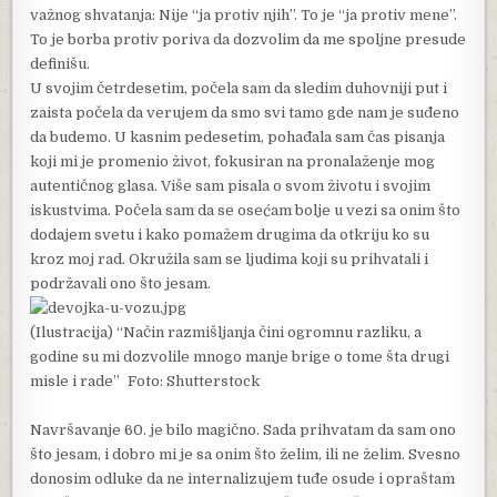
važnog shvatanja: Nije “ja protiv njih”. To je “ja protiv mene”.
To je borba protiv poriva da dozvolim da me spoljne presude
definišu.
U svojim četrdesetim, počela sam da sledim duhovniji put i
zaista počela da verujem da smo svi tamo gde nam je suđeno
da budemo. U kasnim pedesetim, pohađala sam čas pisanja
koji mi je promenio život, fokusiran na pronalaženje mog
autentičnog glasa. Više sam pisala o svom životu i svojim
iskustvima. Počela sam da se osećam bolje u vezi sa onim što
dodajem svetu i kako pomažem drugima da otkriju ko su
kroz moj rad. Okružila sam se ljudima koji su prihvatali i
podržavali ono što jesam.
(Ilustracija) “Način razmišljanja čini ogromnu razliku, a
godine su mi dozvolile mnogo manje brige o tome šta drugi
misle i rade” Foto: Shutterstock
Navršavanje 60. je bilo magično. Sada prihvatam da sam ono
što jesam, i dobro mi je sa onim što želim, ili ne želim. Svesno
donosim odluke da ne internalizujem tuđe osude i opraštam