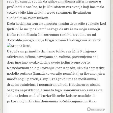
sebi što sam dozvolila da njihova mišljenja utiču na mene u
prošlosti. Konačno, to je lični sistem verovanja koji ima malo
veze sa bilo kim drugim, a sve sa samoprihvatanjem
suočenim sa svom bukom.
Kada hodam sa tom sigurnošću, tražim drugačije reakcije kod
ljudi i više ne “pozivam” nekoga da ukaže na moju samoću.
Način razmišljanja čini ogromnu razliku, a godine su mi
dozvolile mnogo manje brige o tome šta drugi misle i rade.
Usput sam primetila da nismo toliko različiti. Putujemo,
otkrivamo, učimo, razvijamo se, volimo, povezujemo se i
doprinosimo, svako dodaje svoje jedinstvene obrte.
Na nedavnom solo putovanju kroz Kanadu, uživala sam u dve
nedelje putinea (kanadske verzije pomfrita), grilovanog sira
umočenog u paradajz supu, razgovorima sa meštanima i
drugim putnicima, i posmatranju ljudi. Nijednom se nisam
osećala neprikladno. Umesto toga, samouvereno sam rekla:
“Sto za jednu osobu”, i prigrlila sebe koja se usuđuje da
prkosi mojim bivšim demonima i očekivanjima društva.