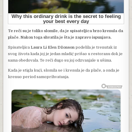
Te reči su je toliko slomile, da je spisateljica brzo krenula da
plače. Nakon toga shvatila je šta je zapravo ispunjava.
Spisateljica
Laura Li Elen Džonson
podelila je trenutak iz
svog života kada joj je jedan mladić prišao u restoranu dok je
sama obedovala. Te reči dugo su joj odzvanjale u ušima.
Kada je stigla kući, slomila se i krenula je da plače, a onda je
krenuo period samoprihvatanja.