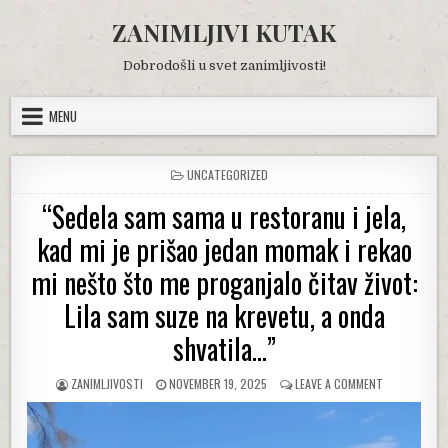
Skip
ZANIMLJIVI KUTAK
to
content
Dobrodošli u svet zanimljivosti!
MENU
POSTED
UNCATEGORIZED
IN
“Sedela sam sama u restoranu i jela,
kad mi je prišao jedan momak i rekao
mi nešto što me proganjalo čitav život:
Lila sam suze na krevetu, a onda
shvatila…”
AUTHOR:
PUBLISHED
ON
ZANIMLJIVOSTI
NOVEMBER 19, 2025
LEAVE A COMMENT
DATE:
“SEDELA
SAM
SAMA