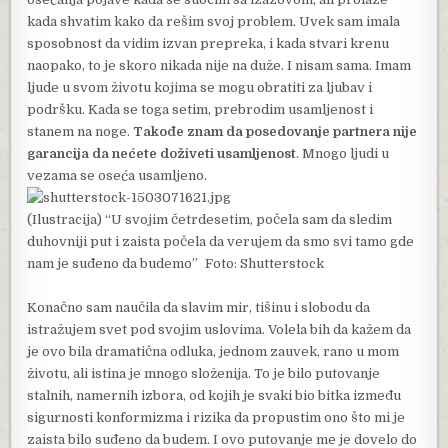
kada shvatim kako da rešim svoj problem. Uvek sam imala
sposobnost da vidim izvan prepreka, i kada stvari krenu
naopako, to je skoro nikada nije na duže. I nisam sama. Imam
ljude u svom životu kojima se mogu obratiti za ljubav i
podršku. Kada se toga setim, prebrodim usamljenost i
stanem na noge.
Takođe znam da posedovanje partnera nije
garancija da nećete doživeti usamljenost
. Mnogo ljudi u
vezama se oseća usamljeno.
(Ilustracija) “U svojim četrdesetim, počela sam da sledim
duhovniji put i zaista počela da verujem da smo svi tamo gde
nam je suđeno da budemo” Foto: Shutterstock
Konačno sam naučila da slavim mir, tišinu i slobodu da
istražujem svet pod svojim uslovima. Volela bih da kažem da
je ovo bila dramatična odluka, jednom zauvek, rano u mom
životu, ali istina je mnogo složenija. To je bilo putovanje
stalnih, namernih izbora, od kojih je svaki bio bitka između
sigurnosti konformizma i rizika da propustim ono što mi je
zaista bilo suđeno da budem. I ovo putovanje me je dovelo do