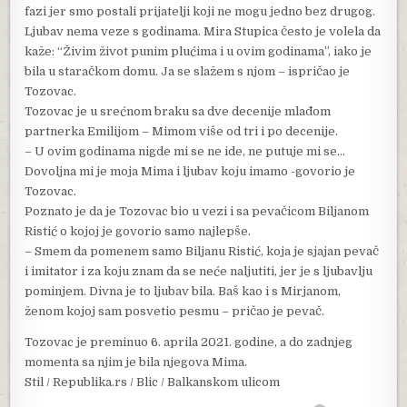
fazi jer smo postali prijatelji koji ne mogu jedno bez drugog.
Ljubav nema veze s godinama. Mira Stupica često je volela da
kaže: “Živim život punim plućima i u ovim godinama”, iako je
bila u staračkom domu. Ja se slažem s njom – ispričao je
Tozovac.
Tozovac je u srećnom braku sa dve decenije mlađom
partnerka Emilijom – Mimom više od tri i po decenije.
– U ovim godinama nigde mi se ne ide, ne putuje mi se…
Dovoljna mi je moja Mima i ljubav koju imamo -govorio je
Tozovac.
Poznato je da je Tozovac bio u vezi i sa pevačicom Biljanom
Ristić o kojoj je govorio samo najlepše.
– Smem da pomenem samo Biljanu Ristić, koja je sjajan pevač
i imitator i za koju znam da se neće naljutiti, jer je s ljubavlju
pominjem. Divna je to ljubav bila. Baš kao i s Mirjanom,
ženom kojoj sam posvetio pesmu – pričao je pevač.
Tozovac je preminuo 6. aprila 2021. godine, a do zadnjeg
momenta sa njim je bila njegova Mima.
Stil / Republika.rs / Blic / Balkanskom ulicom