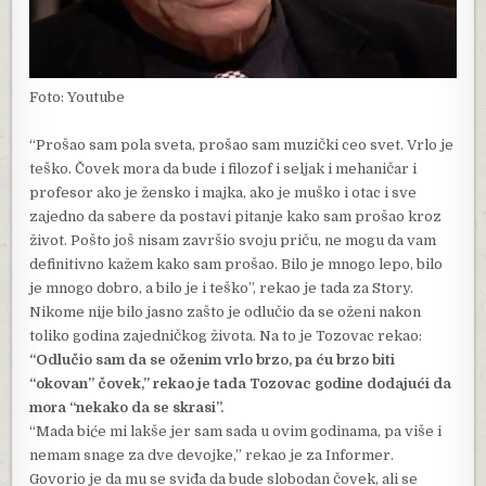
Foto: Youtube
“Prošao sam pola sveta, prošao sam muzički ceo svet. Vrlo je
teško. Čovek mora da bude i filozof i seljak i mehaničar i
profesor ako je žensko i majka, ako je muško i otac i sve
zajedno da sabere da postavi pitanje kako sam prošao kroz
život. Pošto još nisam završio svoju priču, ne mogu da vam
definitivno kažem kako sam prošao. Bilo je mnogo lepo, bilo
je mnogo dobro, a bilo je i teško”, rekao je tada za Story.
Nikome nije bilo jasno zašto je odlučio da se oženi nakon
toliko godina zajedničkog života. Na to je Tozovac rekao:
“Odlučio sam da se oženim vrlo brzo, pa ću brzo biti
“okovan” čovek,” rekao je tada Tozovac godine dodajući da
mora “nekako da se skrasi”.
“Mada biće mi lakše jer sam sada u ovim godinama, pa više i
nemam snage za dve devojke,” rekao je za Informer.
Govorio je da mu se sviđa da bude slobodan čovek, ali se