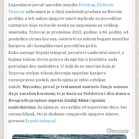
Legendarni pevač narodne muzike
Predrag Živković
Tozovac
sahranjen je u Aleji zaslužnih građana na Novom
groblju, a tek nakon njegove smrti isplivale su porodične
razmirice koje su bacile senku na uspomenu na velikog
umetnika. Tozovac je preminuo 2021. godine, u 84. godini, od
posledica virusa korona, ostavivši za sobom bogatu muzičku
karijeru, ali i komplikovanu porodičnu priču.
Kako saznaje Srpski telegraf, pevačevi vanbračni sinovi, s
kojima tokom života gotovo da nije bio u kontaktu, sada
potražuju deo nasledstva. U želji da se imovina koju je
Tozovac stekao tokom decenija uspešne karijere
ravnopravno podeli, među njima je izbio ozbiljan
sukob.
Navodno, pevač je testament sastavio čim je saznao
da je zaražen koronom, te je kuću na Voždovcu i dva stana u
Beogradu prepisao supruzi Emiliji Mimi i njenim
naslednicima
. Sa njima je, za razliku od sopstvene dece, bio
veoma blizak, što je dodatno razgnevilo njegove sinove,
prenosi
Srpski telegraf
.