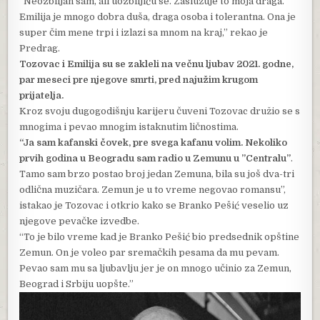
“Neozbiljan sam, ali uozbiljiću se. Zaslužuje to moja draga.
Emilija je mnogo dobra duša, draga osoba i tolerantna. Ona je
super čim mene trpi i izlazi sa mnom na kraj,” rekao je
Predrag.
Tozovac i Emilija su se zakleli na večnu ljubav 2021. godne,
par meseci pre njegove smrti, pred najužim krugom
prijatelja.
Kroz svoju dugogodišnju karijeru čuveni Tozovac družio se s
mnogima i pevao mnogim istaknutim ličnostima.
“Ja sam kafanski čovek, pre svega kafanu volim. Nekoliko
prvih godina u Beogradu sam radio u Zemunu u ”Centralu”
.
Tamo sam brzo postao broj jedan Zemuna, bila su još dva-tri
odlična muzičara. Zemun je u to vreme negovao romansu”,
istakao je Tozovac i otkrio kako se Branko Pešić veselio uz
njegove pevačke izvedbe.
“To je bilo vreme kad je Branko Pešić bio predsednik opštine
Zemun. On je voleo par sremačkih pesama da mu pevam.
Pevao sam mu sa ljubavlju jer je on mnogo učinio za Zemun,
Beograd i Srbiju uopšte.”