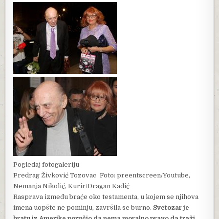
Pogledaj fotogaleriju
Predrag Živković Tozovac
Foto: preentscreen/Youtube,
Nemanja Nikolić, Kurir/Dragan Kadić
Rasprava između braće oko testamenta, u kojem se njihova
imena uopšte ne pominju, završila se burno.
Svetozar je
bratu iz Amerike poručio da nema moralno pravo da traži