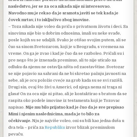
nasledstvo, jer se za oca nikada nije ni interesovao.
Navodno mu je rekao da je sramota javiti se tek kada je
čovek mrtav, i to isključivo zbog imovine.
– Toza nikada nije voleo da priča o privatnom životu i deci. Sa
sinovima nije bio u dobrim odnosima, imali su neke svađe,
posle kojih su se udaljili. Svako je otišao svojim putem, ali se
čuo sa sinom Svetozarom, koji je u Beogradu, s vremena na
vreme. On ga je zvao i kad je čuo da se razboleo. Pričali su i
pre nego što je iznenada preminuo, ali to nije uticalo na
odluku da njemu ne ostavlja ništa od zaostavštine. Svetozar
se nije pojavio na sahrani da ne bi skretao pažnju javnosti na
sebe, ali je ocu položio cveće na grob kada su se svi razišli.
Drugi sin, ovaj što živi u Americi, od njega nema ni traga ni
glasa! On za oca nije ni pitao, ali je kontaktirao s bratom da se
raspita oko podele imovine iz testamenta koji je Tozovac
napisao.
Nije mu bilo prijatno kad je čuo da je sve prepisao
Mimi i njenim naslednicima, mada je to bilo za
očekivanje.
Nju je najviše voleo, oni su bili kao jedna duša u
dva tela – priča za
Republiku
izvor blizak preminulom
pevaču.