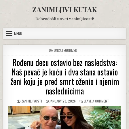
Skip
ZANIMLJIVI KUTAK
to
content
Dobrodošli u svet zanimljivosti!
MENU
POSTED
UNCATEGORIZED
IN
Rođenu decu ostavio bez nasledstva:
Naš pevač je kuću i dva stana ostavio
ženi koju je pred smrt oženio i njenim
naslednicima
AUTHOR:
PUBLISHED
ON
ZANIMLJIVOSTI
JANUARY 23, 2026
LEAVE A COMMENT
DATE:
ROĐENU
DECU
OSTAVIO
BEZ
NASLEDSTVA: