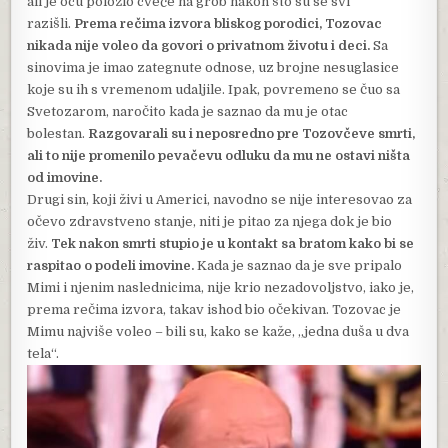
ali je ocu položio cveće na grob nakon što su se svi
razišli.
Prema rečima izvora bliskog porodici, Tozovac
nikada nije voleo da govori o privatnom životu i deci.
Sa
sinovima je imao zategnute odnose, uz brojne nesuglasice
koje su ih s vremenom udaljile. Ipak, povremeno se čuo sa
Svetozarom, naročito kada je saznao da mu je otac
bolestan.
Razgovarali su i neposredno pre Tozovčeve smrti,
ali to nije promenilo pevačevu odluku da mu ne ostavi ništa
od imovine.
Drugi sin, koji živi u Americi, navodno se nije interesovao za
očevo zdravstveno stanje, niti je pitao za njega dok je bio
živ.
Tek nakon smrti stupio je u kontakt sa bratom kako bi se
raspitao o podeli imovine.
Kada je saznao da je sve pripalo
Mimi i njenim naslednicima, nije krio nezadovoljstvo, iako je,
prema rečima izvora, takav ishod bio očekivan. Tozovac je
Mimu najviše voleo – bili su, kako se kaže, „jedna duša u dva
tela“.