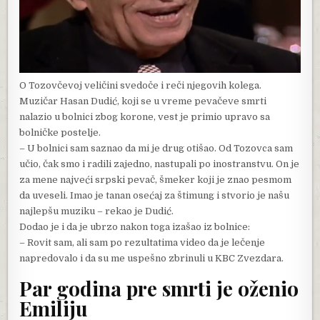
O Tozovčevoj veličini svedoče i reči njegovih kolega.
Muzičar Hasan Dudić, koji se u vreme pevačeve smrti
nalazio u bolnici zbog korone, vest je primio upravo sa
bolničke postelje.
– U bolnici sam saznao da mi je drug otišao. Od Tozovca sam
učio, čak smo i radili zajedno, nastupali po inostranstvu. On je
za mene najveći srpski pevač, šmeker koji je znao pesmom
da uveseli. Imao je tanan osećaj za štimung i stvorio je našu
najlepšu muziku – rekao je Dudić.
Dodao je i da je ubrzo nakon toga izašao iz bolnice:
– Rovit sam, ali sam po rezultatima video da je lečenje
napredovalo i da su me uspešno zbrinuli u KBC Zvezdara.
Par godina pre smrti je oženio
Emiliju