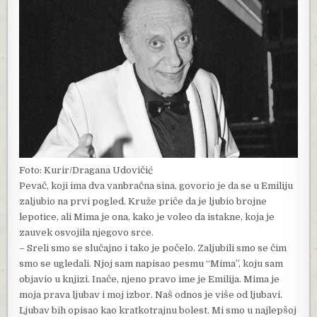
Foto: Kurir/Dragana Udovičić
Pevač, koji ima dva vanbračna sina, govorio je da se u Emiliju
zaljubio na prvi pogled. Kruže priče da je ljubio brojne
lepotice, ali Mima je ona, kako je voleo da istakne, koja je
zauvek osvojila njegovo srce.
– Sreli smo se slučajno i tako je počelo. Zaljubili smo se čim
smo se ugledali. Njoj sam napisao pesmu “Mima”, koju sam
objavio u knjizi. Inače, njeno pravo ime je Emilija. Mima je
moja prava ljubav i moj izbor. Naš odnos je više od ljubavi.
Ljubav bih opisao kao kratkotrajnu bolest. Mi smo u najlepšoj