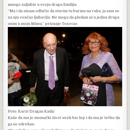
mnogo zaljubio u svoju dragu Emiliju.
“Ma i da nisam odlučio da stavim tu burmu na ruku, ja sam se
za nju venčao ljubavlju. Ne mogu da gledam ni u jednu drugu
osim u moju Mimu,” priznaje Tozovac.
Foto: Kurir/Dragan Kadić
Kaže da mu je momački život uvek bio lep i da mu je teško da
ga se odrekne.