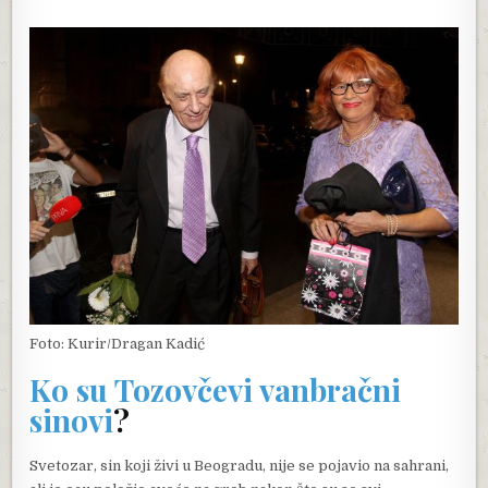
Foto: Kurir/Dragan Kadić
Ko su Tozovčevi vanbračni
sinovi
?
Svetozar, sin koji živi u Beogradu, nije se pojavio na sahrani,