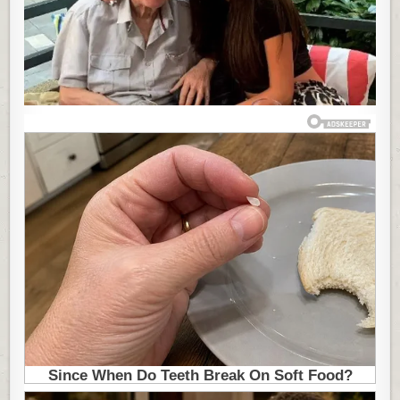
NAŠ
PEVAČ
JE
KUĆU
I
DVA
STANA
OSTAVIO
ŽENI
KOJU
JE
PRED
SMRT
OŽENIO
I
NJENIM
NASLEDNICIM