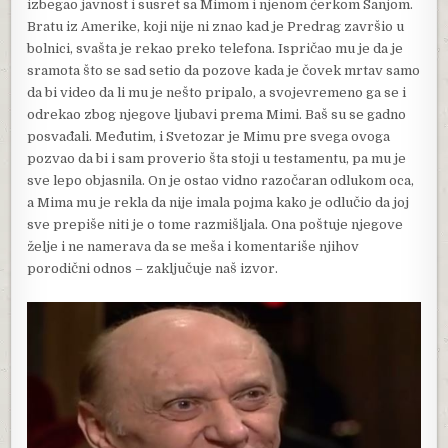
izbegao javnost i susret sa Mimom i njenom ćerkom Sanjom.
Bratu iz Amerike, koji nije ni znao kad je Predrag završio u
bolnici, svašta je rekao preko telefona. Ispričao mu je da je
sramota što se sad setio da pozove kada je čovek mrtav samo
da bi video da li mu je nešto pripalo, a svojevremeno ga se i
odrekao zbog njegove ljubavi prema Mimi. Baš su se gadno
posvađali. Međutim, i Svetozar je Mimu pre svega ovoga
pozvao da bi i sam proverio šta stoji u testamentu, pa mu je
sve lepo objasnila. On je ostao vidno razočaran odlukom oca,
a Mima mu je rekla da nije imala pojma kako je odlučio da joj
sve prepiše niti je o tome razmišljala. Ona poštuje njegove
želje i ne namerava da se meša i komentariše njihov
porodični odnos – zaključuje naš izvor.