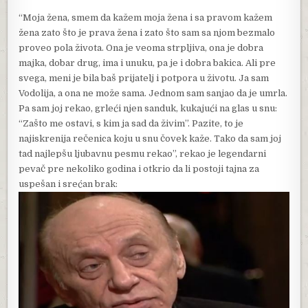
“Moja žena, smem da kažem moja žena i sa pravom kažem
žena zato što je prava žena i zato što sam sa njom bezmalo
proveo pola života. Ona je veoma strpljiva, ona je dobra
majka, dobar drug, ima i unuku, pa je i dobra bakica. Ali pre
svega, meni je bila baš prijatelj i potpora u životu. Ja sam
Vodolija, a ona ne može sama. Jednom sam sanjao da je umrla.
Pa sam joj rekao, grleći njen sanduk, kukajući na glas u snu:
“Zašto me ostavi, s kim ja sad da živim”. Pazite, to je
najiskrenija rečenica koju u snu čovek kaže. Tako da sam joj
tad najlepšu ljubavnu pesmu rekao”, rekao je legendarni
pevač pre nekoliko godina i otkrio da li postoji tajna za
uspešan i srećan brak: