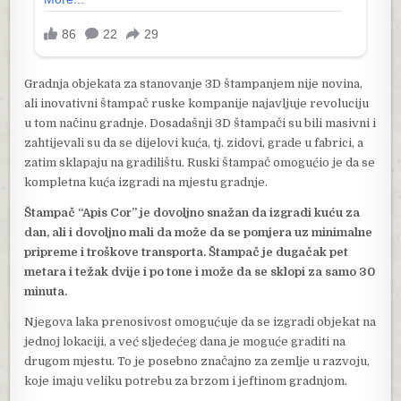
Gradnja objekata za stanovanje 3D štampanjem nije novina,
ali inovativni štampač ruske kompanije najavljuje revoluciju
u tom načinu gradnje. Dosadašnji 3D štampači su bili masivni i
zahtijevali su da se dijelovi kuća, tj. zidovi, grade u fabrici, a
zatim sklapaju na gradilištu. Ruski štampač omogućio je da se
kompletna kuća izgradi na mjestu gradnje.
Štampač “Apis Cor” je dovoljno snažan da izgradi kuću za
dan, ali i dovoljno mali da može da se pomjera uz minimalne
pripreme i troškove transporta. Štampač je dugačak pet
metara i težak dvije i po tone i može da se sklopi za samo 30
minuta.
Njegova laka prenosivost omogućuje da se izgradi objekat na
jednoj lokaciji, a već sljedećeg dana je moguće graditi na
drugom mjestu. To je posebno značajno za zemlje u razvoju,
koje imaju veliku potrebu za brzom i jeftinom gradnjom.