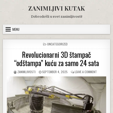
Skip
ZANIMLJIVI KUTAK
to
content
Dobrodošli u svet zanimljivosti!
MENU
POSTED
UNCATEGORIZED
IN
Revolucionarni 3D štampač
“odštampa” kuću za samo 24 sata
AUTHOR:
PUBLISHED
ON
ZANIMLJIVOSTI
SEPTEMBER 4, 2025
LEAVE A COMMENT
DATE:
REVOLUCION
3D
ŠTAMPAČ
“ODŠTAMPA”
KUĆU
ZA
SAMO
24
SATA