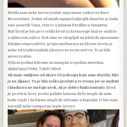
Stekla sam neke neverovatne uspomene radeći za Bare
Necessities. Jedan od mojih najupečatljivijih dana bio je kada
smo posetili Tanu, ostrvo u južnom Pacifiku u Vanuatuu.
Naš brod je bio prvi veliki brod za krstarenje koji se usidrio
u njihovom zalivu. Dok smo se okupljali na plaži da upoznamo
lokalno stanovništvo, grupa muškaraca sa lišćem izvela je
neke od tradicionalnih plesova na svom ostrvu. To je bilo
neverovatno.
Tokom godina bili smo na mnogim tropskim mestima,
uključujući Fidži, Tahiti i Med.
Ali moje omiljeno od skoro 50 jedrenja koje sam obavila, bilo
je na Aljasci. To je bilo teško prodati u to vreme jer se nudisti
i hladnoća ne mešaju uvek, ali je dobro funkcionisalo.
Brod
je proširio krov preko palube bazena da bi moglo da nam
bude toplo i da bismo mogli da uživamo u kupanju. U luci smo
istražili neke sumporne tople izvore.