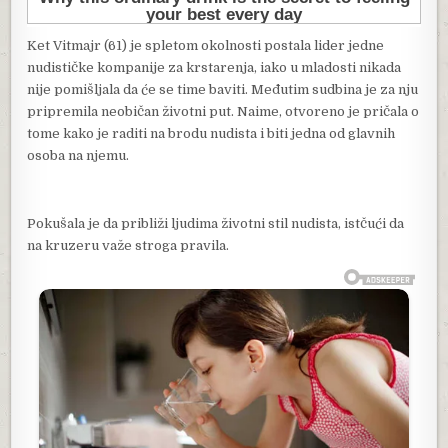
Ket Vitmajr (61) je spletom okolnosti postala lider jedne
nudističke kompanije za krstarenja, iako u mladosti nikada
nije pomišljala da će se time baviti. Međutim sudbina je za nju
pripremila neobičan životni put. Naime, otvoreno je pričala o
tome kako je raditi na brodu nudista i biti jedna od glavnih
osoba na njemu.
Pokušala je da približi ljudima životni stil nudista, istčući da
na kruzeru važe stroga pravila.