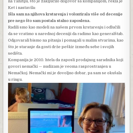
na Tahitiju, što je zaključilo dogovor sa kompanijom, rekla je
Ket i nastavila:
Išla sam na njihova krstarenja i volontirala više od decenije
pre nego što sam postala stalno zaposlena.
Radili smo kao modeli na našem prvom krstarenju i odlučili
da se vratimo u narednoj deceniji da radimo kao generalštab.
Odgovarali bismo na pitanja i pomagali u malim stvarima, kao
što je staranje da gosti drže peškir između sebe i svojih
sedišta.
Kompanija je 2010. htela da zaposli prodajnog saradnika koji
govori nemački — nudizam je veoma rasprostranjen u
Nemačkoj. Nemački mi je dovoljno dobar, pa sam se okušala
u ringu.