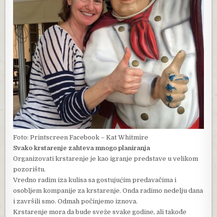
Foto: Printscreen Facebook – Kat Whitmire
Svako krstarenje zahteva mnogo planiranja
Organizovati krstarenje je kao igranje predstave u velikom
pozorištu.
Vredno radim iza kulisa sa gostujućim predavačima i
osobljem kompanije za krstarenje. Onda radimo nedelju dana
i završili smo. Odmah počinjemo iznova.
Krstarenje mora da bude sveže svake godine, ali takođe