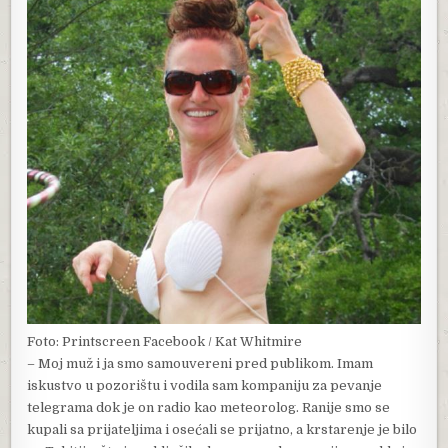
Foto: Printscreen Facebook / Kat Whitmire
– Moj muž i ja smo samouvereni pred publikom. Imam
iskustvo u pozorištu i vodila sam kompaniju za pevanje
telegrama dok je on radio kao meteorolog. Ranije smo se
kupali sa prijateljima i osećali se prijatno, a krstarenje je bilo