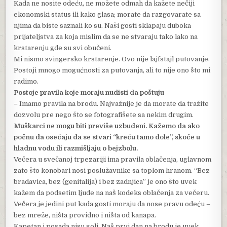
Kada ne nosite odeću, ne možete odmah da kažete nečiji
ekonomski status ili kako glasa; morate da razgovarate sa
njima da biste saznali ko su. Naši gosti sklapaju duboka
prijateljstva za koja mislim da se ne stvaraju tako lako na
krstarenju gde su svi obučeni.
Mi nismo svingersko krstarenje. Ovo nije lajfstajl putovanje.
Postoji mnogo mogućnosti za putovanja, ali to nije ono što mi
radimo.
Postoje pravila koje moraju nudisti da poštuju
– Imamo pravila na brodu. Najvažnije je da morate da tražite
dozvolu pre nego što se fotografišete sa nekim drugim.
Muškarci ne mogu biti previše uzbuđeni. Kažemo da ako
počnu da osećaju da se stvari “kreću tamo dole”, skoče u
hladnu vodu ili razmišljaju o bejzbolu.
Večera u svečanoj trpezariji ima pravila oblačenja, uglavnom
zato što konobari nosi poslužavnike sa toplom hranom. “Bez
bradavica, bez (genitalija) i bez zadnjica” je ono što uvek
kažem da podsetim ljude na naš kodeks oblačenja za večeru.
Večera je jedini put kada gosti moraju da nose pravu odeću –
bez mreže, ništa providno i ništa od kanapa.
Kapetan i posada nisu goli. Naš prvi dan na brodu je uvek