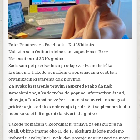
Foto: Printscreen Facebook – Kat Whitmire
Nalazim se u Ostinu i stalno sam zaposlena u Bare
Necessities od 2010. godine.
Sada sam potpredsednica prodaje za dva nudistička
krstarenja. Takođe pomažem u popunjavanju osoblja i
organizaciji krstarenja dok plovimo.
Za svako krstarenje pravim rasporede tako da naši
zaposleni znaju kada treba da popune informativni štand,
obavljaju “dužnost na večeri” kako bi se uverili da se gosti
pridržavaju kodeksa oblačenja i pridružili se plesnom klubu
noću kako bi bili sigurni da stvari idu glatko.
Takođe pomažem u koordinaciji prijava za ekskurzije na
obali. Obično imamo oko 10 do 15 ekskurzija koje možemo
izabrati u svakoj luci. Svaki dan postoje novi izazovi na moru,