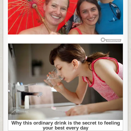
OVO
JE
ISTINA
O
SVINGERAJU
KOJI
SE
DEŠAVA:
EVO
ŠTA
RADIMO
S
MOMCIMA
KAD
SE
PREVIŠE
UZBUDE