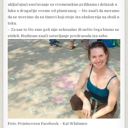
uključujući suočavanje sa vremenskim prilikama i dolazak u
luku u drugačije vreme od planiranog — što znači da moramo
da se uverimo da su timovi koji stoje iza ekskurzija na obali u
toku.
– Za nas to što smo goli nije seksualno ili nešto čega bismo se
stideli. Nudizam znači ostavljanje predrasuda iza sebe.
Foto: Printscreen Facebook – Kat Whitmire