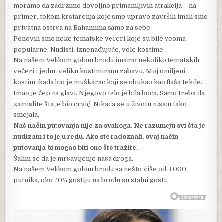
moramo da zadržimo dovoljno primamljivih atrakcija – na
primer, tokom krstarenja koje smo upravo završili imali smo
privatna ostrva na Bahamima samo za sebe.
Ponovili smo neke tematske večeri koje su bile veoma
popularne. Nudisti, iznenađujuće, vole kostime.
Na našem Velikom golom brodu imamo nekoliko tematskih
večeri i jednu veliku kostimiranu zabavu. Moj omiljeni
kostim ikada bio je muškarac koji se obukao kao flaša tekile.
Imao je čep na glavi. Njegovo telo je bila boca. Samo treba da
zamislite šta je bio crvić. Nikada se u životu nisam tako
smejala.
Naš način putovanja nije za svakoga. Ne razumeju svi šta je
nudizam i to je u redu. Ako ste radoznali, ovaj način
putovanja bi mogao biti ono što tražite.
Šalim se da je mršavljenje naša droga.
Na našem Velikom golom brodu sa nešto više od 3.000
putnika, oko 70% gostiju na brodu su stalni gosti.