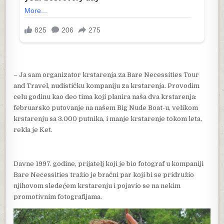
– Ja sam organizator krstarenja za Bare Necessities Tour
and Travel, nudističku kompaniju za krstarenja. Provodim
celu godinu kao deo tima koji planira naša dva krstarenja:
februarsko putovanje na našem Big Nude Boat-u, velikom
krstarenju sa 3.000 putnika, i manje krstarenje tokom leta,
rekla je Ket.
Davne 1997. godine, prijatelj koji je bio fotograf u kompaniji
Bare Necessities tražio je bračni par koji bi se pridružio
njihovom sledećem krstarenju i pojavio se na nekim
promotivnim fotografijama.