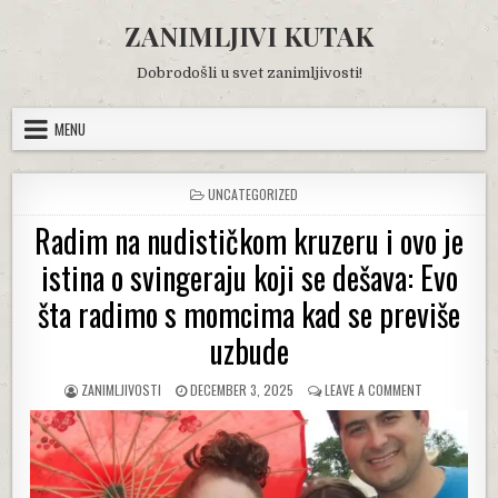
Skip
ZANIMLJIVI KUTAK
to
content
Dobrodošli u svet zanimljivosti!
MENU
POSTED
UNCATEGORIZED
IN
Radim na nudističkom kruzeru i ovo je
istina o svingeraju koji se dešava: Evo
šta radimo s momcima kad se previše
uzbude
AUTHOR:
PUBLISHED
ON
ZANIMLJIVOSTI
DECEMBER 3, 2025
LEAVE A COMMENT
DATE:
RADIM
NA
NUDISTIČKOM
KRUZERU
I