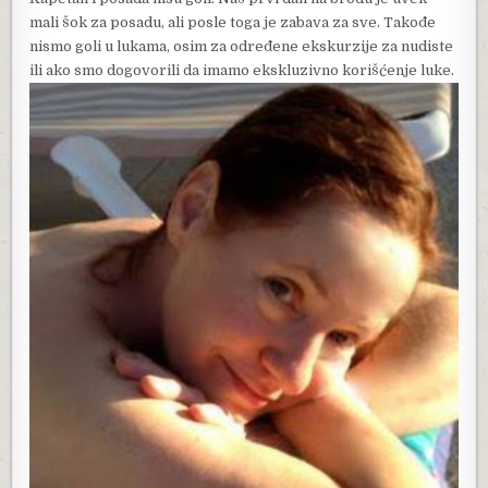
mali šok za posadu, ali posle toga je zabava za sve. Takođe
nismo goli u lukama, osim za određene ekskurzije za nudiste
ili ako smo dogovorili da imamo ekskluzivno korišćenje luke.