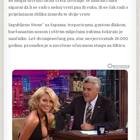
se mogla utvrditi tačna vrsta životinje, te naučnici nisu
sigurni da li se radi o nekoj vrsti psa ili vuku, ili se čak radi o
prijelaznom obliku između te dvije vrste
Izgubljeno štene” sa šapama, trepavicama, gustom dlakom,
baršunastim nosom i oštrim mliječnim zubima šokiralo je
naučnike. Leš dvomjesečnog psa, star nevjerovatnih 18.000
godina, pronađen je u savršeno očuvanom stanju na Sibiru.