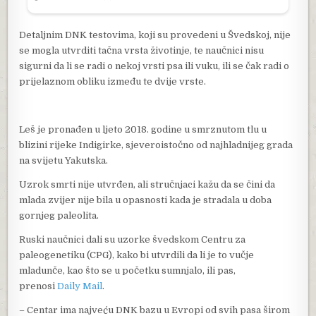
Detaljnim DNK testovima, koji su provedeni u Švedskoj, nije
se mogla utvrditi tačna vrsta životinje, te naučnici nisu
sigurni da li se radi o nekoj vrsti psa ili vuku, ili se čak radi o
prijelaznom obliku između te dvije vrste.
Leš je pronađen u ljeto 2018. godine u smrznutom tlu u
blizini rijeke Indigirke, sjeveroistočno od najhladnijeg grada
na svijetu Yakutska.
Uzrok smrti nije utvrđen, ali stručnjaci kažu da se čini da
mlada zvijer nije bila u opasnosti kada je stradala u doba
gornjeg paleolita.
Ruski naučnici dali su uzorke švedskom Centru za
paleogenetiku (CPG), kako bi utvrdili da li je to vučje
mladunče, kao što se u početku sumnjalo, ili pas,
prenosi
Daily Mail
.
– Centar ima najveću DNK bazu u Evropi od svih pasa širom