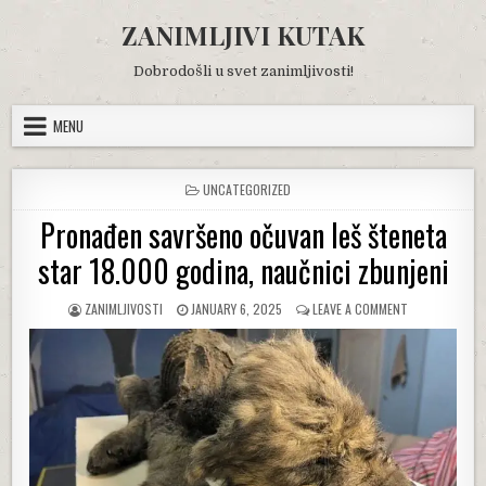
Skip
ZANIMLJIVI KUTAK
to
content
Dobrodošli u svet zanimljivosti!
MENU
POSTED
UNCATEGORIZED
IN
Pronađen savršeno očuvan leš šteneta
star 18.000 godina, naučnici zbunjeni
AUTHOR:
PUBLISHED
ON
ZANIMLJIVOSTI
JANUARY 6, 2025
LEAVE A COMMENT
DATE:
PRONAĐEN
SAVRŠENO
OČUVAN
LEŠ
ŠTENETA
STAR
18.000
GODINA,
NAUČNICI