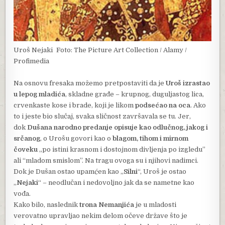
Uroš Nejaki
Foto: The Picture Art Collection / Alamy /
Profimedia
Na osnovu fresaka možemo pretpostaviti da je
Uroš izrastao
u lepog mladića
, skladne građe – krupnog, duguljastog lica,
crvenkaste kose i brade, koji je likom
podsećao na oca
. Ako
to i jeste bio slučaj, svaka sličnost završavala se tu. Jer,
dok
Dušana narodno predanje opisuje kao odlučnog, jakog i
srčanog
, o Urošu govori kao o
blagom, tihom i mirnom
čoveku
„po istini krasnom i dostojnom divljenja po izgledu”
ali “mladom smislom”. Na tragu ovoga su i njihovi nadimci.
Dok je Dušan ostao upamćen kao „
Silni
“, Uroš je ostao
„
Nejaki
“ – neodlučan i nedovoljno jak da se nametne kao
vođa.
Kako bilo, naslednik
trona Nemanjića
je u mladosti
verovatno upravljao nekim delom očeve države što je