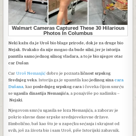
Neki kažu da je Uroš bio blage prirode, dok je za druge bio
Nejak. Svakako da nije mogao da bude silni, jer je istorija
pamtila samo jednog silnog vladara, a to je bio njegov otac
car Dušan
Car
Uroš Nemanjić
dobro je poznata
ličnost srpskog
Srednjeg veka
. Istorija ga je upamtila kao
jedinog sina
cara
Dušana
, kao
poslednjeg srpskog cara
i čoveka čijom smrću
se
ugasila dinastija Nemanjića
, a ponajviše po nadimku –
Nejaki
.
Njegovom smrću ugasila se loza Nemanjića, a zaborav je
pokrio slavne dane srpske srednjovekovne države.
Simbolično, baš kao što je u zapećku sećanja i skrajnut od
svih, još za života bio i sam Uroš, piše Istorijski zabavnik.