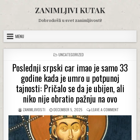
Skip
ZANIMLJIVI KUTAK
to
content
Dobrodošli u svet zanimljivosti!
MENU
POSTED
UNCATEGORIZED
IN
Poslednji srpski car imao je samo 33
godine kada je umro u potpunoj
tajnosti: Pričalo se da je ubijen, ali
niko nije obratio pažnju na ovo
AUTHOR:
PUBLISHED
ON
ZANIMLJIVOSTI
DECEMBER 5, 2025
LEAVE A COMMENT
DATE:
POSLEDNJI
SRPSKI
CAR
IMAO
JE