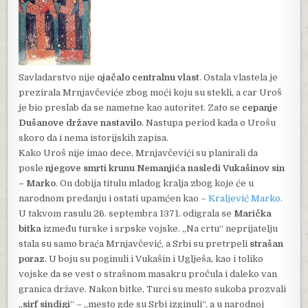
Savladarstvo nije
ojačalo centralnu vlast
. Ostala vlastela je
prezirala Mrnjavčeviće zbog moći koju su stekli, a car Uroš
je bio preslab da se nametne kao autoritet. Zato se
cepanje
Dušanove države nastavilo
. Nastupa period kada o Urošu
skoro da i nema istorijskih zapisa.
Kako Uroš nije imao dece, Mrnjavčevići su planirali da
posle
njegove smrti krunu Nemanjića nasledi Vukašinov sin
– Marko
. On dobija titulu mladog kralja zbog koje će u
narodnom predanju i ostati upamćen kao –
Kraljević Marko.
U takvom rasulu 26. septembra 1371. odigrala se
Marička
bitka
između turske i srpske vojske. „Na crtu“ neprijatelju
stala su samo braća Mrnjavčević, a Srbi su pretrpeli
strašan
poraz
. U boju su poginuli i Vukašin i Uglješa, kao i toliko
vojske da se vest o strašnom masakru pročula i daleko van
granica države. Nakon bitke, Turci su mesto sukoba prozvali
„
sirf sindigi
“ – „mesto gde su Srbi izginuli“, a u narodnoj