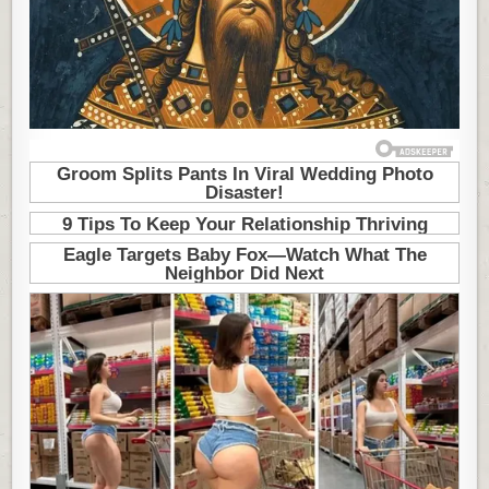
SAMO
33
GODINE
KADA
JE
UMRO
U
POTPUNOJ
TAJNOSTI:
PRIČALO
SE
DA
JE
UBIJEN,
ALI
NIKO
NIJE
OBRATIO
PAŽNJU
NA
OVO