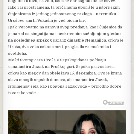
dogodilo u
lovu
, na vodi, kada se
car sagnuo da se osveži
.
Iako rasprostranjena, ta priča nema uporište u istorijskim
činjenicama iz jednog jednostavnog razloga –
u trenutku
Uroševe smrti, Vukašin je već bio mrtav.
Ipak, verovatno na osnovu ovog predanja, kao i činjenice da
je
narod sa simpatijama i neskrivenim sažaljenjem gledao
na poslednjeg srpskog cara iz dinastije Nemanjića
, crkva je
Uroša, dva veka nakon smrti, proglasila za mučenika i
svetitelja.
Mošti Svetog cara Uroša V Srpskog danas počivaju
u
manastiru Jazak na Fruškoj gori
. Srpska pravoslavna
crkva kao njegov dan obeležava
15. decembra.
Ovo je krsna
slava mnogih srpskih domova, ali i
manastira Jazak
,
istoimenog sela, kao i pogona Jazak vode – prirodno dobre
izvorske vode.