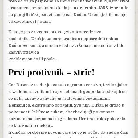
trebalo da ga pripremi za samostalnu vladavinu. Njegov život
dramatično se promenio kada je, u
decembru 1355. iznenada
i u punoj fizičkoj snazi, umro car Dušan
. Urošu je bilo manje
od devetnaest godina.
Kako je još za vreme očevog života određen za
naslednika,
Uroš je za cara krunisan neposredno nakon
Dušanove smrti
, a smena vlasti izvršena je mirno i bez bilo
kakvih trzavica.
Problemi su došli posle…
Prvi protivnik – stric!
Car Dušan iza sebe je ostavio
ogromno carstvo
, teritorijalno
razuđeno, sa velikim brojem oblasnih gospodara od kojih su
se neki, upravo zahvaljujući ratovima i
osvajanjima
Nemanjića
, ekstremno obogatili. Sve njih, Dušan je držao u
pokornosti čeličnom rukom, obezbeđujući pokornost
naizmenično kaznama i nagradama.
Uroševa ruka pokazala
se kao znatno mekša
…
Ironično, probleme novom caru prvo je počeo da zadaje član