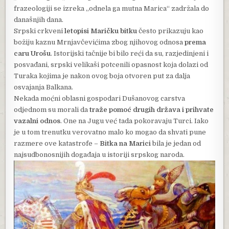
frazeologiji se izreka „odnela ga mutna Marica“ zadržala do
današnjih dana.
Srpski crkveni
letopisi Maričku bitku
često prikazuju kao
božiju kaznu Mrnjavčevićima zbog njihovog odnosa
prema
caru Urošu
. Istorijski tačnije bi bilo reći da su, razjedinjeni i
posvađani, srpski velikaši potcenili opasnost koja dolazi od
Turaka kojima je nakon ovog boja otvoren put za dalja
osvajanja Balkana.
Nekada moćni oblasni gospodari Dušanovog carstva
odjednom su morali da
traže pomoć drugih država i prihvate
vazalni odnos
. One na Jugu već tada pokoravaju Turci. Iako
je u tom trenutku verovatno malo ko mogao da shvati pune
razmere ove katastrofe –
Bitka na Marici
bila je jedan od
najsudbonosnijih događaja u istoriji srpskog naroda.