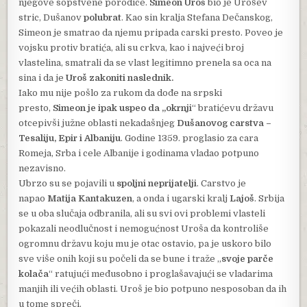
njegove sopstvene porodice.
Simeon Uroš
bio je Urošev
stric, Dušanov
polubrat
. Kao sin kralja Stefana Dečanskog,
Simeon je smatrao da njemu pripada carski presto. Poveo je
vojsku protiv bratića, ali su crkva, kao i najveći broj
vlastelina, smatrali da se vlast legitimno prenela sa oca na
sina i da je
Uroš zakoniti naslednik.
Iako mu nije pošlo za rukom da dođe na srpski
presto,
Simeon je ipak uspeo da „okrnji
“ bratićevu državu
otcepivši južne oblasti nekadašnjeg
Dušanovog carstva –
Tesaliju, Epir i Albaniju
. Godine 1359. proglasio za cara
Romeja, Srba i cele Albanije i godinama vladao potpuno
nezavisno.
Ubrzo su se pojavili u
spoljni neprijatelji
. Carstvo je
napao
Matija Kantakuzen
, a onda i ugarski kralj
Lajoš
. Srbija
se u oba slučaja odbranila, ali su svi ovi problemi vlasteli
pokazali neodlučnost i nemogućnost Uroša da kontroliše
ogromnu državu koju mu je otac ostavio, pa je uskoro bilo
sve više onih koji su počeli da se bune i traže „
svoje parče
kolača
“ ratujući međusobno i proglašavajući se vladarima
manjih ili većih oblasti. Uroš je bio potpuno nesposoban da ih
u tome spreči.