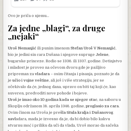
Ovo je priča o njemu…
Za jedne „blagi“, za druge
„nejaki“
Uroš Nemanjić
ili punim imenom
Stefan Uroš V Nemanjić
,
bio je jedini sin cara Dušana i njegove supruge
Jelene
,
bugarske princeze. Rodio se 1336. ili 1337. godine. Detinjstvo
i mladost je proveo na očevom dvoru gde je pažljivo
pripreman za
vladara
– osim čitanja i pisanja, poznato je da
je
učio i vojne veštine
, ali još i više strategiju, jer se
očekivalo da će, jednog dana, upravo on biti taj koji će, kao
suveren, predvoditi nove pohode i bojeve.
Uroš je imao oko 10 godina kada se njegov otac
, na saboru u
Skoplju održanom 16. aprila 1346. godine,
proglasio za cara
.
Ovim činom na Uroša je pre
šla titula kralja i Dušanovog
savl
adara, mada je izvesno da je, da bi dobio bilo kakvu
stvarnu moć i priliku da uči da vlada, Uroš morao da sačeka