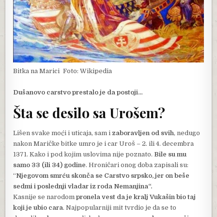
Bitka na Marici
Foto: Wikipedia
Dušanovo carstvo prestalo je da postoji…
Šta se desilo sa Urošem?
Lišen svake moći i uticaja, sam i
zaboravljen od svih
, nedugo
nakon Maričke bitke umro je i car Uroš – 2. ili 4. decembra
1371. Kako i pod kojim uslovima nije poznato.
Bile su mu
samo 33 (ili 34) godine
. Hroničari onog doba zapisali su:
“
Njegovom smrću skonča se Carstvo srpsko, jer on beše
sedmi i poslednji vladar iz roda Nemanjina“.
Kasnije se narodom
pronela vest da je kralj Vukašin bio taj
koji je ubio cara
. Najpopularniji mit tvrdio je da se to