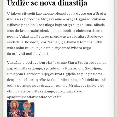
Uzdiže se nova dinastija
U takvoj situaciji kao moćno plemstvo na
dvoru cara Uroša
uzdiže se porodica Mrnjavčević
– braća
Uglješa i Vukašin
.
Njihovo poreklo, kao i uloga koju su igrali pre 1365. nikada
nisu do kraja razjašnjeni, ali je nepobitna činjenica da se te
godine Vukašin u Prilepu proglašava za kralja i Uroševog
savladara. Poslednji car Nemanjića, kome u tom trenutku
ništa osim titule i nije ostalo, nije imao izbora nego
da
prihvati podelu vlasti
.
Vukašin
je pod svojom vlašću držao Staru Srbiju i severnu i
zapadnu Makedoniju, s gradovima Prizrenom, Skopljem,
Prilepom i Ohridom. Njegov brat Uglješa se proglasio za
despota u oblasti grčke Makedonije i tako je faktički nastala
jedna potpuno nova država – zemlje Mrnjavčevića koje su
obuhvatale celu Makedoniju, i u kojima je kao
apsolutni
vladar vladao Vukašin.