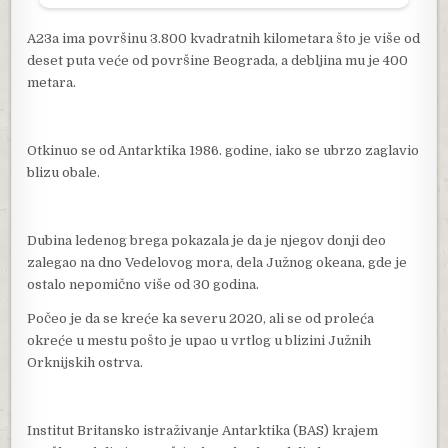
A23a ima površinu 3.800 kvadratnih kilometara što je više od
deset puta veće od površine Beograda, a debljina mu je 400
metara.
Otkinuo se od Antarktika 1986. godine, iako se ubrzo zaglavio
blizu obale.
Dubina ledenog brega pokazala je da je njegov donji deo
zalegao na dno Vedelovog mora, dela Južnog okeana, gde je
ostalo nepomično više od 30 godina.
Počeo je da se kreće ka severu 2020, ali se od proleća
okreće u mestu pošto je upao u vrtlog u blizini Južnih
Orknijskih ostrva.
Institut Britansko istraživanje Antarktika (BAS) krajem