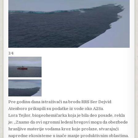
1/4
Pre godinu dana istraživači na brodu RRS Ser Dejvid
Atenboro prikupili su podatke iz vode oko A23a.
Lora Tejlor, biogeohemičarka koja je bila deo posade, rekla
je: „Znamo da ovi ogromni ledeni bregovi mogu da obezbede
hranljive materije vodama kroz koje prolaze, stvarajući
napredne ekosisteme u inače manje produktivnim oblastima.