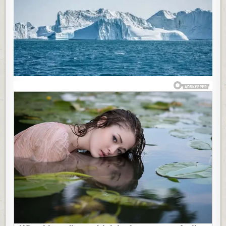
LEDENI
BREG
NA
SVETU,
VEĆI
JE
OD
10
BEOGRADA!
OTKINUO
SE
OD
ANTARKTIKA,
BIO
ZAROBLJEN
VIŠE
OD
30
GODINA,
NAUČNICI
SE
PITAJU
GDE
IDE
(VIDEO)