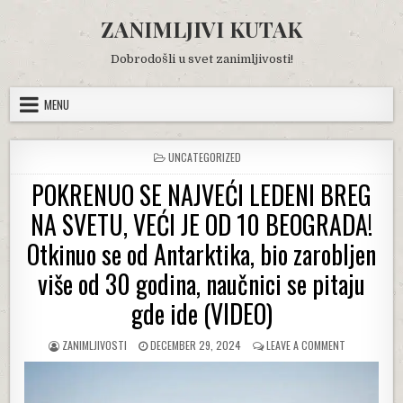
Skip
ZANIMLJIVI KUTAK
to
content
Dobrodošli u svet zanimljivosti!
MENU
POSTED
UNCATEGORIZED
IN
POKRENUO SE NAJVEĆI LEDENI BREG
NA SVETU, VEĆI JE OD 10 BEOGRADA!
Otkinuo se od Antarktika, bio zarobljen
više od 30 godina, naučnici se pitaju
gde ide (VIDEO)
AUTHOR:
PUBLISHED
ON
ZANIMLJIVOSTI
DECEMBER 29, 2024
LEAVE A COMMENT
DATE:
POKRENUO
SE
NAJVEĆI