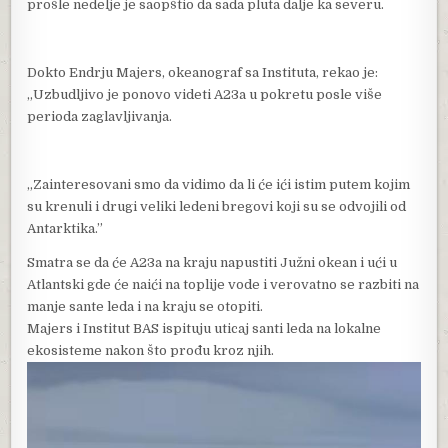
prošle nedelje je saopštio da sada pluta dalje ka severu.
Dokto Endrju Majers, okeanograf sa Instituta, rekao je:
„Uzbudljivo je ponovo videti A23a u pokretu posle više
perioda zaglavljivanja.
„Zainteresovani smo da vidimo da li će ići istim putem kojim
su krenuli i drugi veliki ledeni bregovi koji su se odvojili od
Antarktika.”
Smatra se da će A23a na kraju napustiti Južni okean i ući u
Atlantski gde će naići na toplije vode i verovatno se razbiti na
manje sante leda i na kraju se otopiti.
Majers i Institut BAS ispituju uticaj santi leda na lokalne
ekosisteme nakon što prođu kroz njih.