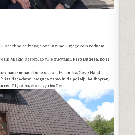
u, posebno se izdvaja ona iz zime u njegovom rodnom
osip Mlakić, a ispričao ju je meštanin
Pero Budeša, koji i
neg nas iznenadi, bude ga i po dva metra. Zove Halid
 li šta da jedete? Mogu ja zamoliti da pošalju helikopter,
o reci!
’ Ljudina, eto ti!“, priča Pero.