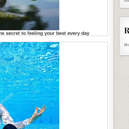
Un
R
No