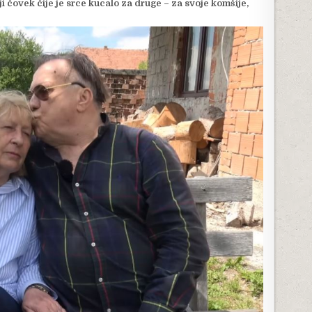
oji čovek čije je srce kucalo za druge – za svoje komšije,