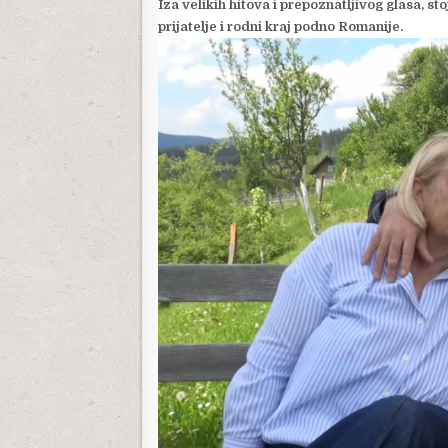
Iza velikih hitova i prepoznatljivog glasa, st
prijatelje i rodni kraj podno Romanije.