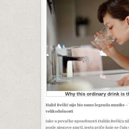
Halid Bešlić nije bio samo legenda muzike – 
velikodušnosti
Iako u pevačke sposobnosti Halida Bešlića ni
posle njegove smrti, jestu priče koje se čuju 