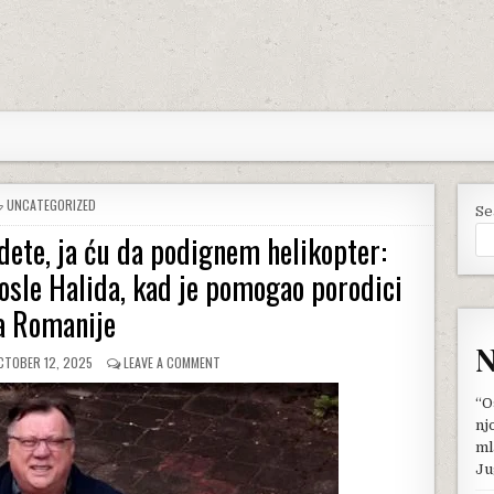
POSTED
UNCATEGORIZED
Se
IN
dete, ja ću da podignem helikopter:
posle Halida, kad je pomogao porodici
a Romanije
N
UBLISHED
ON
CTOBER 12, 2025
LEAVE A COMMENT
ATE:
PERO,
AKO
“O
NEMATE
nj
ŠTA
ml
DA
Ju
JEDETE,
JA