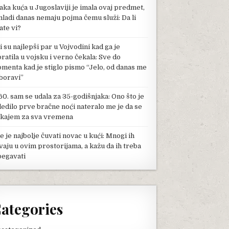
aka kuća u Jugoslaviji je imala ovaj predmet,
mladi danas nemaju pojma čemu služi: Da li
ate vi?
li su najlepši par u Vojvodini kad ga je
pratila u vojsku i verno čekala: Sve do
menta kad je stiglo pismo “Jelo, od danas me
boravi”
60. sam se udala za 35-godišnjaka: Ono što je
ledilo prve bračne noći nateralo me je da se
kajem za sva vremena
e je najbolje čuvati novac u kući: Mnogi ih
vaju u ovim prostorijama, a kažu da ih treba
begavati
ategories