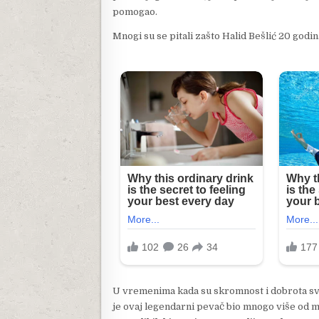
pomogao.
Mnogi su se pitali zašto Halid Bešlić 20 godi
U vremenima kada su skromnost i dobrota sve
je ovaj legendarni pevač bio mnogo više od m