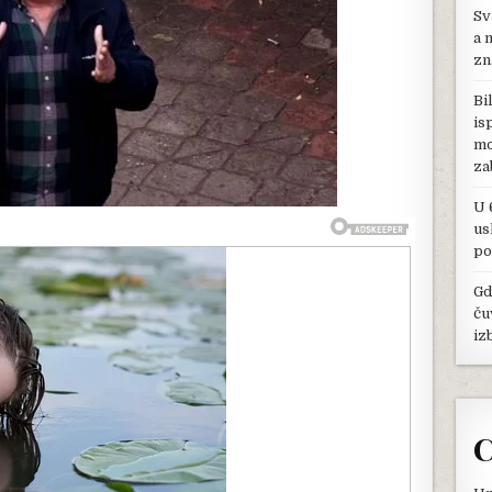
ĆU
Sv
DA
a 
PODIGNEM
zn
HELIKOPTER:
NAJLEPŠA
Bi
PRIČA
is
KOJA
mo
OSTAJE
POSLE
za
HALIDA,
KAD
U 
JE
us
POMOGAO
po
PORODICI
SA
Gd
ROMANIJE
ču
iz
C