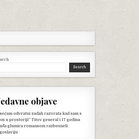
arch
Search
edavne objave
sećam odvratni zadah razvrata kad sam s
om u prostoriji” Titov general i 17 godina
ađa glumica romansom razbesneli
goslaviju