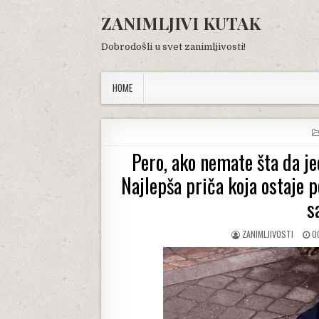
Skip
ZANIMLJIVI KUTAK
to
content
Dobrodošli u svet zanimljivosti!
HOME
Pero, ako nemate šta da je
Najlepša priča koja ostaje 
s
AUTHOR:
P
ZANIMLJIVOSTI
O
D