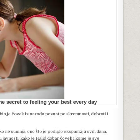
bio je čovek iz naroda poznat po skromnosti, dobroti i
ko ne sumnja, ono što je podiglo ekspanziju ovih dana,
u javnosti, kako je Halid dobar čovek i kome je sve