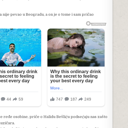
na nije pevao u Beogradu, a on je o tome i sam pričao
 ređe osobine, priče o Halidu Bešliću podsećaju nas zašto
uzičara.