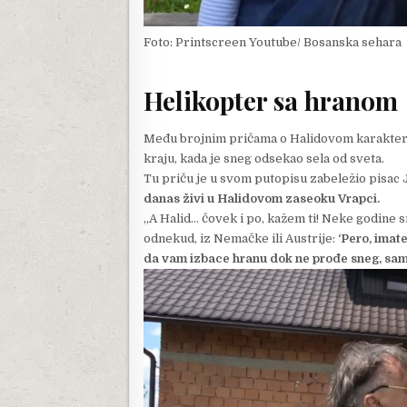
Foto: Printscreen Youtube/ Bosanska sehara
Helikopter sa hranom
Među brojnim pričama o Halidovom karakter
kraju, kada je sneg odsekao sela od sveta.
Tu priču je u svom putopisu zabeležio pisac J
danas živi u Halidovom zaseoku Vrapci.
„A Halid… čovek i po, kažem ti! Neke godine s
odnekud, iz Nemačke ili Austrije:
‘Pero, imate
da vam izbace hranu dok ne prođe sneg, sam