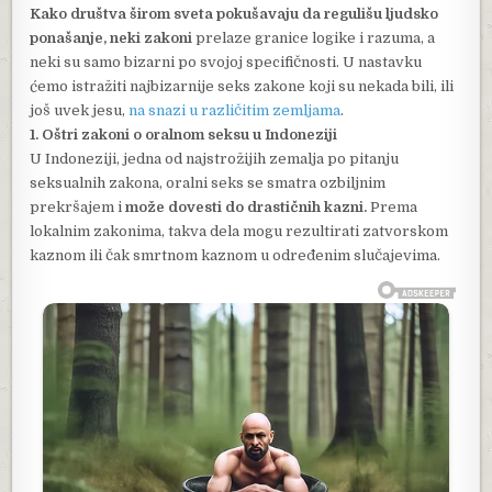
Kako društva širom sveta pokušavaju da regulišu ljudsko
ponašanje, neki zakoni
prelaze granice logike i razuma, a
neki su samo bizarni po svojoj specifičnosti. U nastavku
ćemo istražiti najbizarnije seks zakone koji su nekada bili, ili
još uvek jesu,
na snazi u različitim zemljama
.
1. Oštri zakoni o oralnom seksu u Indoneziji
U Indoneziji, jedna od najstrožijih zemalja po pitanju
seksualnih zakona, oralni seks se smatra ozbiljnim
prekršajem i
može dovesti do drastičnih kazni.
Prema
lokalnim zakonima, takva dela mogu rezultirati zatvorskom
kaznom ili čak smrtnom kaznom u određenim slučajevima.