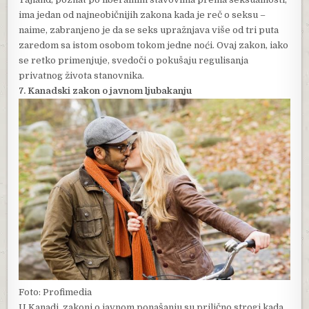
ima jedan od najneobičnijih zakona kada je reč o seksu –
naime, zabranjeno je da se seks upražnjava više od tri puta
zaredom sa istom osobom tokom jedne noći. Ovaj zakon, iako
se retko primenjuje, svedoči o pokušaju regulisanja
privatnog života stanovnika.
7. Kanadski zakon o javnom ljubakanju
Foto: Profimedia
U Kanadi, zakoni o javnom ponašanju su prilično strogi kada