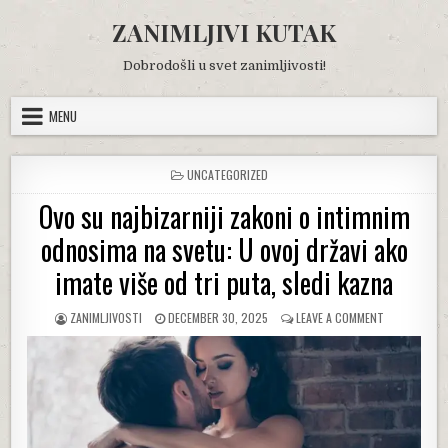
Skip
ZANIMLJIVI KUTAK
to
content
Dobrodošli u svet zanimljivosti!
MENU
POSTED
UNCATEGORIZED
IN
Ovo su najbizarniji zakoni o intimnim
odnosima na svetu: U ovoj državi ako
imate više od tri puta, sledi kazna
AUTHOR:
PUBLISHED
ON
ZANIMLJIVOSTI
DECEMBER 30, 2025
LEAVE A COMMENT
DATE:
OVO
SU
NAJBIZARNIJI
ZAKONI
O
INTIMNIM
ODNOSIMA