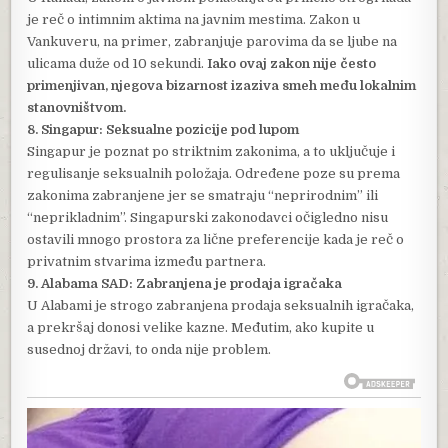
je reč o intimnim aktima na javnim mestima. Zakon u
Vankuveru, na primer, zabranjuje parovima da se ljube na
ulicama duže od 10 sekundi.
Iako ovaj zakon nije često
primenjivan, njegova bizarnost izaziva smeh među lokalnim
stanovništvom.
8. Singapur: Seksualne pozicije pod lupom
Singapur je poznat po striktnim zakonima, a to uključuje i
regulisanje seksualnih položaja. Određene poze su prema
zakonima zabranjene jer se smatraju “neprirodnim” ili
“neprikladnim”. Singapurski zakonodavci očigledno nisu
ostavili mnogo prostora za lične preferencije kada je reč o
privatnim stvarima između partnera.
9. Alabama SAD: Zabranjena je prodaja igračaka
U Alabami je strogo zabranjena prodaja seksualnih igračaka,
a prekršaj donosi velike kazne. Međutim, ako kupite u
susednoj državi, to onda nije problem.