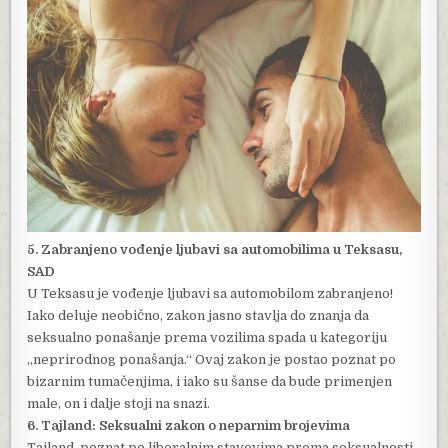
5. Zabranjeno vođenje ljubavi sa automobilima u Teksasu,
SAD
U Teksasu je vođenje ljubavi sa automobilom zabranjeno!
Iako deluje neobično, zakon jasno stavlja do znanja da
seksualno ponašanje prema vozilima spada u kategoriju
„neprirodnog ponašanja.“ Ovaj zakon je postao poznat po
bizarnim tumačenjima, i iako su šanse da bude primenjen
male, on i dalje stoji na snazi.
6. Tajland: Seksualni zakon o neparnim brojevima
Tajland, poznat po liberalnim stavovima prema seksualnosti,