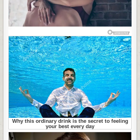
NA
SVETU:
U
OVOJ
DRŽAVI
AKO
IMATE
VIŠE
OD
TRI
PUTA,
SLEDI
KAZNA