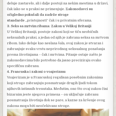
deluje zastarelo, ali i dalje postoji na nekim mestima u državi,
čak iako se u praksi ne primenjuje.
Zakonodavci su
očigledno pokušali da zadrže stroge
standarde
„pristojnosti“ čak i u privatnim sferama.
3. Seks sa mrtvim ribama: Zakon u Velikoj Britaniji
U Velikoj Britaniji, postoje zakoni koji se tiču neobičnih
seksualnih praksi, a jedan od njih je zabrana seksa sa mrtvom
ribom. Iako deluje kao neslana šala, ovaj zakon je stvaran i
zabranjuje svaku vrstu neprirodnog seksualnog ponašanja
prema životinjama – čak i mrtvima. Pitanje ostaje zašto je
zakonodavcima bilo potrebno da jasno preciziraju ovako
specifičnu zabranu.
4. Francuska i zakoni o voajerizmu
Voajerizam je u Francuskoj regulisan posebnim zakonima
koji strogo zabranjuju posmatranje drugih ljudi tokom
njihovih intimnih trenutaka. Međutim, ono što ovaj zakon čini
bizarnim jeste njegova primena – on uključuje zabranu
posmatranja životinja dok se pare, a kazne za kršenje ovog
zakona mogu biti neočekivano stroge.