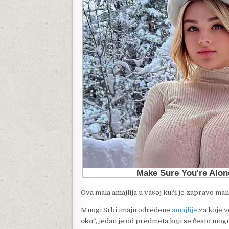
Ova mala amajlija u vašoj kući je zapravo mal
Mnogi Srbi imaju određene
amajlije
za koje ve
oko
“, jedan je od predmeta koji se često mog