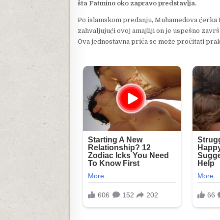
šta Fatmino oko zapravo predstavlja.
Po islamskom predanju, Muhamedova ćerka Fa
zahvaljujući ovoj amajliji on je uspešno zav
Ova jednostavna priča se može pročitati prak