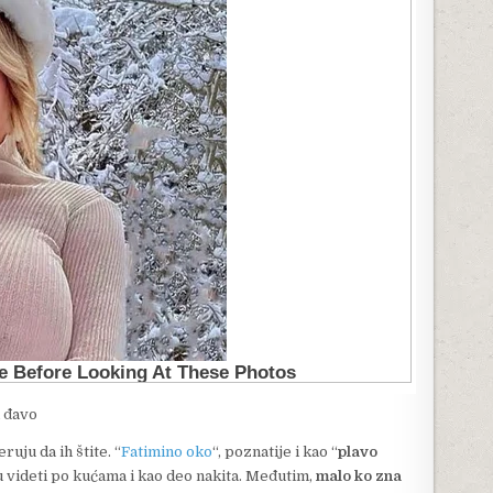
i đavo
ruju da ih štite. “
Fatimino oko
“, poznatije i kao “
plavo
u videti po kućama i kao deo nakita. Međutim,
malo ko zna