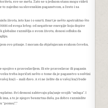
oriteta, sve se meša. Zato se u jednom stanu mogu videti
ve to zajedno sa slovenskim paganstvom, a često i sa
slu života, isto kao i o smrti. Smrt je nešto apstraktno što
aštititi od svega lošeg: od negativne energije koja dopire
ek globalno razmišlja o svom životu, donosi odluku da
jliju.
 čujem ovo pitanje. I moram da objašnjavam svakom čoveku,
e spojivo s pravoslavljem. Ili ste pravoslavac ili paganin
a čoveku treba ispričati nešto o tome da je paganstvo u suštini
vašoj kući – mali đavo. A vi ne želite da u vašoj kući bude
splatno. Svi demoni zahtevaju plaćanje svojih “usluga”. I
k ima, a to je njegov besmrtna duša, pa dobro razmislite
vu “pomoć”.”