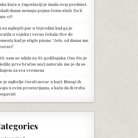
aka kuća u Jugoslaviji je imala ovaj predmet,
mladi danas nemaju pojma čemu služi: Da li
ate vi?
li su najlepši par u Vojvodini kad ga je
pratila u vojsku i verno čekala: Sve do
menta kad je stiglo pismo “Jelo, od danas me
boravi”
60. sam se udala za 35-godišnjaka: Ono što je
ledilo prve bračne noći nateralo me je da se
kajem za sva vremena
e je najbolje čuvati novac u kući: Mnogi ih
vaju u ovim prostorijama, a kažu da ih treba
begavati
ategories