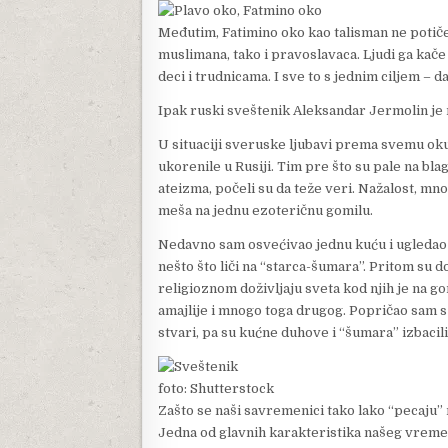
Međutim, Fatimino oko kao talisman ne potiče 
muslimana, tako i pravoslavaca. Ljudi ga kače 
deci i trudnicama. I sve to s jednim ciljem – da
Ipak ruski sveštenik Aleksandar Jermolin je 
U situaciji sveruske ljubavi prema svemu ok
ukorenile u Rusiji. Tim pre što su pale na bl
ateizma, počeli su da teže veri. Nažalost, mno
meša na jednu ezoteričnu gomilu.
Nedavno sam osvećivao jednu kuću i ugledao za
nešto što liči na “starca-šumara”. Pritom su d
religioznom doživljaju sveta kod njih je na go
amajlije i mnogo toga drugog. Popričao sam s 
stvari, pa su kućne duhove i “šumara” izbacili
foto: Shutterstock
Zašto se naši savremenici tako lako “pecaju” 
Jedna od glavnih karakteristika našeg vremena