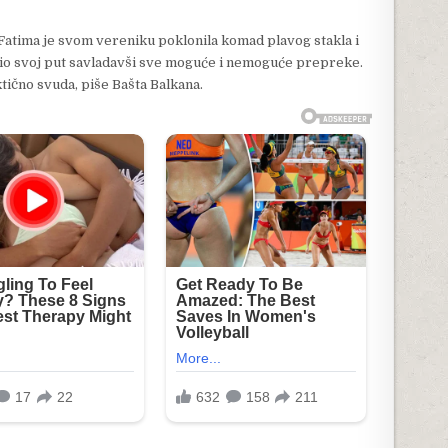
tima je svom vereniku poklonila komad plavog stakla i
ršio svoj put savladavši sve moguće i nemoguće prepreke.
tično svuda, piše Bašta Balkana.