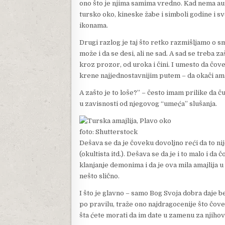
ono što je njima samima vredno. Kad nema aut
tursko oko, kineske žabe i simboli godine i s
ikonama.
Drugi razlog je taj što retko razmišljamo o smi
može i da se desi, ali ne sad. A sad se treba z
kroz prozor, od uroka i čini. I umesto da čov
krene najjednostavnijim putem – da okači ama
A zašto je to loše?” – često imam prilike da
u zavisnosti od njegovog “umeća” slušanja.
foto: Shutterstock
Dešava se da je čoveku dovoljno reći da to nij
(okultista itd.). Dešava se da je i to malo i d
klanjanje demonima i da je ova mila amajlija u 
nešto slično.
I što je glavno – samo Bog Svoja dobra daje be
po pravilu, traže ono najdragocenije što čove
šta ćete morati da im date u zamenu za njiho