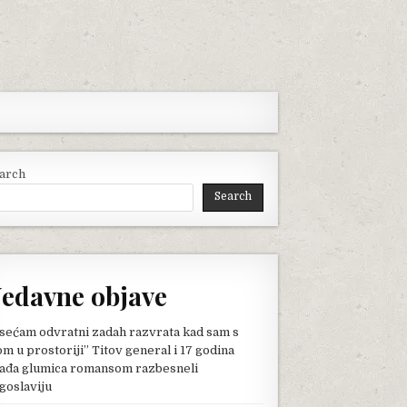
arch
Search
edavne objave
sećam odvratni zadah razvrata kad sam s
om u prostoriji” Titov general i 17 godina
ađa glumica romansom razbesneli
goslaviju