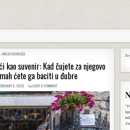
POSTED
UNCATEGORIZED
Se
IN
i kao suvenir: Kad čujete za njegovo
mah ćete ga baciti u đubre
UBLISHED
ON
EBRUARY 9, 2025
LEAVE A COMMENT
ATE:
OVO
N
MNOGI
OD
NAS
“O
DRŽE
nj
U
ml
KUĆI
Ju
KAO
SUVENIR: