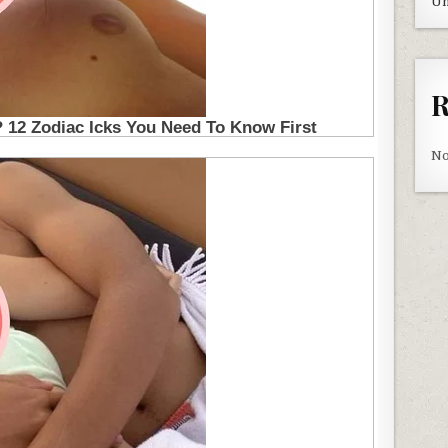
Un
R
No