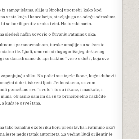
iz samog islama, ali je u širokoj upotrebi, kako kod
na vrata kuća i kancelarija, stavljaju ga na odeću odraslima,
 bi se borili protiv uroka i čini. Na turski način.
na sledeći način govorio o čuvanju Fatminog oka:
ultnom i paranormalnom, turske amajlije su se čvrsto
agodatno tle. Ljudi, umorni od dugogodišnjeg državnog
gi su dorasli samo do apstraktne “vere u duši”, koja sve
panjujuću sliku. Na polici su stajele ikone, kućni duhovi i
omaćini dobri, iskreni ljudi. Jednostavno, u svom
mili pomešano sve “sveto”: tu su i ikone, i maskote, i
njima, objasnio sam im da su to principijelno različite
, a kuća je osveštana.
na tako banalnu ezoteriku koju predstavlja i Fatimino oko?
 jeste nedostatak autoriteta. Za većinu ljudi orijentir je