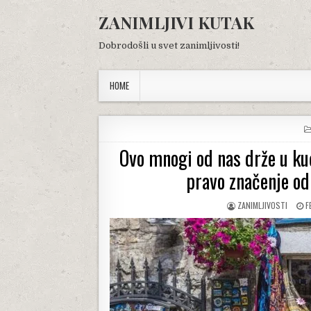
Skip
ZANIMLJIVI KUTAK
to
content
Dobrodošli u svet zanimljivosti!
HOME
Ovo mnogi od nas drže u kuć
pravo značenje od
AUTHOR:
P
ZANIMLJIVOSTI
F
D