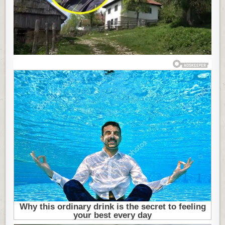
HALID
BEŠLIĆ:
ODRASTAO
U
BESPREKORNO
PRIRODI
KOJOJ
SE
UVEK
RADO
VRAĆAO