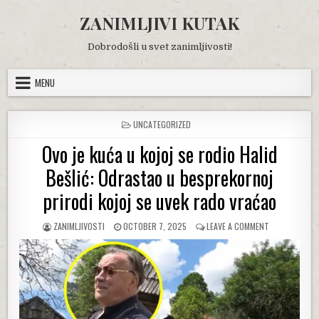
Skip
ZANIMLJIVI KUTAK
to
content
Dobrodošli u svet zanimljivosti!
MENU
POSTED
UNCATEGORIZED
IN
Ovo je kuća u kojoj se rodio Halid
Bešlić: Odrastao u besprekornoj
prirodi kojoj se uvek rado vraćao
AUTHOR:
PUBLISHED
ON
ZANIMLJIVOSTI
OCTOBER 7, 2025
LEAVE A COMMENT
DATE:
OVO
JE
KUĆA
U
KOJOJ
SE
RODIO