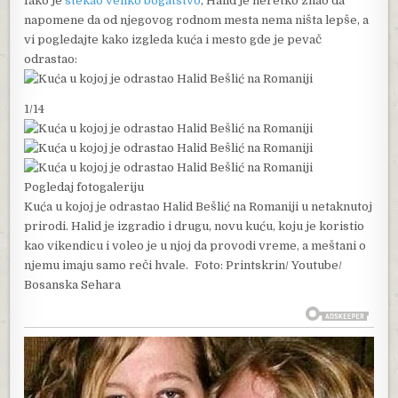
Iako je
stekao veliko bogatstvo
, Halid je neretko znao da
napomene da od njegovog rodnom mesta nema ništa lepše, a
vi pogledajte kako izgleda kuća i mesto gde je pevač
odrastao:
1/14
Pogledaj fotogaleriju
Kuća u kojoj je odrastao Halid Bešlić na Romaniji u netaknutoj
prirodi. Halid je izgradio i drugu, novu kuću, koju je koristio
kao vikendicu i voleo je u njoj da provodi vreme, a meštani o
njemu imaju samo reči hvale. Foto: Printskrin/ Youtube/
Bosanska Sehara