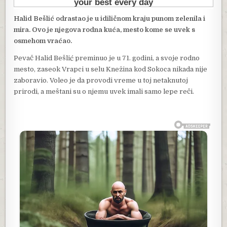
Halid Bešlić odrastao je u idiličnom kraju punom zelenila i
mira. Ovo je njegova rodna kuća, mesto kome se uvek s
osmehom vraćao.
Pevač Halid Bešlić preminuo je u 71. godini, a svoje rodno
mesto, zaseok Vrapci u selu Knežina kod Sokoca nikada nije
zaboravio. Voleo je da provodi vreme u toj netaknutoj
prirodi, a meštani su o njemu uvek imali samo lepe reči.