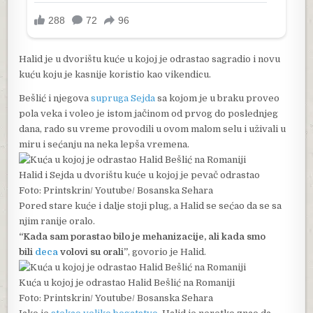
Halid je u dvorištu kuće u kojoj je odrastao sagradio i novu
kuću koju je kasnije koristio kao vikendicu.
Bešlić i njegova
supruga Sejda
sa kojom je u braku proveo
pola veka i voleo je istom jačinom od prvog do poslednjeg
dana, rado su vreme provodili u ovom malom selu i uživali u
miru i sećanju na neka lepša vremena.
Halid i Sejda u dvorištu kuće u kojoj je pevač odrastao
Foto: Printskrin/ Youtube/ Bosanska Sehara
Pored stare kuće i dalje stoji plug, a Halid se sećao da se sa
njim ranije oralo.
“Kada sam porastao bilo je mehanizacije, ali kada smo
bili
deca
volovi su orali”
, govorio je Halid.
Kuća u kojoj je odrastao Halid Bešlić na Romaniji
Foto: Printskrin/ Youtube/ Bosanska Sehara