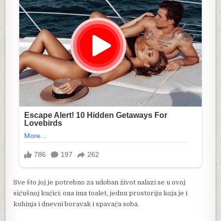
Sve što joj je potrebno za udoban život nalazi se u ovoj
sićušnoj kućici: ona ima toalet, jednu prostoriju koja je i
kuhinja i dnevni boravak i spavaća soba.