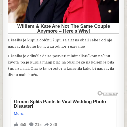
Džesika je kupila običnu šupu za alat na obali reke i od nje
napravila divnu kućicu za odmor i uživanje
Džesika je odlučila da se posveti minimalističkom načinu
života, pa je kupila manji plac na obali reke na kojem je bila
šupa za alat. Ona je taj prostor iskoristila kako bi napravila
divnu malu kuću.