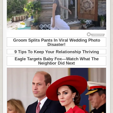
ŠUPE
ZA
ALAT
NAPRAVILA
KUĆU
ZA
ODMOR:
SADA
ZARAĐUJE
VELIKE
PARE
SAMO
IZNAJMLJUJUĆI
OVAJ
PROSTOR