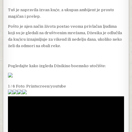
Tuš je napravila izvan kuće, a ukupan ambijent je prosto
magičan i prelep.
Pošto je njen način života postao veoma privlačan ljudima
koji su je gledali na društvenim mrežama, Džesika je odlučila
da kućicu iznajmljuje za vikend ili nedelju dana, ukoliko neko
želi da odmori na obali reke.
Pogledajte kako izgleda Džsikino boemsko utočište:
1 / 6 Foto: Printscreen/youtube