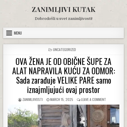
Skip
ZANIMLJIVI KUTAK
to
content
Dobrodošli u svet zanimljivosti!
MENU
POSTED
UNCATEGORIZED
IN
OVA ŽENA JE OD OBIČNE ŠUPE ZA
ALAT NAPRAVILA KUĆU ZA ODMOR:
Sada zarađuje VELIKE PARE samo
iznajmljujući ovaj prostor
AUTHOR:
PUBLISHED
ON
ZANIMLJIVOSTI
MARCH 15, 2025
LEAVE A COMMENT
DATE:
OVA
ŽENA
JE
OD
OBIČNE