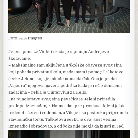
Foto: ATA Images
Jelena pomaže Violeti i kada je u pitanju Andrejevo
školovanje.
– Maksimalno sam uključena u školske obaveze svog sina,
koji pohađa privatnu školu, mada imam i pomoć Tašketove
ćerke Jelene, koja je takođe nemački đak. Ona je preko
„Vajbera“ njegova njaveća podrška kada je reč o domaćim
zadacima – rekla je u intervjuu za Hello.
I na punoletstvu svog sina pevačica je Jeleni priredila
prelepo iznenađenje. Naime, dan pre proslave Jeleni je bio
trideset i četvrti rođendan, a Viki je i za pastorku pripremila
slavljeničku tortu. Tašketovu ćerku je ovaj gest veoma
iznenadio i obradovao, a od šoka nije mogla da izusti ni reč.