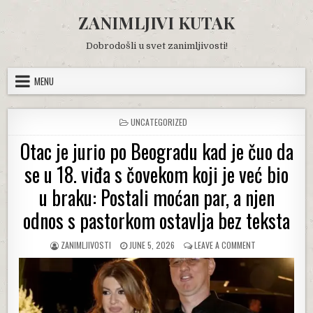
Skip
ZANIMLJIVI KUTAK
to
content
Dobrodošli u svet zanimljivosti!
MENU
POSTED
UNCATEGORIZED
IN
Otac je jurio po Beogradu kad je čuo da
se u 18. viđa s čovekom koji je već bio
u braku: Postali moćan par, a njen
odnos s pastorkom ostavlja bez teksta
AUTHOR:
PUBLISHED
ON
ZANIMLJIVOSTI
JUNE 5, 2026
LEAVE A COMMENT
DATE:
OTAC
JE
JURIO
PO
BEOGRADU