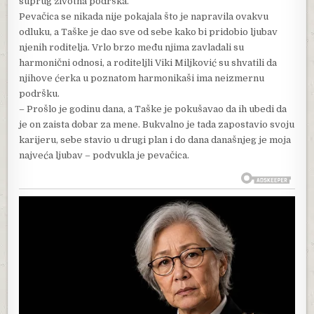
suprug životna podrška.
Pevačica se nikada nije pokajala što je napravila ovakvu
odluku, a Taške je dao sve od sebe kako bi pridobio ljubav
njenih roditelja. Vrlo brzo među njima zavladali su
harmonični odnosi, a roditeljli Viki Miljković su shvatili da
njihove ćerka u poznatom harmonikaši ima neizmernu
podršku.
– Prošlo je godinu dana, a Taške je pokušavao da ih ubedi da
je on zaista dobar za mene. Bukvalno je tada zapostavio svoju
karijeru, sebe stavio u drugi plan i do dana današnjeg je moja
najveća ljubav – podvukla je pevačica.