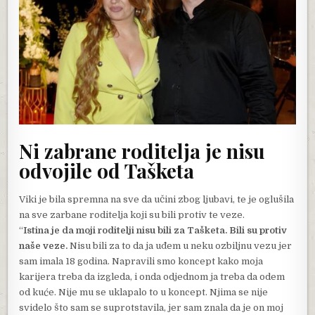
Ni zabrane roditelja je nisu
odvojile od Tašketa
Viki je bila spremna na sve da učini zbog ljubavi, te je oglušila
na sve zarbane roditelja koji su bili protiv te veze.
“
Istina je da moji roditelji nisu bili za Tašketa. Bili su protiv
naše veze.
Nisu bili za to da ja uđem u neku ozbiljnu vezu jer
sam imala 18 godina. Napravili smo koncept kako moja
karijera treba da izgleda, i onda odjednom ja treba da odem
od kuće. Nije mu se uklapalo to u koncept. Njima se nije
svidelo što sam se suprotstavila, jer sam znala da je on moj