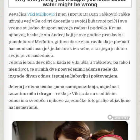
Pevačica
Viki Miljković
i njen suprug Dragan Tašković Taške
uživaju već više od tri decenije u svojoj ljubavnoj priči i sve
vreme su jedno drugom najveća radost i podrška. Kruna
njihovog braka je sin Andrej koji je ove godine proslavio i
punoletstvo! Međutim, gotovo da se zaboravilo da je poznati
harmonikaš imao još jedan brak iza sebe, a iz njega je dobio
svoju prvu naslednicu.
Jelena je bila devojčica, kada je Viki ušla u Tašketov, pa tako i
njen život, te su
njih dve posvećenim radom uspele da
izgrade divan odnos, ispunjen ljubavlju i poštovanjem.
Jelena je divna osoba, puna samopouzdanja, uspešna i
izuzetno mila i draga
– rekla je Viki, a da su u odličnim
odnosima svedoče i njihove zajedničke fotografije objavljene
na Instagramu.