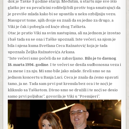
dok je Taške 3 godine stariji. Međutim, u startu nije sve išlo
glatko jer su pevačicini roditelji bili protiv toga smatrajući da
je previše mlada kako bi se upustila u neku ozbiljniju vezu.
Nasuprot tome, njih dvoje su znali da su jedno za drugo, a
Viki je čak i pobegla od kuće zbog Tašketa.
Otac je pratio Viki na svim nastupima, ali na jednom je izostao
i baš tada su se ona i Taške upoznali. Iste večeri, sa njom je
bila i njena kuma Svetlana Ceca Ražnatović koja je tada
upoznala Željka Ražnatovića Arkana.
“Iste večeri smo počeli da se zabavljamo.
Bilo je to davnog
18. marta 1994. godine
. I te večeri se desila sudbonosna veza i
za mene i za nju. Mi smo bile jako mlade. Sreli smo se na
jednom koncertu u Banja Luci. Ceca je znala da ćemo spavati
tamo, ja ne. Tada sam prvi put krenula bez oca i te noći je
kliknulo sa Tašketom. Divno smo se družili i te noći se desio
samo prvi poljubac”, govorila je Viki u “Premijeri”.