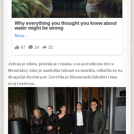
Jelena je udata, postala je i mama, a sa porodicom živi u
Nemčakoj. Iako je nasledila talenat za muziku, odlučila se za
drugačiji životni put. Završila je Ekomonski fakultet i ima
svoj restoran.