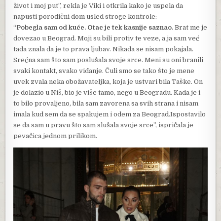
život i moj put”, rekla je Viki i otkrila kako je uspela da
napusti porodični dom usled stroge kontrole:
“
Pobegla sam od kuće. Otac je tek kasnije saznao.
Brat me je
dovezao u Beograd. Moji su bili protiv te veze, a ja sam već
tada znala da je to prava ljubav. Nikada se nisam pokajala.
Srećna sam što sam poslušala svoje srce. Meni su oni branili
svaki kontakt, svako viđanje. Čuli smo se tako što je mene
uvek zvala neka obožavateljka, koja je ustvari bila Taške. On
je dolazio u Niš, bio je više tamo, nego u Beogradu. Kada je i
to bilo provaljeno, bila sam zavorena sa svih strana i nisam
imala kud sem da se spakujem i odem za Beograd.Ispostavilo
se da sam u pravu što sam slušala svoje srce”, ispričala je
pevačica jednom prilikom.