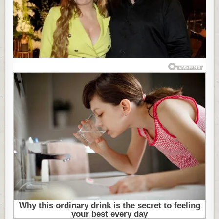
KAD
JE
ČUO
DA
SE
U
18.
VIĐA
S
ČOVEKOM
KOJI
JE
VEĆ
BIO
U
BRAKU:
POSTALI
MOĆAN
PAR,
A
NJEN
ODNOS
S
PASTORKOM
OSTAVLJA
BEZ
TEKSTA