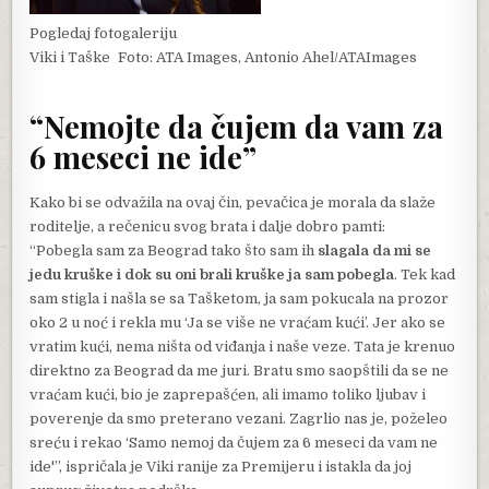
Pogledaj fotogaleriju
Viki i Taške
Foto: ATA Images, Antonio Ahel/ATAImages
“Nemojte da čujem da vam za
6 meseci ne ide”
Kako bi se odvažila na ovaj čin, pevačica je morala da slaže
roditelje, a rečenicu svog brata i dalje dobro pamti:
“Pobegla sam za Beograd tako što sam ih
slagala da mi se
jedu kruške i dok su oni brali kruške ja sam pobegla
. Tek kad
sam stigla i našla se sa Tašketom, ja sam pokucala na prozor
oko 2 u noć i rekla mu ‘Ja se više ne vraćam kući’. Jer ako se
vratim kući, nema ništa od viđanja i naše veze. Tata je krenuo
direktno za Beograd da me juri. Bratu smo saopštili da se ne
vraćam kući, bio je zaprepašćen, ali imamo toliko ljubav i
poverenje da smo preterano vezani. Zagrlio nas je, poželeo
sreću i rekao ‘Samo nemoj da čujem za 6 meseci da vam ne
ide'”, ispričala je Viki ranije za Premijeru i istakla da joj