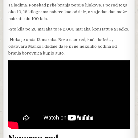
sa leđima. Ponekad prije branja popije lijekove. I pored toga
oko 10, 15 kilograma nabere kao od šale, a za jedan dan može
nabrati i do 100 kila.
-Sto kila po 20 maraka to je 2.000 maraka, konstatuje Srećko.
-Neka je onda 12 maraka. Brzo nabereš, kući dođeš… ,
odgovara Marko i dodaje da je prije nekoliko godina od
branja borovnica kupio auto.
Naporan rad