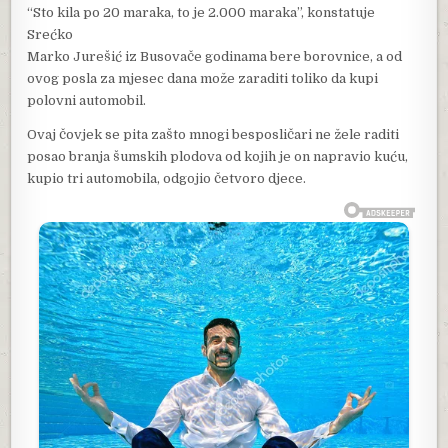
“Sto kila po 20 maraka, to je 2.000 maraka”, konstatuje
Srećko
Marko Jurešić iz Busovače godinama bere borovnice, a od
ovog posla za mjesec dana može zaraditi toliko da kupi
polovni automobil.
Ovaj čovjek se pita zašto mnogi besposličari ne žele raditi
posao branja šumskih plodova od kojih je on napravio kuću,
kupio tri automobila, odgojio četvoro djece.