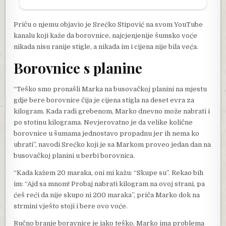
Priču o njemu objavio je Srećko Stipović na svom YouTube
kanalu koji kaže da borovnice, najcjenjenije šumsko voće
nikada nisu ranije stigle, a nikada im i cijena nije bila veća.
Borovnice s planine
“Teško smo pronašli Marka na busovačkoj planini na mjestu
gdje bere borovnice čija je cijena stigla na deset evra za
kilogram. Kada radi grebenom, Marko dnevno može nabrati i
po stotinu kilograma. Nevjerovatno je da velike količne
borovnice u šumama jednostavo propadnu jer ih nema ko
ubrati”, navodi Srećko koji je sa Markom proveo jedan dan na
busovačkoj planini u berbi borovnica.
“Kada kažem 20 maraka, oni mi kažu: “Skupe su”. Rekao bih
im: “Ajd sa mnom! Probaj nabrati kilogram na ovoj strani, pa
ćeš reći da nije skupo ni 200 maraka”, priča Marko dok na
strmini vješto stoji i bere ovo voće.
Ručno branje boravnice je jako teško, Marko ima problema