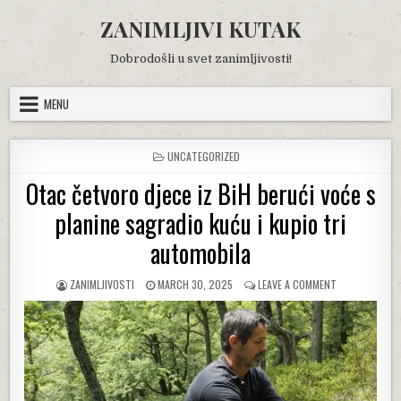
Skip
ZANIMLJIVI KUTAK
to
content
Dobrodošli u svet zanimljivosti!
MENU
POSTED
UNCATEGORIZED
IN
Otac četvoro djece iz BiH berući voće s
planine sagradio kuću i kupio tri
automobila
AUTHOR:
PUBLISHED
ON
ZANIMLJIVOSTI
MARCH 30, 2025
LEAVE A COMMENT
DATE:
OTAC
ČETVORO
DJECE
IZ
BIH
BERUĆI
VOĆE