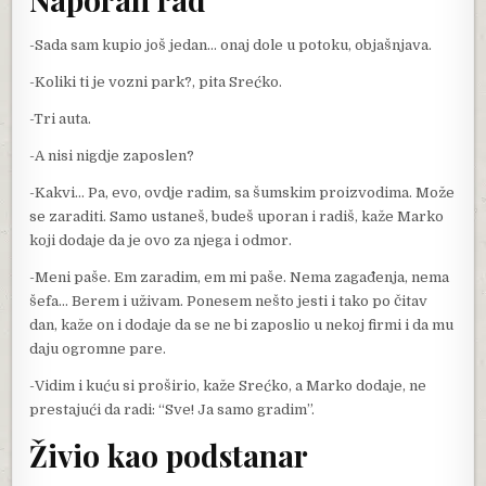
-Sada sam kupio još jedan… onaj dole u potoku, objašnjava.
-Koliki ti je vozni park?, pita Srećko.
-Tri auta.
-A nisi nigdje zaposlen?
-Kakvi… Pa, evo, ovdje radim, sa šumskim proizvodima. Može
se zaraditi. Samo ustaneš, budeš uporan i radiš, kaže Marko
koji dodaje da je ovo za njega i odmor.
-Meni paše. Em zaradim, em mi paše. Nema zagađenja, nema
šefa… Berem i uživam. Ponesem nešto jesti i tako po čitav
dan, kaže on i dodaje da se ne bi zaposlio u nekoj firmi i da mu
daju ogromne pare.
-Vidim i kuću si proširio, kaže Srećko, a Marko dodaje, ne
prestajući da radi: “Sve! Ja samo gradim”.
Živio kao podstanar