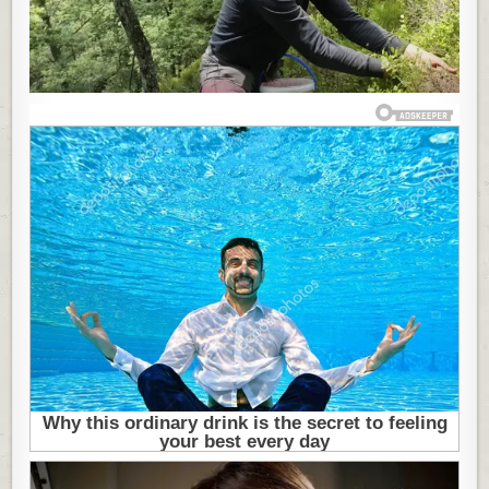
S
PLANINE
SAGRADIO
KUĆU
I
KUPIO
TRI
AUTOMOBILA