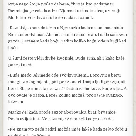
Prije nego što je počeo da bere, živio je kao podstanar.
Razmišljao je čak da ode u Njemačku ili neku drugu zemlju.
Međutim, već dugo mu to ne pada na pamet.
-Razmišljao sam da idem u Njemačku kada nisam imao ništa.
Bio sam podstanar. Ali onda sam krenuo brati. I sada sam svoj
gazda. Ustanem kada hoću, radim koliko hoću, odem kući kad
hoću.
U šumi često vidi i divlje životinje. Bude srna, ali i, kako kaže,
poneki medo.
-Bude medo. Ali medo ode svojim putem… Borovnice beru
mnogi iz ovog mjesta, pa i penzioneri. Imaju ljudi penziju, ali
beru. Šta je njima ta penzija?! Dadnu za lijekove, kupe ulje… A
ovo ovdje je džaba. Bereš koliko možeš, propašće svakako,
kaže on.
Marko će, kada prođe sezona borovnica, brati brusnice.
Posla uvijek ima. Ne razumije zašto neki neće da rade.
-Ne znam što neće raditi, možda im je lakše kada nešto dobiju
za džabe, kaže Marko.