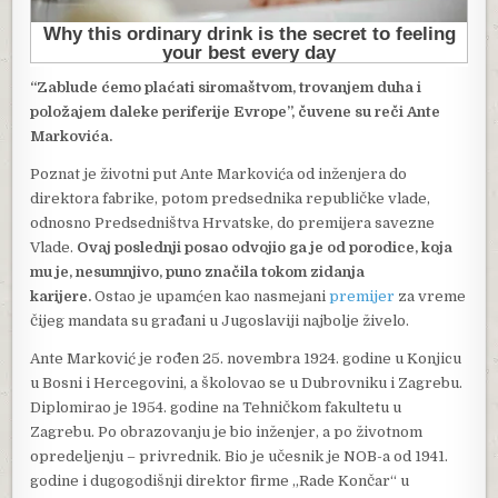
“Zablude ćemo plaćati siromaštvom, trovanjem duha i
položajem daleke periferije Evrope”, čuvene su reči Ante
Markovića.
Poznat je životni put Ante Markovića od inženjera do
direktora fabrike, potom predsednika republičke vlade,
odnosno Predsedništva Hrvatske, do premijera savezne
Vlade.
Ovaj poslednji posao odvojio ga je od porodice, koja
mu je, nesumnjivo, puno značila tokom zidanja
karijere.
Ostao je upamćen kao nasmejani
premijer
za vreme
čijeg mandata su građani u Jugoslaviji najbolje živelo.
Ante Marković je rođen 25. novembra 1924. godine u Konjicu
u Bosni i Hercegovini, a školovao se u Dubrovniku i Zagrebu.
Diplomirao je 1954. godine na Tehničkom fakultetu u
Zagrebu. Po obrazovanju je bio inženjer, a po životnom
opredeljenju – privrednik. Bio je učesnik je NOB-a od 1941.
godine i dugogodišnji direktor firme „Rade Končar“ u