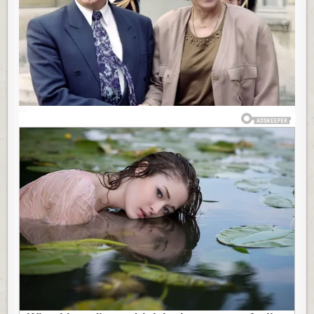
NAJBOLJI
ŽIVOT
U
JUGOSLAVIJI,
SUPRUGA
MARIJA
NAPUSTILA
FAKULTET
I
SVE
PODREDILA
NJEMU:
A
ŠTA
JE
DOŽIVEO
POSLEDNJI
PREMIJER
SFRJ
FRAPIRA