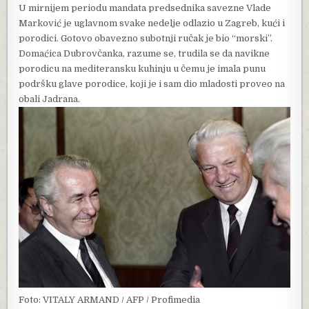
U mirnijem periodu mandata predsednika savezne Vlade
Marković je uglavnom svake nedelje odlazio u Zagreb, kući i
porodici. Gotovo obavezno subotnji ručak je bio “morski”.
Domaćica Dubrovčanka, razume se, trudila se da navikne
porodicu na mediteransku kuhinju u čemu je imala punu
podršku glave porodice, koji je i sam dio mladosti proveo na
obali Jadrana.
Foto: VITALY ARMAND / AFP / Profimedia