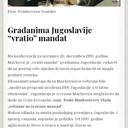
Foto: Printscreen Youtube
Građanima Jugoslavije
“vratio” mandat
Na konferenciji za novinare 20. decembra 1991. godine,
Marković je „vratio mandat“ građanima Jugoslavije, rekavši
da ne postoji više nijedan državni organ kome bi se mogla
podneti ostavka.
Ekonomisti smatraju da su Markovićeve reforme bile
„moderan program uvođenja SFR Jugoslavije u tržišnu
ekonomiju“. Jugoslavija je u vreme Markovića mogla brzo da
dođe na vrata Evropske unije.
Posle Markovićeve Vlade
„reforme su vraćene unazad“.
Nakon odlaska sa mesta poslednjeg premijera Jugoslavije, i
njenog raspada, napustio je politiku. Od 1991. godine
uglavnom je živeo u Gracu u Austriji i bavio se