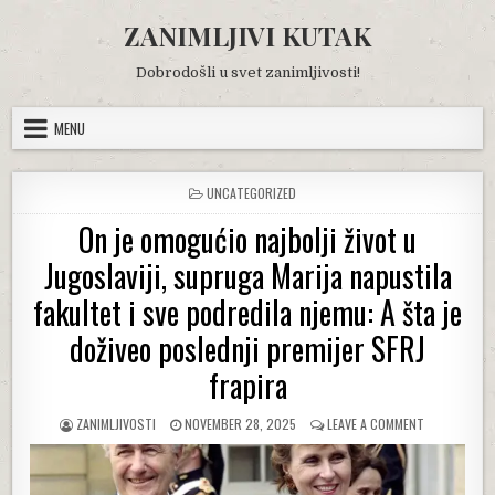
Skip
ZANIMLJIVI KUTAK
to
content
Dobrodošli u svet zanimljivosti!
MENU
POSTED
UNCATEGORIZED
IN
On je omogućio najbolji život u
Jugoslaviji, supruga Marija napustila
fakultet i sve podredila njemu: A šta je
doživeo poslednji premijer SFRJ
frapira
AUTHOR:
PUBLISHED
ON
ZANIMLJIVOSTI
NOVEMBER 28, 2025
LEAVE A COMMENT
DATE:
ON
JE
OMOGUĆIO