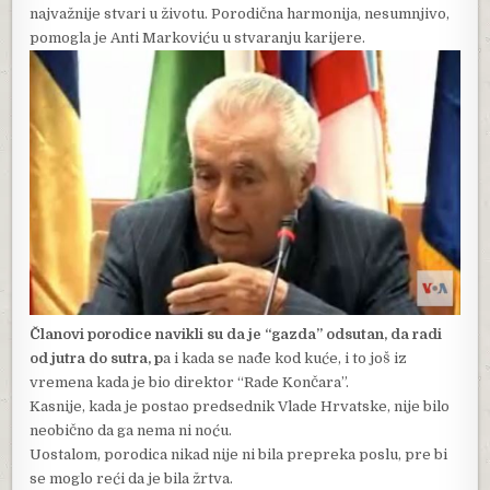
najvažnije stvari u životu. Porodična harmonija, nesumnjivo,
pomogla je Anti Markoviću u stvaranju karijere.
Članovi porodice navikli su da je “gazda” odsutan, da radi
od jutra do sutra, p
a i kada se nađe kod kuće, i to još iz
vremena kada je bio direktor “Rade Končara”.
Kasnije, kada je postao predsednik Vlade Hrvatske, nije bilo
neobično da ga nema ni noću.
Uostalom, porodica nikad nije ni bila prepreka poslu, pre bi
se moglo reći da je bila žrtva.