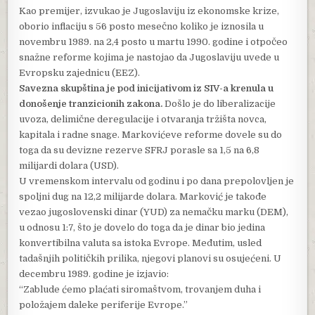
Kao premijer, izvukao je Jugoslaviju iz ekonomske krize,
oborio inflaciju s 56 posto mesečno koliko je iznosila u
novembru 1989. na 2,4 posto u martu 1990. godine i otpočeo
snažne reforme kojima je nastojao da Jugoslaviju uvede u
Evropsku zajednicu (EEZ).
Savezna skupština je pod inicijativom iz SIV-a krenula u
donošenje tranzicionih zakona.
Došlo je do liberalizacije
uvoza, delimične deregulacije i otvaranja tržišta novca,
kapitala i radne snage. Markovićeve reforme dovele su do
toga da su devizne rezerve SFRJ porasle sa 1,5 na 6,8
milijardi dolara (USD).
U vremenskom intervalu od godinu i po dana prepolovljen je
spoljni dug na 12,2 milijarde dolara. Marković je takođe
vezao jugoslovenski dinar (YUD) za nemačku marku (DEM),
u odnosu 1:7, što je dovelo do toga da je dinar bio jedina
konvertibilna valuta sa istoka Evrope. Međutim, usled
tadašnjih političkih prilika, njegovi planovi su osujećeni. U
decembru 1989. godine je izjavio:
“Zablude ćemo plaćati siromaštvom, trovanjem duha i
položajem daleke periferije Evrope.”