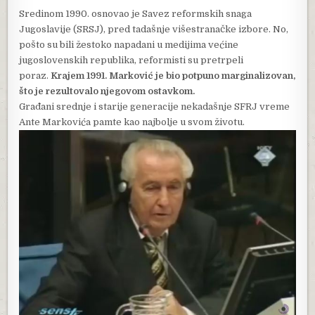
Sredinom 1990. osnovao je Savez reformskih snaga
Jugoslavije (SRSJ), pred tadašnje višestranačke izbore. No,
pošto su bili žestoko napadani u medijima većine
jugoslovenskih republika, reformisti su pretrpeli
poraz.
Krajem 1991. Marković je bio potpuno marginalizovan,
što je rezultovalo njegovom ostavkom.
Građani srednje i starije generacije nekadašnje SFRJ vreme
Ante Markovića pamte kao najbolje u svom životu.