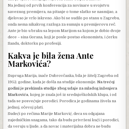
Na jednoj od prvih konferencija za novinare u svojstvu
saveznog premijera, na pitanje o tome slatko se nasmijao, a
djelovao je vrlo iskreno. Ako bi se sudilo po stanu u Zagrebu,
onda nema nikakvog razloga za sumnju u premijerovu reč.
Ante je bio u braku sa lepom Marijom sa kojom je dobio dvoje
dece – sina Gorana, koji je posle postao ekonomista, i ćerku
Sandu, doktorku po profesiji.
Kakva je bila žena Ante
Markovića?
Supruga Marija, inače Dubrovčanka, bila je žitelj Zagreba od
1952. godine, kada je došla na studije ekonomije.
Na trećoj
godini je prekinula studije zbog udaje za mladog inženjera
Markovića
, kojeg je znala još iz srednjoškolskih klupa, i od
tada se posvećuje porodici. Porodica je godinama živela na
jednoj, očevoj plati.
Sudeći po rečima Marije Marković, deca su odgajana
zajedničkim snagama, tako da budu privrženi kući i porodici,
da veruju u ljude, a da novac i materijalna dobra ne budu