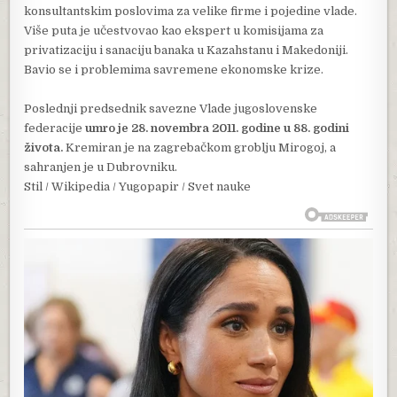
konsultantskim poslovima za velike firme i pojedine vlade.
Više puta je učestvovao kao ekspert u komisijama za
privatizaciju i sanaciju banaka u Kazahstanu i Makedoniji.
Bavio se i problemima savremene ekonomske krize.
Poslednji predsednik savezne Vlade jugoslovenske
federacije
umro je 28. novembra 2011. godine u 88. godini
života.
Kremiran je na zagrebačkom groblju Mirogoj, a
sahranjen je u Dubrovniku.
Stil / Wikipedia / Yugopapir / Svet nauke