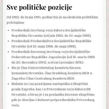
Sve političke pozicije
Od 1982. do kraja 1991. godine bio je na sledećim političkim
položajima:
Predsednik Izvršnog veća Sabora Socijalističke
Republike Hrvatske (od jula 1982. do 10. maja 1986),
Predsednik Predsedništva Socijalističke Republike
Hrvatske (od 10. maja 1986. do maja 1988),
Predsednik Saveznog izvršnog veća Socijalističke
Federativne Republike Jugoslavije (od 16. marta 1989.
do 20. decembra 1991), u stvari premijer SFRJ.
Bio je član Univerzitetskog komiteta Saveza
komunista Hrvatske, član Gradskog komiteta SKH u
Zagrebu i član Centralnog komiteta SKH.
Nalazio se i na pozicijama zastupnika u Skupštini
grada Zagreba, kao i u Privrednom veću Sabora SR
Hrvatske, a biran je i za poslanika Savezne skupštine,
gde je obavljao i dužnost potpredsednika Privrednog
veća.