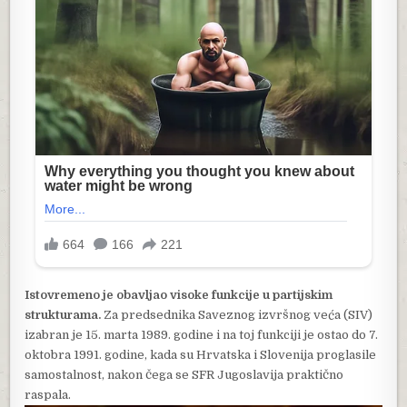
Istovremeno je obavljao visoke funkcije u partijskim
strukturama.
Za predsednika Saveznog izvršnog veća (SIV)
izabran je 15. marta 1989. godine i na toj funkciji je ostao do 7.
oktobra 1991. godine, kada su Hrvatska i Slovenija proglasile
samostalnost, nakon čega se SFR Jugoslavija praktično
raspala.