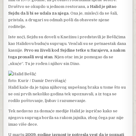
Društvo se okupilo u jednom restoranu, a
Halid je pitao
Sejdu da li bi se udala za njega
. Ona je, misleći da se šali,
pristala, a drugari su odmah pošli da obaveste njene
roditelje.
Iste noći, Sejdu su doveli u Knežinu i predstavili je Bešlićima
kao Halidovu buduću suprugu. Venčali su se petnaestak dana
kasnije.
Prvo su živeli kod Sejdine tetke u Sarajevu, a nakon
toga pronašli svoj stan
. Njen otac im je pomogao da se
„skuće“. Tu je rođen i njihov sin Dino.
foto: Kurir / Damir Dervišagić
Halid kaže da je tajna njihovog uspešnog braka u tome što su
se oni prvih nekoliko godina tek upoznavali, a iz toga se
rodilo poštovanje, ljubav i razumevanje.
Tek nedavno za domaće medije Halid je ispričao kako se
njegova supruga borila sa rakom jajnika, zbog čega par nije
imao više dece.
U martu
2009. godine javnost je potresla vest da je poznati