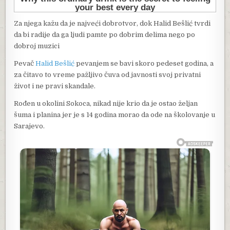
Za njega kažu da je najveći dobrotvor, dok Halid Bešlić tvrdi
da bi radije da ga ljudi pamte po dobrim delima nego po
dobroj muzici
Pevač
Halid Bešlić
pevanjem se bavi skoro pedeset godina, a
za čitavo to vreme pažljivo čuva od javnosti svoj privatni
život i ne pravi skandale.
Rođen u okolini Sokoca, nikad nije krio da je ostao željan
šuma i planina jer je s 14 godina morao da ode na školovanje u
Sarajevo.