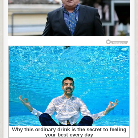
DOMAĆOJ
ESTRADI:
BOG
GA
JE
GODINAMA
OZBILJNO
TESTIRAO,
A
ON
JE
PREŽIVEO
NEZAMISLIVO