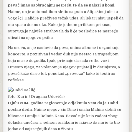
pevač imao saobraćajnu nesreću, te da se nalazi u komi
.
Naime, on je automobilom sletio sa puta u Alipašinoj ulici u
Vogošći. Halid je preživeo težak udes, ali lekari nisu uspeli da
mu spasu desno oko. Kako je jednom prilikom priznao,
supruga je najviše strahovala da li će posledice te nesreće
uticati na njegovu psihu.
Na sreću, on je nastavio da peva, snima albume i organizuje
koncerte, a pozitivan i vedar duh nije nestao sa tragedijom
koja mu se dogodila. Ipak, priznaje da sada retko vozi.
Umesto njega, za volanom je njegov prijatelj iz detinjstva, a
pevač kaže da se tek ponekad „provoza“ kako bi testirao
reflekse.
foto: Kurir / Dragana Udovičić
U julu 2014. godine regionom je odjeknula vest da je Halid
postao deda
. Naime njegov sin Dino i snaha Mahira dobili su
blizance Lamiju i Belmin Kana. Pevač nije krio radost zbog
dolaska unučića, a jednom prilikom je izjavio da mu je to bio
jedan od najsrećnijih dana u životu.