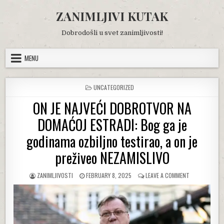
Skip
ZANIMLJIVI KUTAK
to
content
Dobrodošli u svet zanimljivosti!
MENU
POSTED
UNCATEGORIZED
IN
ON JE NAJVEĆI DOBROTVOR NA
DOMAĆOJ ESTRADI: Bog ga je
godinama ozbiljno testirao, a on je
preživeo NEZAMISLIVO
AUTHOR:
PUBLISHED
ON
ZANIMLJIVOSTI
FEBRUARY 8, 2025
LEAVE A COMMENT
DATE:
ON
JE
NAJVEĆI
DOBROTVOR
NA