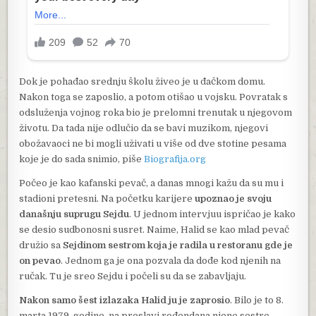
Dok je pohađao srednju školu živeo je u đačkom domu.
Nakon toga se zaposlio, a potom otišao u vojsku. Povratak s
odsluženja vojnog roka bio je prelomni trenutak u njegovom
životu. Da tada nije odlučio da se bavi muzikom, njegovi
obožavaoci ne bi mogli uživati u više od dve stotine pesama
koje je do sada snimio, piše
Biografija.org
Počeo je kao kafanski pevač, a danas mnogi kažu da su mu i
stadioni pretesni. Na početku karijere
upoznao je svoju
današnju suprugu Sejdu
. U jednom intervjuu ispričao je kako
se desio sudbonosni susret. Naime, Halid se kao mlad pevač
družio sa
Sejdinom sestrom koja je radila u restoranu gde je
on pevao
. Jednom ga je ona pozvala da dođe kod njenih na
ručak. Tu je sreo Sejdu i počeli su da se zabavljaju.
Nakon samo šest izlazaka Halid ju je zaprosio
. Bilo je to 8.
marta 1979. godine, na proslavi rođendana njene sestre.