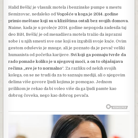
Halid Bešlić je vlasnik motela i benzinske pumpe u mestu
Semizovac, nedaleko od
Vogošće u koga je 2014. godine
primio meštane koji su u klizištima ostali bez svojih domova
.
Naime, kada je u proleće 2014. godine nepogoda zadesila taj
deo BiH, Bešlić je od menadžera motela tražio da isprazni
sobe i u njih smesti sve one koji su izgubili svoje kuće. Ovim
gestom oduševio je mnoge, ali je poznato da je pevač veliki
humanista od početka karijere.
Svi koji ga poznaju tvrde da
rado pomaže koliko je u njegovoj moći, a on to objašnjava
rečima „sve je to normalno
“. Za razliku od nekih svojih
kolega, on se ne trudi da za to saznaju mediji, ali o njegovim
delima više govore ljudi kojima je pomogao. Jednom
prilikom je rekao da bi voleo više da ga ljudi pamte kao
dobrog čoveka, nego kao dobrog pevača.