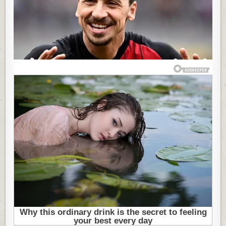
DO
VELIKIH
MILIONA:
EVO
KAKO
JE
ZLATAN
IBRAHIMOVIĆ
PODELIO
BOGATSTVO
UNUTAR
PORODICE