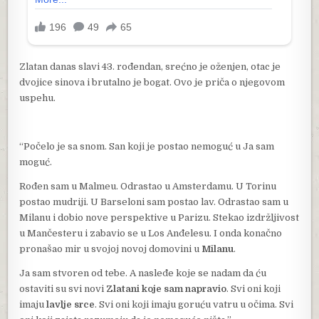
Zlatan danas slavi 43. rođendan, srećno je oženjen, otac je
dvojice sinova i brutalno je bogat. Ovo je priča o njegovom
uspehu.
“Počelo je sa snom. San koji je postao nemoguć u Ja sam
moguć.
Rođen sam u Malmeu. Odrastao u Amsterdamu. U Torinu
postao mudriji. U Barseloni sam postao lav. Odrastao sam u
Milanu i dobio nove perspektive u Parizu. Stekao izdržljivost
u Mančesteru i zabavio se u Los Anđelesu. I onda konačno
pronašao mir u svojoj novoj domovini u
Milanu
.
Ja sam stvoren od tebe. A nasleđe koje se nadam da ću
ostaviti su svi novi
Zlatani koje sam napravio
. Svi oni koji
imaju
lavlje srce
. Svi oni koji imaju goruću vatru u očima. Svi