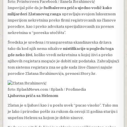
foto: Printscreen Facebook / Sanela Ibrahimović
Imperijal piše da je
fudbalerova priča ujedno vodič kako
milijarderi Zlatanovog ranga
upravljaju svojom luksuznom
imperijom nekretnina preko firmi registrovanih na članove
porodice, kao i preko advokata specijalizovanih za prenos
nekretnina u “poreska utočišta”.
Švedska je uređena i transparentna skandinavska država
tako da kod njih nema nikakve
mistifikacije u pogledu toga
gde neko živi
, koliko vredi nekretnina u kojoj živi a preko
njihovih registara moguće je dobiti niz podataka. Zahvaljujući
tom sistemu registara zna se gde sada žive članovi najuže
porodice Zlatana Ibrahimovića, prenosi Story.hr.
foto: SplashNews.com / Splash / Profimedia
Ljubavna priča sa Helenom
Zlatan je u ljubavi kao i u poslu uvek “pucao visoko”. Tako mu
je lako i prirodno pošlo za rukom da osvoji 11 godina stariju i
uspešnu Helenu sa kojom je dobio sinove.