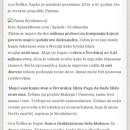
ocu Šefiku. Šapko je nažalost preminuo 2014. u 41. godini, što
je strašno pogodilo Zlatana.
foto: SplashNews.com / Splash / Profimedia
Zlatan je uspeo da deo
miliona prebaci na kompaniju koju je
poverio majci i polubratu Aleksandru
. Zatim je svojoj mami
kupio luksuzan stan u Novalji kako bi bila blizu
svojim
sestrama
. Majci je kupio i
crkvu u Švedskoj za 9,24
miliona evra
, ali ju je odmah srušio kako bi izgradio luksuzne
stanove. Bivša spremačica, koja je naporno radila
14 sati
dnevno
tokom podzanja svoje dece, danas može biti ponosna
i zadovoljna.
‘
Majci sam kupio stan u Hrvatskoj, blizu Pagu da bude bliže
sestrama
. Želimo joj poslati Maksija i Vinsenta, same, bez
mame i tate. Trebaju se naučiti samostalnosti. Želimo da neko
vreme provedu u Hrvatskoj sa svojom bakom, koja ih može
štošta naučiti’, napisao je Ibrahimović.
Ocu Šefiku je kupio
dom u ekskluzivnom delu Malmoa
. Sa
druge strane, Zlatanova majka Jurka živi u ulici Henrik