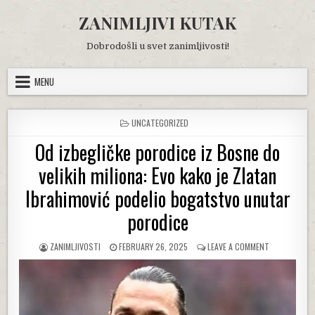
Skip
ZANIMLJIVI KUTAK
to
content
Dobrodošli u svet zanimljivosti!
MENU
POSTED
UNCATEGORIZED
IN
Od izbegličke porodice iz Bosne do
velikih miliona: Evo kako je Zlatan
Ibrahimović podelio bogatstvo unutar
porodice
AUTHOR:
PUBLISHED
ON
ZANIMLJIVOSTI
FEBRUARY 26, 2025
LEAVE A COMMENT
DATE:
OD
IZBEGLIČKE
PORODICE
IZ
BOSNE