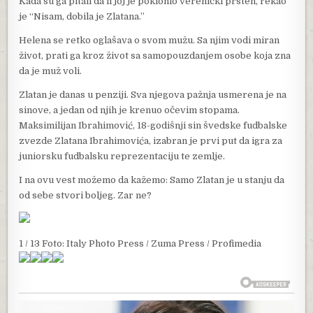
Kada su ga pitali da li joj je poklonio verenički prsten, rekao
je “Nisam, dobila je Zlatana.”
Helena se retko oglašava o svom mužu. Sa njim vodi miran
život, prati ga kroz život sa samopouzdanjem osobe koja zna
da je muž voli.
Zlatan je danas u penziji. Sva njegova pažnja usmerena je na
sinove, a jedan od njih je krenuo očevim stopama.
Maksimilijan Ibrahimović, 18-godišnji sin švedske fudbalske
zvezde Zlatana Ibrahimovića, izabran je prvi put da igra za
juniorsku fudbalsku reprezentaciju te zemlje.
I na ovu vest možemo da kažemo: Samo Zlatan je u stanju da
od sebe stvori boljeg. Zar ne?
1 / 13 Foto: Italy Photo Press / Zuma Press / Profimedia