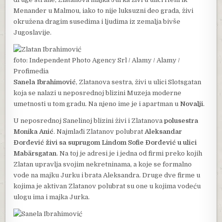
Menander u Malmou, iako to nije luksuzni deo grada, živi
okružena dragim susedima i ljudima iz zemalja bivše
Jugoslavije.
foto: Independent Photo Agency Srl / Alamy / Alamy /
Profimedia
Sanela Ibrahimović
, Zlatanova sestra, živi u ulici Slotsgatan
koja se nalazi u neposrednoj blizini Muzeja moderne
umetnosti u tom gradu. Na njeno ime je i apartman u
Novalji
.
U neposrednoj Sanelinoj blizini živi i Zlatanova
polusestra
Monika Anić
. Najmlađi Zlatanov polubrat
Aleksandar
Đorđević živi sa suprugom Lindom Sofie Đorđević u ulici
Mabärsgatan
. Na toj je adresi je i jedna od firmi preko kojih
Zlatan upravlja svojim nekretninama, a koje se formalno
vode na majku Jurku i brata Aleksandra. Druge dve firme u
kojima je aktivan Zlatanov polubrat su one u kojima vodeću
ulogu ima i majka Jurka.