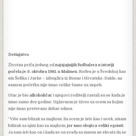
Detinjstvo
Životna priča jednog od
najsjajnijih fudbalera u istoriji
počela je 3. oktobra 1981. u Malmeu
. Rođen je u Švedskoj kao
sin Šefika i Jurke – izbeglica iz Bosne i Hrvatske. Dakle, na
samom početku nije imao velike šanse za uspeh.
Otac je bio
alkoholičar
i njegovi roditelji rastali su se kada je
imao samo dve godine. Uglavnom je živeo sa ocem sa kojim
nije imao preterano dobar odnos.
“Više sam blizak sa majkom. Sa ocem je isto kao i uvek, nisam
bilizak sa njim kao sa majkom,
jer smo obojica veliki egoisti
.
Ja sam isti kao on i kada se on svađa sa mnom ne shvata da se