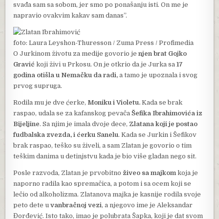
svađa sam sa sobom, jer smo po ponašanju isti. On me je
napravio ovakvim kakav sam danas”.
foto: Laura Leyshon-Thuresson / Zuma Press / Profimedia
O Jurkinom životu za medije govorio je
njen brat Gojko
Gravić
koji živi u Prkosu. On je otkrio da je Jurka sa
17
godina otišla u Nemačku da radi,
a tamo je upoznala i svog
prvog supruga.
Rodila mu je dve ćerke,
Moniku i Violetu.
Kada se brak
raspao, udala se za kafanskog pevača
Šefika Ibrahimovića iz
Bijeljine
. Sa njim je imala dvoje dece,
Zlatana koji je postao
fudbalska zvezda, i ćerku Sanelu
. Kada se Jurkin i Šefikov
brak raspao, teško su živeli, a sam Zlatan je govorio o tim
teškim danima u detinjstvu kada je bio više gladan nego sit.
Posle razvoda, Zlatan je prvobitno
živeo sa majkom
koja je
naporno radila kao spremačica, a potom i sa ocem koji se
lečio od alkoholizma. Zlatanova majka je kasnije rodila svoje
peto dete u
vanbračnoj vezi
, a njegovo ime je Aleksandar
Đorđević. Isto tako, imao je polubrata Šapka, koji je dat svom