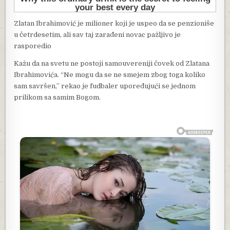
Zlatan Ibrahimović je milioner koji je uspeo da se penzioniše
u četrdesetim, ali sav taj zarađeni novac pažljivo je
rasporedio
Kažu da na svetu ne postoji samouvereniji čovek od Zlatana
Ibrahimovića. “Ne mogu da se ne smejem zbog toga koliko
sam savršen,” rekao je fudbaler upoređujući se jednom
prilikom sa samim Bogom.