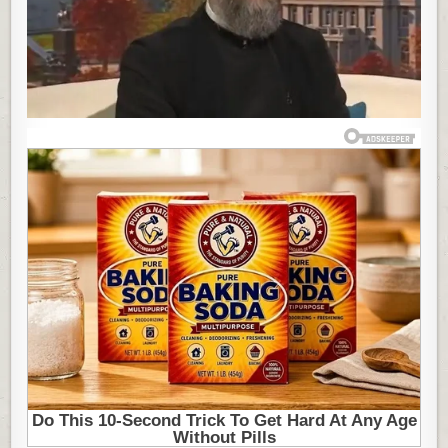
SVE
TO
NA
KRAJU
SMRT
POJEDE”:
OTAC
PREDRAG
OBJAŠNJAVA
ŠTA
JE
SMISAO
ŽIVOTA
VERNIKA