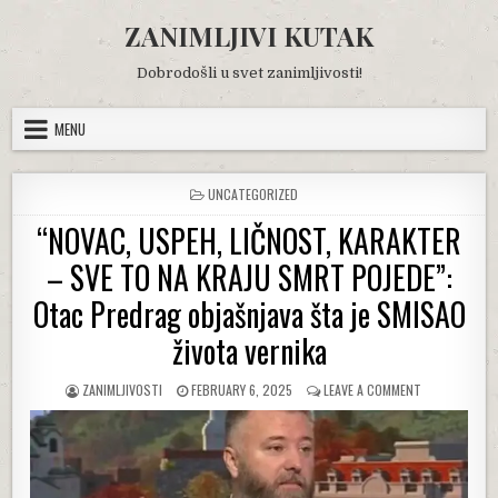
Skip
ZANIMLJIVI KUTAK
to
content
Dobrodošli u svet zanimljivosti!
MENU
POSTED
UNCATEGORIZED
IN
“NOVAC, USPEH, LIČNOST, KARAKTER
– SVE TO NA KRAJU SMRT POJEDE”:
Otac Predrag objašnjava šta je SMISAO
života vernika
AUTHOR:
PUBLISHED
ON
ZANIMLJIVOSTI
FEBRUARY 6, 2025
LEAVE A COMMENT
DATE:
“NOVAC,
USPEH,
LIČNOST,
KARAKTER
–