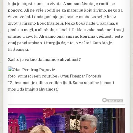
koja je uopšte smisao života.
A smisao života je roditi se
ponovo
. Ali ne više roditi se za materiju koju živimo, nego za
žuvot večni. I onda počinje put svake osobe za sebe kroz
život, a mi smo Bogotražitelji. Neko boga nađe u parama, u
poslu, u moći, u alkoholu, u kocki. Dakle, svako nađe neki svoj
smisao u životu.
Ali samo onaj smisao koji ima večnost, jeste
onaj pravi smisao
. Liturgija daje to. A zašto? Zato što je
hrišćanski.”
Zašto je važno da imamo zahvalnost?
foto: Printscreen Youtube / Oтац Предраг Поповић
“Zahvalnost je odlika velikih ljudi. Samo stabilne ličnosti
mogu da imaju zahvalnost.”