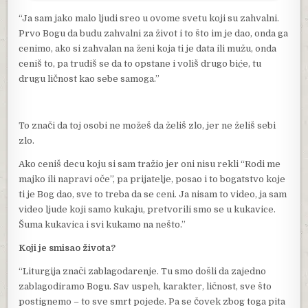
“Ja sam jako malo ljudi sreo u ovome svetu koji su zahvalni.
Prvo Bogu da budu zahvalni za život i to što im je dao, onda ga
cenimo, ako si zahvalan na ženi koja ti je data ili mužu, onda
ceniš to, pa trudiš se da to opstane i voliš drugo biće, tu
drugu ličnost kao sebe samoga.”
To znači da toj osobi ne možeš da želiš zlo, jer ne želiš sebi
zlo.
Ako ceniš decu koju si sam tražio jer oni nisu rekli “Rodi me
majko ili napravi oče”, pa prijatelje, posao i to bogatstvo koje
ti je Bog dao, sve to treba da se ceni. Ja nisam to video, ja sam
video ljude koji samo kukaju, pretvorili smo se u kukavice.
Šuma kukavica i svi kukamo na nešto.”
Koji je smisao života?
“Liturgija znači zablagodarenje. Tu smo došli da zajedno
zablagodiramo Bogu. Sav uspeh, karakter, ličnost, sve što
postignemo – to sve smrt pojede. Pa se čovek zbog toga pita