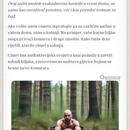
Ovaj začin možete svakodnevno koristiti u svom domu, ne
samo kao osveživač prostora, već i kao prirodni tretman za
buđ.
Ako volite miris cimeta, isprobajte ga na različite načine u
vašem domu, osim u kuhinji. Na primjer, vaše kućne biljke
mogu privući komarce i druge insekte. Kako biste ih se
riješili, stavite cimet u saksiju.
Cimet ima antibakterijska svojstva koja pomažu u zaštiti
sobnih biljaka, a istovremeno uništava gljivice kojima se
hrane larve komaraca.