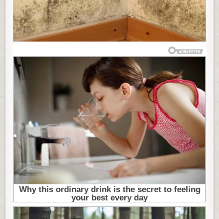
BUĐI
SE
NAJLAKŠE
MOŽETE
RIJEŠITI
OVIM
ZAČINOM,
IMATE
GA
U
KUĆI