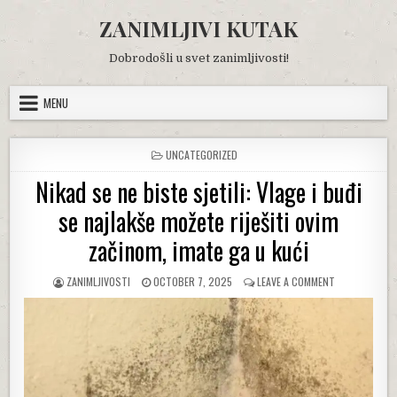
Skip
ZANIMLJIVI KUTAK
to
content
Dobrodošli u svet zanimljivosti!
MENU
POSTED
UNCATEGORIZED
IN
Nikad se ne biste sjetili: Vlage i buđi
se najlakše možete riješiti ovim
začinom, imate ga u kući
AUTHOR:
PUBLISHED
ON
ZANIMLJIVOSTI
OCTOBER 7, 2025
LEAVE A COMMENT
DATE:
NIKAD
SE
NE
BISTE
SJETILI:
VLAGE
I