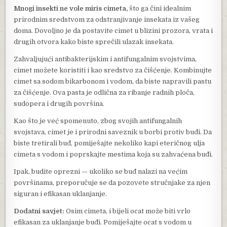
Mnogi insekti ne vole miris cimeta,
što ga čini idealnim
prirodnim sredstvom za odstranjivanje insekata iz vašeg
doma. Dovoljno je da postavite cimet u blizini prozora, vrata i
drugih otvora kako biste sprečili ulazak insekata.
Zahvaljujući antibakterijskim i antifungalnim svojstvima,
cimet možete koristiti i kao sredstvo za čišćenje. Kombinujte
cimet sa sodom bikarbonom i vodom, da biste napravili pastu
za čišćenje. Ova pasta je odlična za ribanje radnih ploča,
sudopera i drugih površina.
Kao što je već spomenuto, zbog svojih antifungalnih
svojstava, cimet je i prirodni saveznik u borbi protiv buđi. Da
biste tretirali buđ, pomiješajte nekoliko kapi eteričnog ulja
cimeta s vodom i poprskajte mestima koja su zahvaćena buđi.
Ipak, budite oprezni — ukoliko se buđ nalazi na većim
površinama, preporučuje se da pozovete stručnjake za njen
siguran i efikasan uklanjanje.
Dodatni savjet:
Osim cimeta, i bijeli ocat može biti vrlo
efikasan za uklanjanje buđi. Pomiješajte ocat s vodom u