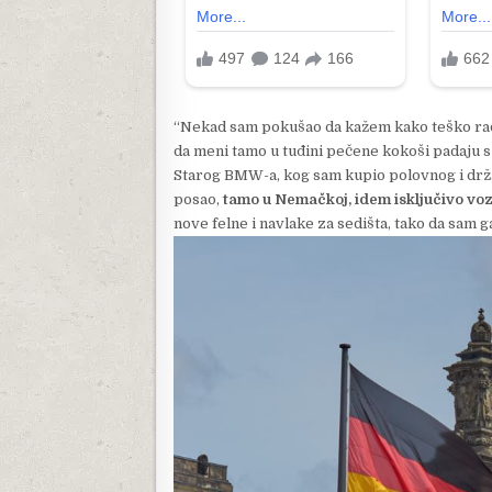
“Nekad sam pokušao da kažem kako teško radim,
da meni tamo u tuđini pečene kokoši padaju s
Starog BMW-a, kog sam kupio polovnog i držao
posao,
tamo u Nemačkoj, idem isključivo voz
nove felne i navlake za sedišta, tako da sam g