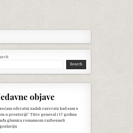
arch
Search
edavne objave
sećam odvratni zadah razvrata kad sam s
om u prostoriji” Titov general i 17 godina
ađa glumica romansom razbesneli
goslaviju