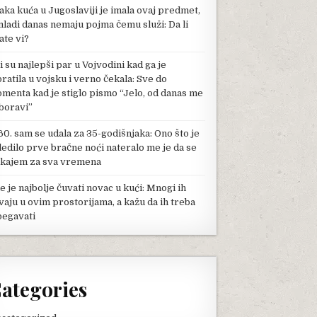
aka kuća u Jugoslaviji je imala ovaj predmet,
mladi danas nemaju pojma čemu služi: Da li
ate vi?
li su najlepši par u Vojvodini kad ga je
pratila u vojsku i verno čekala: Sve do
menta kad je stiglo pismo “Jelo, od danas me
boravi”
60. sam se udala za 35-godišnjaka: Ono što je
ledilo prve bračne noći nateralo me je da se
kajem za sva vremena
e je najbolje čuvati novac u kući: Mnogi ih
vaju u ovim prostorijama, a kažu da ih treba
begavati
ategories