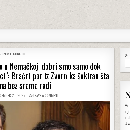
POSTED
UNCATEGORIZED
Se
IN
mo u Nemačkoj, dobri smo samo dok
i”: Bračni par iz Zvornika šokiran šta
na bez srama radi
N
BLISHED
ON
CEMBER 27, 2025
LEAVE A COMMENT
TE:
“NE
ZNAJU
“O
KAKO
nj
ZARAĐUJEMO
ml
U
Ju
NEMAČKOJ,
DOBRI