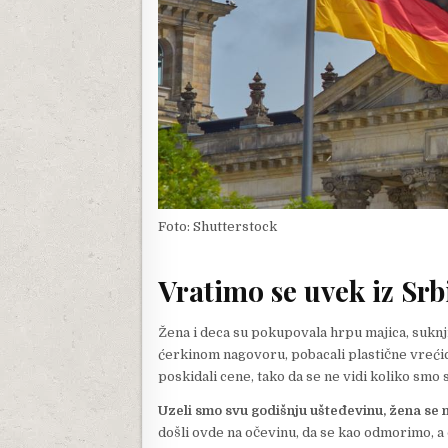
Foto: Shutterstock
Vratimo se uvek iz Srb
Žena i deca su pokupovala hrpu majica, suknji,
ćerkinom nagovoru, pobacali plastične vrećic
poskidali cene, tako da se ne vidi koliko smo s
Uzeli smo svu godišnju ušteđevinu, žena se ma
došli ovde na očevinu, da se kao odmorimo, a