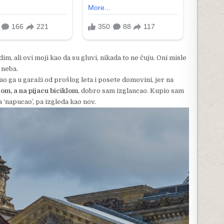
 ali ovi moji kao da su gluvi, nikada to ne čuju. Oni misle
 neba.
 ga u garaži od prošlog leta i posete domovini, jer na
om, a na pijacu biciklom
, dobro sam izglancao. Kupio sam
a ‘napucao’, pa izgleda kao nov.