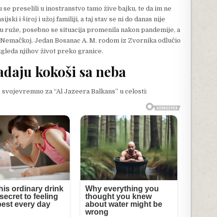
u se preselili u inostranstvo tamo žive bajku, te da im ne
i i široj i užoj familiji, a taj stav se ni do danas nije
u ruže, posebno se situacija promenila nakon pandemije, a
a u Nemačkoj. Jedan Bosanac A. M. rodom iz Zvornika odlučio
zgleda njihov život preko granice.
adaju kokoši sa neba
o svojevremno za “Al Jazeera Balkans” u celosti: