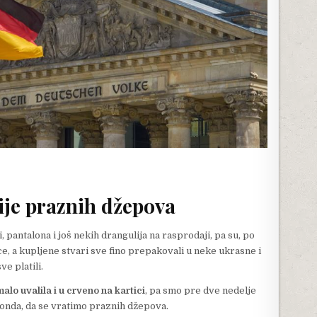
ije praznih džepova
 pantalona i još nekih drangulija na rasprodaji, pa su, po
e, a kupljene stvari sve fino prepakovali u neke ukrasne i
ve platili.
lo uvalila i u crveno na kartici
, pa smo pre dve nedelje
 onda, da se vratimo praznih džepova.