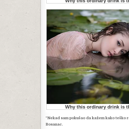
“Nekad sam pokušao da kažem kako teško radim
Bosanac.