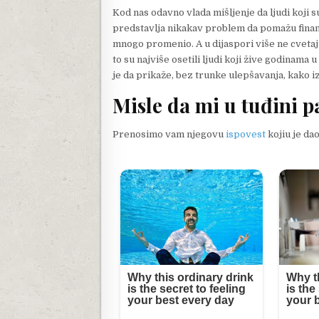
Kod nas odavno vlada mišljenje da ljudi koji s
predstavlja nikakav problem da pomažu finansijsk
mnogo promenio. A u dijaspori više ne cvetaj
to su najviše osetili ljudi koji žive godinam
je da prikaže, bez trunke ulepšavanja, kako i
Misle da mi u tuđini p
Prenosimo vam njegovu
ispovest
kojiu je da