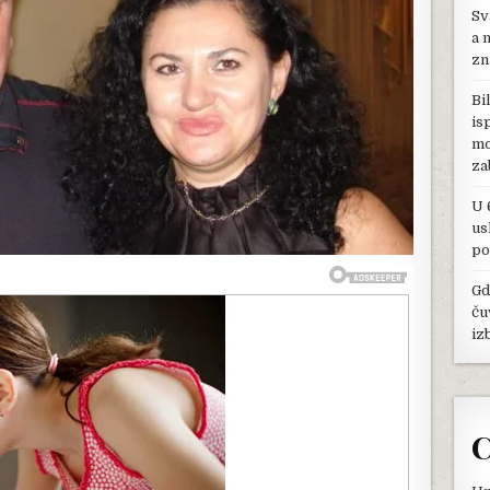
SMO
Sv
SAMO
a 
DOK
zn
DAJEMO,
A
Bi
MISLE
is
DA
mo
SMO
SELJACI”:
za
BRAČNI
PAR
U 
IZ
us
ZVORNIKA
po
ŠOKIRAN
ŠTA
Gd
IM
ču
RODBINA
BEZ
iz
SRAMA
RADI
C