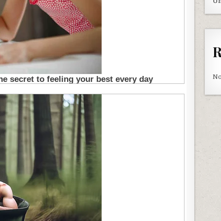
Un
R
No