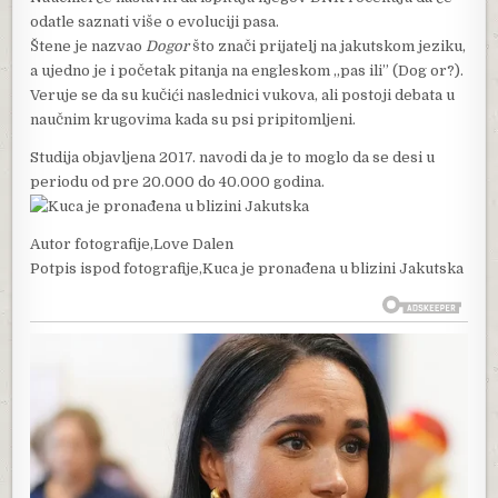
odatle saznati više o evoluciji pasa.
Štene je nazvao
Dogor
što znači prijatelj na jakutskom jeziku,
a ujedno je i početak pitanja na engleskom „pas ili” (Dog or?).
Veruje se da su kučići naslednici vukova, ali postoji debata u
naučnim krugovima kada su psi pripitomljeni.
Studija objavljena 2017. navodi da je to moglo da se desi u
periodu od pre 20.000 do 40.000 godina.
Autor fotografije,
Love Dalen
Potpis ispod fotografije,
Kuca je pronađena u blizini Jakutska