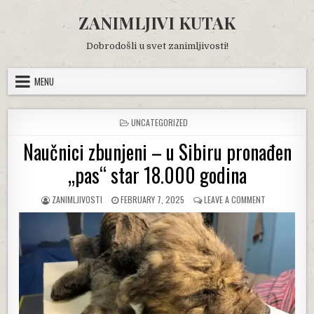
Skip
ZANIMLJIVI KUTAK
to
content
Dobrodošli u svet zanimljivosti!
MENU
POSTED
UNCATEGORIZED
IN
Naučnici zbunjeni – u Sibiru pronađen
„pas“ star 18.000 godina
AUTHOR:
PUBLISHED
ON
ZANIMLJIVOSTI
FEBRUARY 7, 2025
LEAVE A COMMENT
DATE:
NAUČNICI
ZBUNJENI
–
U
SIBIRU
PRONAĐEN
„PAS“
STAR
18.000