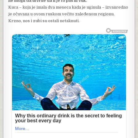
ne mogu da utvrde da li je to pas ili vuk.
Kuca – koja je imala dva meseca kada je uginula – izvanredno
je očuvana u ovom ruskom večito zaleđenom regionu.
Krzno, nos i zubi su ostali netaknuti.