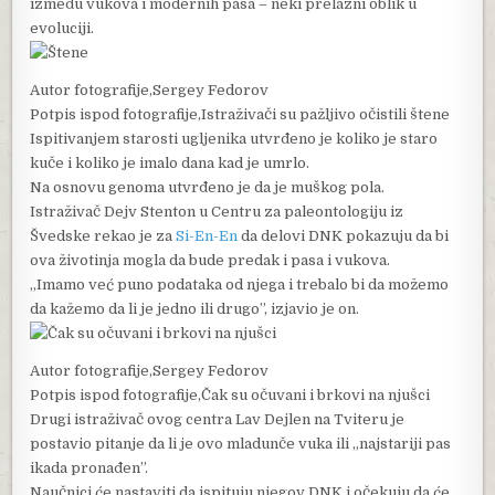
između vukova i modernih pasa – neki prelazni oblik u
evoluciji.
Autor fotografije,
Sergey Fedorov
Potpis ispod fotografije,
Istraživači su pažljivo očistili štene
Ispitivanjem starosti ugljenika utvrđeno je koliko je staro
kuče i koliko je imalo dana kad je umrlo.
Na osnovu genoma utvrđeno je da je muškog pola.
Istraživač Dejv Stenton u Centru za paleontologiju iz
Švedske rekao je za
Si-En-En
da delovi DNK pokazuju da bi
ova životinja mogla da bude predak i pasa i vukova.
„Imamo već puno podataka od njega i trebalo bi da možemo
da kažemo da li je jedno ili drugo”, izjavio je on.
Autor fotografije,
Sergey Fedorov
Potpis ispod fotografije,
Čak su očuvani i brkovi na njušci
Drugi istraživač ovog centra Lav Dejlen na Tviteru je
postavio pitanje da li je ovo mladunče vuka ili „najstariji pas
ikada pronađen”.
Naučnici će nastaviti da ispituju njegov DNK i očekuju da će