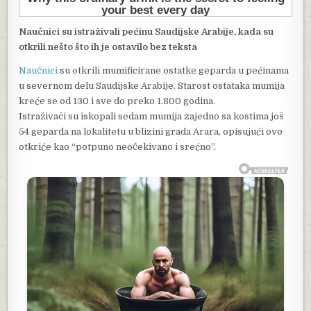
Naučnici su istraživali pećinu Saudijske Arabije, kada su
otkrili nešto što ih je ostavilo bez teksta
Naučnici
su otkrili mumificirane ostatke geparda u pećinama
u severnom delu Saudijske Arabije. Starost ostataka mumija
kreće se od 130 i sve do preko 1.800 godina.
Istraživači su iskopali sedam mumija zajedno sa kostima još
54 geparda na lokalitetu u blizini grada Arara, opisujući ovo
otkriće kao “potpuno neočekivano i srećno”.