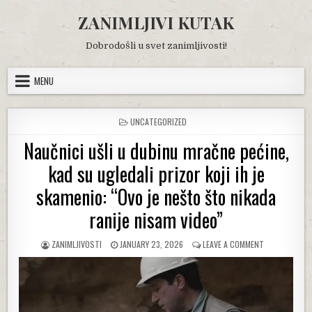
Skip
ZANIMLJIVI KUTAK
to
content
Dobrodošli u svet zanimljivosti!
MENU
POSTED
UNCATEGORIZED
IN
Naučnici ušli u dubinu mračne pećine,
kad su ugledali prizor koji ih je
skamenio: “Ovo je nešto što nikada
ranije nisam video”
AUTHOR:
PUBLISHED
ON
ZANIMLJIVOSTI
JANUARY 23, 2026
LEAVE A COMMENT
DATE:
NAUČNICI
UŠLI
U
DUBINU
MRAČNE