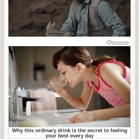
PEĆINE,
KAD
SU
UGLEDALI
PRIZOR
KOJI
IH
JE
SKAMENIO:
“OVO
JE
NEŠTO
ŠTO
NIKADA
RANIJE
NISAM
VIDEO”