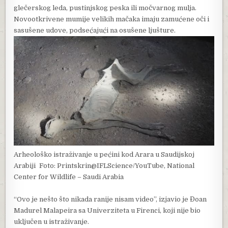
glečerskog leda, pustinjskog peska ili močvarnog mulja.
Novootkrivene mumije velikih mačaka imaju zamućene oči i
sasušene udove, podsećajući na osušene ljušture.
Arheološko istraživanje u pećini kod Arara u Saudijskoj
Arabiji
Foto: Printskrin@IFLScience/YouTube, National
Center for Wildlife – Saudi Arabia
“Ovo je nešto što nikada ranije nisam video”, izjavio je Đoan
Madurel Malapeira sa Univerziteta u Firenci, koji nije bio
uključen u istraživanje.