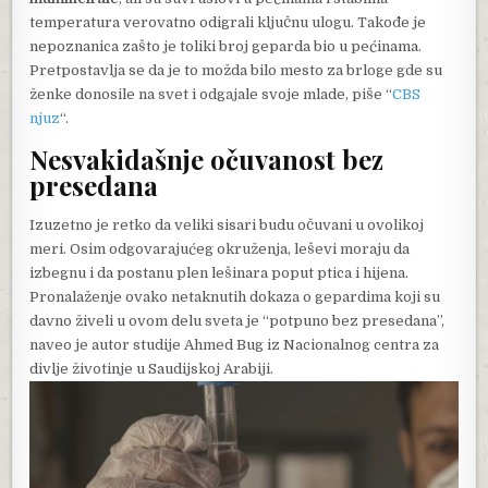
temperatura verovatno odigrali ključnu ulogu. Takođe je
nepoznanica zašto je toliki broj geparda bio u pećinama.
Pretpostavlja se da je to možda bilo mesto za brloge gde su
ženke donosile na svet i odgajale svoje mlade, piše “
CBS
njuz
“.
Nesvakidašnje očuvanost bez
presedana
Izuzetno je retko da veliki sisari budu očuvani u ovolikoj
meri. Osim odgovarajućeg okruženja, leševi moraju da
izbegnu i da postanu plen lešinara poput ptica i hijena.
Pronalaženje ovako netaknutih dokaza o gepardima koji su
davno živeli u ovom delu sveta je “potpuno bez presedana”,
naveo je autor studije Ahmed Bug iz Nacionalnog centra za
divlje životinje u Saudijskoj Arabiji.