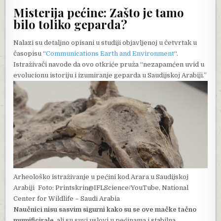
Misterija pećine: Zašto je tamo
bilo toliko geparda?
Nalazi su detaljno opisani u studiji objavljenoj u četvrtak u
časopisu “
Communications Earth and Environment
“.
Istraživači navode da ovo otkriće pruža “nezapamćen uvid u
evolucionu istoriju i izumiranje geparda u Saudijskoj Arabiji.”
Arheološko istraživanje u pećini kod Arara u Saudijskoj
Arabiji
Foto: Printskrin@IFLScience/YouTube, National
Center for Wildlife – Saudi Arabia
Naučnici nisu sasvim sigurni kako su se ove mačke tačno
mumificirale
, ali su suvi uslovi u pećinama i stabilna