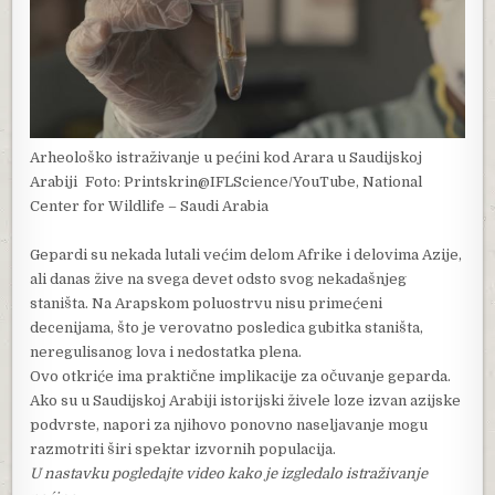
Arheološko istraživanje u pećini kod Arara u Saudijskoj
Arabiji
Foto: Printskrin@IFLScience/YouTube, National
Center for Wildlife – Saudi Arabia
Gepardi su nekada lutali većim delom Afrike i delovima Azije,
ali danas žive na svega devet odsto svog nekadašnjeg
staništa. Na Arapskom poluostrvu nisu primećeni
decenijama, što je verovatno posledica gubitka staništa,
neregulisanog lova i nedostatka plena.
Ovo otkriće ima praktične implikacije za očuvanje geparda.
Ako su u Saudijskoj Arabiji istorijski živele loze izvan azijske
podvrste, napori za njihovo ponovno naseljavanje mogu
razmotriti širi spektar izvornih populacija.
U nastavku pogledajte video kako je izgledalo istraživanje