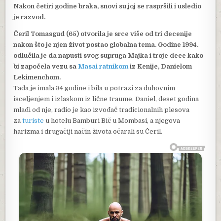
Nakon četiri godine braka, snovi su joj se raspršili i usledio
je razvod.
Čeril Tomasgud (65) otvorila je srce više od tri decenije
nakon što je njen život postao globalna tema. Godine 1994.
odlučila je da napusti svog supruga Majka i troje dece kako
bi započela vezu sa
Masai ratnikom
iz Kenije, Danielom
Lekimenchom.
Tada je imala 34 godine i bila u potrazi za duhovnim
isceljenjem i izlaskom iz lične traume. Daniel, deset godina
mlađi od nje, radio je kao izvođač tradicionalnih plesova
za
turiste
u hotelu Bamburi Bič u Mombasi, a njegova
harizma i drugačiji način života očarali su Čeril.