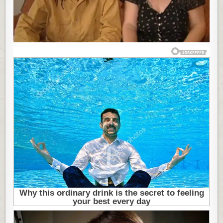
RATNIKA:
“NAPRAVILA
SAM
OGROMNU
GREŠKU,
BILA
SAM
KARTA
ZA
OBROK”