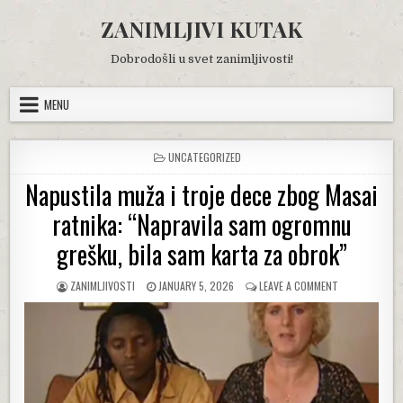
Skip
ZANIMLJIVI KUTAK
to
content
Dobrodošli u svet zanimljivosti!
MENU
POSTED
UNCATEGORIZED
IN
Napustila muža i troje dece zbog Masai
ratnika: “Napravila sam ogromnu
grešku, bila sam karta za obrok”
AUTHOR:
PUBLISHED
ON
ZANIMLJIVOSTI
JANUARY 5, 2026
LEAVE A COMMENT
DATE:
NAPUSTILA
MUŽA
I
TROJE
DECE
ZBOG
MASAI