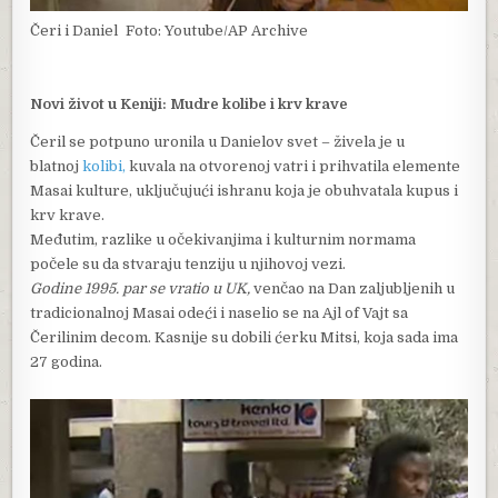
Čeri i Daniel
Foto: Youtube/AP Archive
Novi život u Keniji: Mudre kolibe i krv krave
Čeril se potpuno uronila u Danielov svet – živela je u
blatnoj
kolibi,
kuvala na otvorenoj vatri i prihvatila elemente
Masai kulture, uključujući ishranu koja je obuhvatala kupus i
krv krave.
Međutim, razlike u očekivanjima i kulturnim normama
počele su da stvaraju tenziju u njihovoj vezi.
Godine 1995. par se vratio u UK,
venčao na Dan zaljubljenih u
tradicionalnoj Masai odeći i naselio se na Ajl of Vajt sa
Čerilinim decom. Kasnije su dobili ćerku Mitsi, koja sada ima
27 godina.