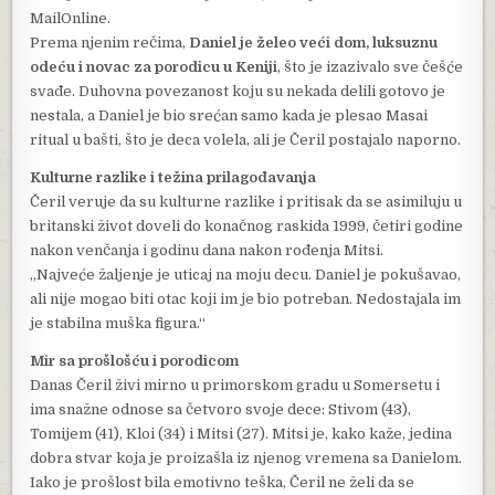
MailOnline.
Prema njenim rečima,
Daniel je želeo veći dom, luksuznu
odeću i novac za porodicu u Keniji
, što je izazivalo sve češće
svađe. Duhovna povezanost koju su nekada delili gotovo je
nestala, a Daniel je bio srećan samo kada je plesao Masai
ritual u bašti, što je deca volela, ali je Čeril postajalo naporno.
Kulturne razlike i težina prilagođavanja
Čeril veruje da su kulturne razlike i pritisak da se asimiluju u
britanski život doveli do konačnog raskida 1999, četiri godine
nakon venčanja i godinu dana nakon rođenja Mitsi.
„Najveće žaljenje je uticaj na moju decu. Daniel je pokušavao,
ali nije mogao biti otac koji im je bio potreban. Nedostajala im
je stabilna muška figura.“
Mir sa prošlošću i porodicom
Danas Čeril živi mirno u primorskom gradu u Somersetu i
ima snažne odnose sa četvoro svoje dece: Stivom (43),
Tomijem (41), Kloi (34) i Mitsi (27). Mitsi je, kako kaže, jedina
dobra stvar koja je proizašla iz njenog vremena sa Danielom.
Iako je prošlost bila emotivno teška, Čeril ne želi da se