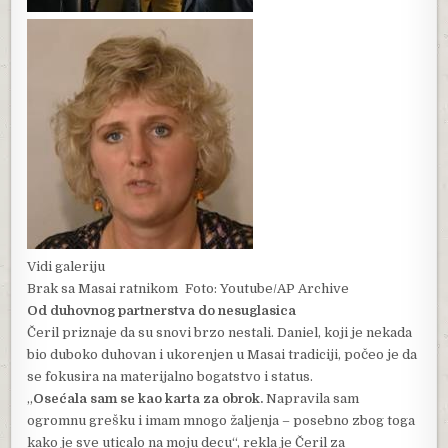
Vidi galeriju
Brak sa Masai ratnikom
Foto: Youtube/AP Archive
Od duhovnog partnerstva do nesuglasica
Čeril priznaje da su snovi brzo nestali. Daniel, koji je nekada
bio duboko duhovan i ukorenjen u Masai tradiciji, počeo je da
se fokusira na materijalno bogatstvo i status.
„
Osećala sam se kao karta za obrok.
Napravila sam
ogromnu grešku i imam mnogo žaljenja – posebno zbog toga
kako je sve uticalo na moju decu“, rekla je Čeril za