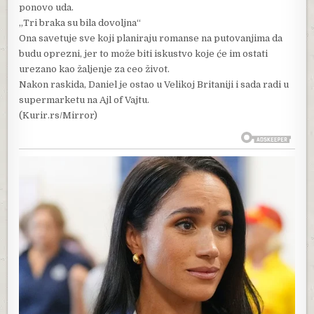
ponovo uda.
„Tri braka su bila dovoljna“
Ona savetuje sve koji planiraju romanse na putovanjima da
budu oprezni, jer to može biti iskustvo koje će im ostati
urezano kao žaljenje za ceo život.
Nakon raskida, Daniel je ostao u Velikoj Britaniji i sada radi u
supermarketu na Ajl of Vajtu.
(Kurir.rs/Mirror)