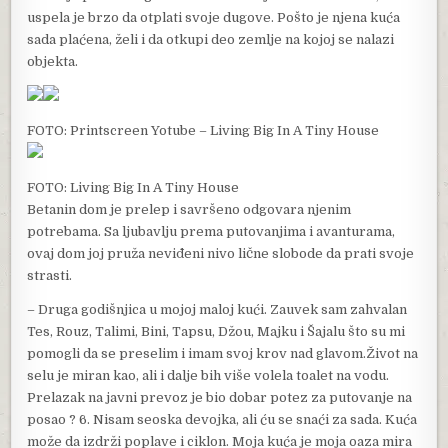
uspela je brzo da otplati svoje dugove. Pošto je njena kuća
sada plaćena, želi i da otkupi deo zemlje na kojoj se nalazi
objekta.
FOTO: Printscreen Yotube – Living Big In A Tiny House
FOTO: Living Big In A Tiny House
Betanin dom je prelep i savršeno odgovara njenim
potrebama. Sa ljubavlju prema putovanjima i avanturama,
ovaj dom joj pruža neviđeni nivo lične slobode da prati svoje
strasti.
– Druga godišnjica u mojoj maloj kući. Zauvek sam zahvalan
Tes, Rouz, Talimi, Bini, Tapsu, Džou, Majku i Šajalu što su mi
pomogli da se preselim i imam svoj krov nad glavom.Život na
selu je miran kao, ali i dalje bih više volela toalet na vodu.
Prelazak na javni prevoz je bio dobar potez za putovanje na
posao ? 6. Nisam seoska devojka, ali ću se snaći za sada. Kuća
može da izdrži poplave i ciklon. Moja kuća je moja oaza mira