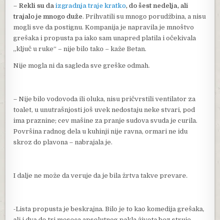
–
Rekli su da
izgradnja traje kratko
, do šest nedelja, ali
trajalo je mnogo duže
. Prihvatili su mnogo porudžbina, a nisu
mogli sve da postignu. Kompanija je napravila je mnoštvo
grešaka i propusta pa iako sam unapred platila i očekivala
„ključ u ruke“ – nije bilo tako – kaže Betan.
Nije mogla ni da sagleda sve greške odmah.
– Nije bilo vodovoda ili oluka, nisu pričvrstili ventilator za
toalet, u unutrašnjosti još uvek nedostaju neke stvari, pod
ima praznine; cev mašine za pranje sudova svuda je curila.
Površina radnog dela u kuhinji nije ravna, ormari ne idu
skroz do plavona – nabrajala je.
I dalje ne može da veruje da je bila žrtva takve prevare.
-Lista propusta je beskrajna. Bilo je to kao komedija grešaka,
ali i dva do tri meseca apsolutnog pakla života bez struje,