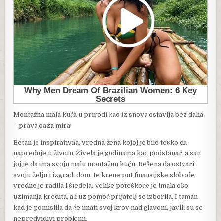
Montažna mala kuća u prirodi kao iz snova ostavlja bez daha
– prava oaza mira!
Betan je inspirativna, vredna žena kojoj je bilo teško da
napreduje u životu. Živela je godinama kao podstanar, a san
joj je da ima svoju malu montažnu kuću. Rešena da ostvari
svoju želju i izgradi dom, te krene put finansijske slobode
vredno je radila i štedela. Velike poteškoće je imala oko
uzimanja kredita, ali uz pomoć prijatelj se izborila. I taman
kad je pomislila da će imati svoj krov nad glavom, javili su se
nepredvidivi problemi.