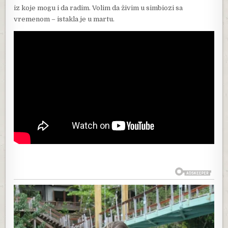
iz koje mogu i da radim. Volim da živim u simbiozi sa
vremenom – istakla je u martu.