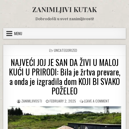
Skip
ZANIMLJIVI KUTAK
to
content
Dobrodošli u svet zanimljivosti!
MENU
POSTED
UNCATEGORIZED
IN
NAJVEĆI JOJ JE SAN DA ŽIVI U MALOJ
KUĆI U PRIRODI: Bila je žrtva prevare,
a onda je izgradila dom KOJI BI SVAKO
POŽELEO
AUTHOR:
PUBLISHED
ON
ZANIMLJIVOSTI
FEBRUARY 2, 2025
LEAVE A COMMENT
DATE:
NAJVEĆI
JOJ
JE
SAN
DA