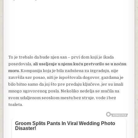
To je trebalo da bude njen san – prvi dom koji je ikada
posedovala,
ali useljenje u njenu kuću pretvorilo se u noćnu
moru.
Kompanija koja je bila zadužena za izgradnju, nije
završila sav posao, niti je ispoštovala dogovor, gazdama je
bilo bitno samo da joj što pre predaju ključeve, jer su imali
mnogo ugovorenog posla. Nekoliko nedelja se mučila na
svom udaljenom seoskom mestu bez struje, vode i bez
toaleta.