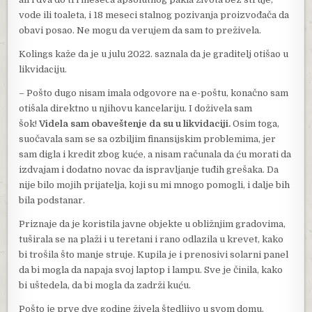
vode ili toaleta, i 18 meseci stalnog pozivanja proizvođača da
obavi posao. Ne mogu da verujem da sam to preživela.
Kolings kaže da je u julu 2022. saznala da je graditelj otišao u
likvidaciju.
– Pošto dugo nisam imala odgovore na e-poštu, konačno sam
otišala direktno u njihovu kancelariju. I doživela sam
šok!
Videla sam obaveštenje da su u likvidaciji.
Osim toga,
suočavala sam se sa ozbiljim finansijskim problemima, jer
sam digla i kredit zbog kuće, a nisam računala da ću morati da
izdvajam i dodatno novac da ispravljanje tuđih grešaka. Da
nije bilo mojih prijatelja, koji su mi mnogo pomogli, i dalje bih
bila podstanar.
Priznaje da je koristila javne objekte u obližnjim gradovima,
tuširala se na plaži i u teretani i rano odlazila u krevet, kako
bi trošila što manje struje. Kupila je i prenosivi solarni panel
da bi mogla da napaja svoj laptop i lampu. Sve je činila, kako
bi uštedela, da bi mogla da zadrži kuću.
Pošto je prve dve godine živela štedljivo u svom domu,