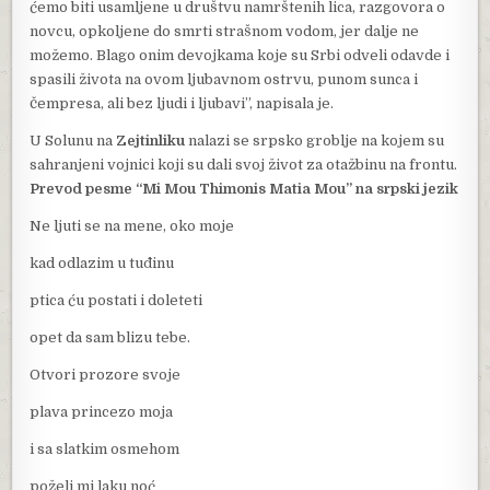
ćemo biti usamljene u društvu namrštenih lica, razgovora o
novcu, opkoljene do smrti strašnom vodom, jer dalje ne
možemo. Blago onim devojkama koje su Srbi odveli odavde i
spasili života na ovom ljubavnom ostrvu, punom sunca i
čempresa, ali bez ljudi i ljubavi”, napisala je.
U Solunu na
Zejtinliku
nalazi se srpsko groblje na kojem su
sahranjeni vojnici koji su dali svoj život za otažbinu na frontu.
Prevod pesme “Mi Mou Thimonis Matia Mou” na srpski jezik
Ne ljuti se na mene, oko moje
kad odlazim u tuđinu
ptica ću postati i doleteti
opet da sam blizu tebe.
Otvori prozore svoje
plava princezo moja
i sa slatkim osmehom
poželi mi laku noć