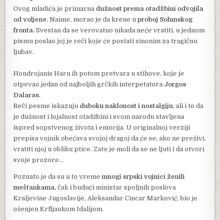
Ovog mladića je primarna
dužnost prema otadžbini odvojila
od voljene.
Naime, morao je da krene u
proboj Solunskog
fronta.
Svestan da se verovatno nikada neće vratiti, u jednom
pismu poslao joj je reči koje će postati sinonim za tragičnu
ljubav.
Hondrojanis Haru ih potom pretvara u stihove, koje je
otpevao jedan od najboljih grčkih interpetatora
Jorgos
Dalaras.
Reči pesme iskazuju
duboku naklonost i nostalgiju
, ali i to da
je dužnost i lojalnost otadžbini i svom narodu stavljena
ispred sopstvenog života i emocija. U originalnoj verziji
prepisa vojnik obećava svojoj dragoj da će se, ako ne preživi,
vratiti njoj u obliku ptice. Zato je moli da se ne ljuti i da otvori
svoje prozore…
Poznato je da su u to vreme
mnogi srpski vojnici ženili
meštankama,
čak i budući ministar spoljnih poslova
Kraljevine Jugoslavije, Aleksandar Cincar Marković, bio je
oženjen Krfljankom Idalijom.