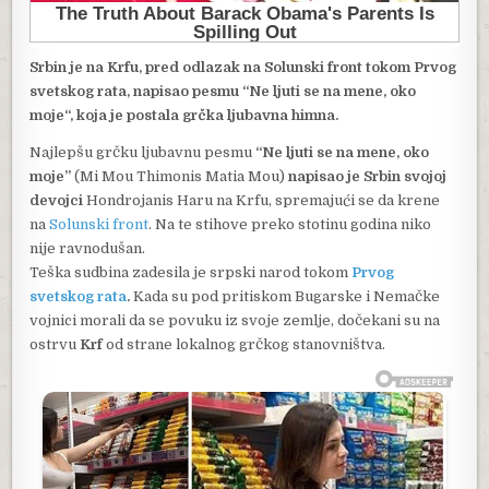
Srbin je na Krfu, pred odlazak na Solunski front tokom Prvog
svetskog rata, napisao pesmu “Ne ljuti se na mene, oko
moje“, koja je postala grčka ljubavna himna.
Najlepšu grčku ljubavnu pesmu
“Ne ljuti se na mene, oko
moje”
(Mi Mou Thimonis Matia Mou)
napisao je Srbin svojoj
devojci
Hondrojanis Haru na Krfu, spremajući se da krene
na
Solunski front
. Na te stihove preko stotinu godina niko
nije ravnodušan.
Teška sudbina zadesila je srpski narod tokom
Prvog
svetskog rata
.
Kada su pod pritiskom Bugarske i Nemačke
vojnici morali da se povuku iz svoje zemlje, dočekani su na
ostrvu
Krf
od strane lokalnog grčkog stanovništva.