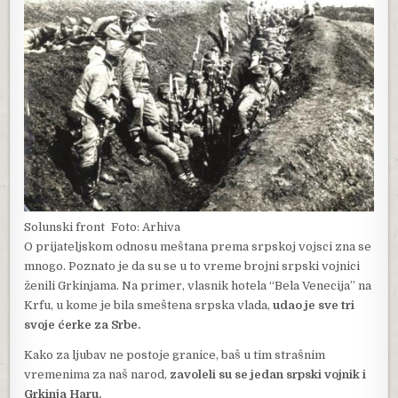
Solunski front
Foto: Arhiva
O prijateljskom odnosu meštana prema srpskoj vojsci zna se
mnogo. Poznato je da su se u to vreme brojni srpski vojnici
ženili Grkinjama. Na primer, vlasnik hotela “Bela Venecija” na
Krfu, u kome je bila smeštena srpska vlada,
udao je sve tri
svoje ćerke za Srbe.
Kako za ljubav ne postoje granice, baš u tim strašnim
vremenima za naš narod,
zavoleli su se jedan srpski vojnik i
Grkinja Haru.