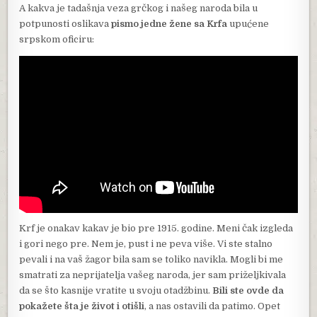
A kakva je tadašnja veza grčkog i našeg naroda bila u
potpunosti oslikava
pismo jedne žene sa Krfa
upućene
srpskom oficiru:
Krf je onakav kakav je bio pre 1915. godine. Meni čak izgleda
i gori nego pre. Nem je, pust i ne peva više. Vi ste stalno
pevali i na vaš žagor bila sam se toliko navikla. Mogli bi me
smatrati za neprijatelja vašeg naroda, jer sam priželjkivala
da se što kasnije vratite u svoju otadžbinu.
Bili ste ovde da
pokažete šta je život i otišli
, a nas ostavili da patimo. Opet