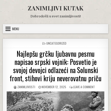
Skip
ZANIMLJIVI KUTAK
to
content
Dobrodošli u svet zanimljivosti!
MENU
POSTED
UNCATEGORIZED
IN
Najlepšu grčku ljubavnu pesmu
napisao srpski vojnik: Posvetio je
svojoj devojci odlazeći na Solunski
front, stihovi kriju neverovatnu priču
AUTHOR:
PUBLISHED
ON
ZANIMLJIVOSTI
NOVEMBER 12, 2025
LEAVE A COMMENT
DATE:
NAJLEPŠU
GRČKU
LJUBAVNU
PESMU
NAPISAO