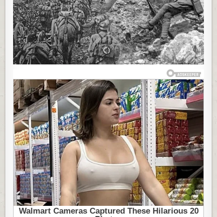
SRPSKI
VOJNIK:
POSVETIO
JE
SVOJOJ
DEVOJCI
ODLAZEĆI
NA
SOLUNSKI
FRONT,
STIHOVI
KRIJU
NEVEROVATN
PRIČU