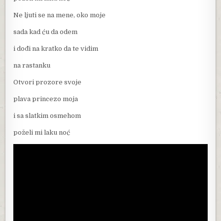
Ne ljuti se na mene, oko moje
sada kad ću da odem
i dođi na kratko da te vidim
na rastanku
Otvori prozore svoje
plava princezo moja
i sa slatkim osmehom
poželi mi laku noć