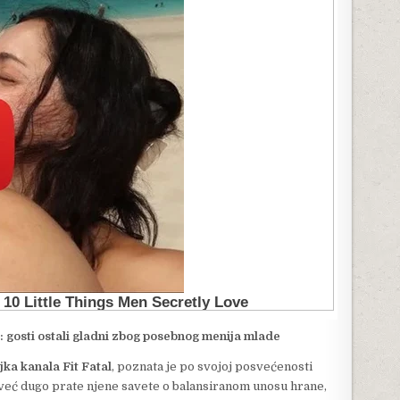
: gosti ostali gladni zbog posebnog menija mlade
jka kanala Fit Fatal
, poznata je po svojoj posvećenosti
i već dugo prate njene savete o balansiranom unosu hrane,