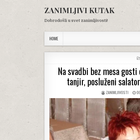
Skip
ZANIMLJIVI KUTAK
to
content
Dobrodošli u svet zanimljivosti!
HOME
Na svadbi bez mesa gosti o
tanjir, posluženi salato
AUTHOR:
P
ZANIMLJIVOSTI
O
DA