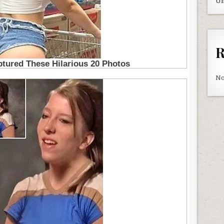
Un
R
No