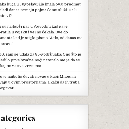
aka kuća u Jugoslaviji je imala ovaj predmet,
mladi danas nemaju pojma čemu služi: Da li
ate vi?
li su najlepši par u Vojvodini kad ga je
pratila u vojsku i verno čekala: Sve do
menta kad je stiglo pismo “Jelo, od danas me
boravi”
60. sam se udala za 35-godišnjaka: Ono što je
ledilo prve bračne noći nateralo me je da se
kajem za sva vremena
e je najbolje čuvati novac u kući: Mnogi ih
vaju u ovim prostorijama, a kažu da ih treba
begavati
ategories