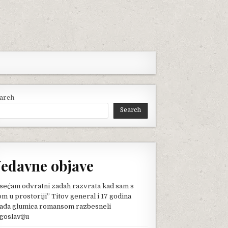
arch
Search
edavne objave
sećam odvratni zadah razvrata kad sam s
om u prostoriji” Titov general i 17 godina
ađa glumica romansom razbesneli
goslaviju