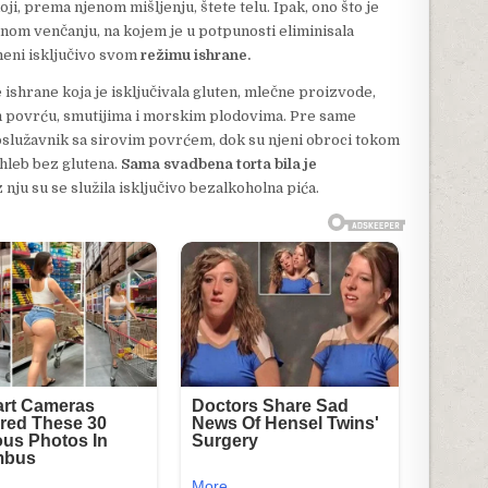
ji, prema njenom mišljenju, štete telu. Ipak, ono što je
enom venčanju, na kojem je u potpunosti eliminisala
meni isključivo svom
režimu ishrane.
 ishrane koja je isključivala gluten, mlečne proizvode,
om povrću, smutijima i morskim plodovima. Pre same
oslužavnik sa sirovim povrćem, dok su njeni obroci tokom
 hleb bez glutena.
Sama svadbena torta bila je
 nju su se služila isključivo bezalkoholna pića.