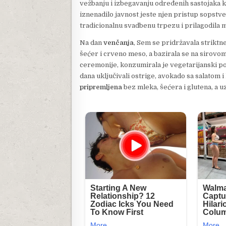
vežbanju i izbegavanju određenih sastojaka ko
iznenadilo javnost jeste njen pristup sopstv
tradicionalnu svadbenu trpezu i prilagodila 
Na dan
venčanja
, Sem se pridržavala striktne
šećer i crveno meso, a bazirala se na sirov
ceremonije, konzumirala je vegetarijanski p
dana uključivali ostrige, avokado sa salatom i
pripremljena
bez mleka, šećera i glutena, a uz