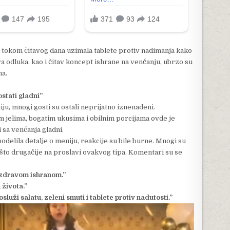
da tokom čitavog dana uzimala tablete protiv nadimanja kako
va odluka, kao i čitav koncept ishrane na venčanju, ubrzo su
ma.
stati gladni”
u, mnogi gosti su ostali neprijatno iznenađeni.
 jelima, bogatim ukusima i obilnim porcijama ovde je
i sa venčanja gladni.
elila detalje o meniju, reakcije su bile burne. Mnogi su
nešto drugačije na proslavi ovakvog tipa. Komentari su se
 zdravom ishranom.”
 života.”
luži salatu, zeleni smuti i tablete protiv nadutosti.”