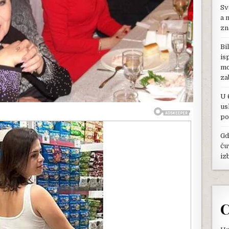
Sv
U
TANJIR,
a 
POSLUŽENI
zn
SALATOM
I
Bi
SMUTIJEM,
is
A
mo
OVAJ
POTEZ
za
ŠOKIRA
U 
us
po
Gd
ču
iz
C