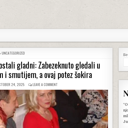
POSTED
UNCATEGORIZED
Se
IN
stali gladni: Zabezeknuto gledali u
m i smutijem, a ovaj potez šokira
UBLISHED
ON
CTOBER 24, 2025
LEAVE A COMMENT
TE:
NA
N
SVADBI
BEZ
MESA
“O
GOSTI
nj
OSTALI
ml
GLADNI:
Ju
ZABEZEKNUTO
GLEDALI