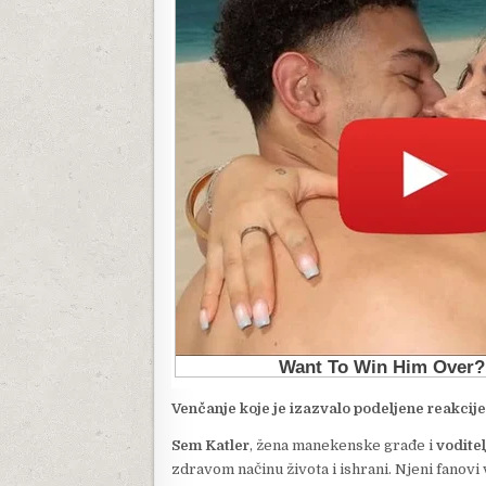
Venčanje koje je izazvalo podeljene reakcije
Sem Katler
, žena manekenske građe i
voditel
zdravom načinu života i ishrani. Njeni fanov