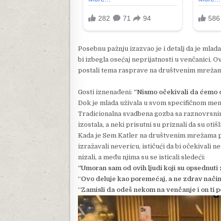
Posebnu pažnju izazvao je i detalj da je mla
bi izbegla osećaj neprijatnosti u venčanici. O
postali tema rasprave na društvenim mreža
Gosti iznenađeni:
“Nismo očekivali da ćemo o
Dok je mlada uživala u svom specifičnom menij
Tradicionalna svadbena gozba sa raznovrsnim
izostala, a neki prisutni su priznali da su otišl
Kada je Sem Katler na društvenim mrežama pod
izražavali nevericu, ističući da bi očekivali 
nizali, a među njima su se isticali sledeći:
“Umoran sam od ovih ljudi koji su opsednuti
“
Ovo deluje kao poremećaj, a ne zdrav način
“
Zamisli da odeš nekom na venčanje i on ti pos