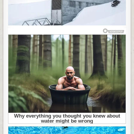
SUDNJEG
DANA,
A
ONO
ŠTO
SE
U
NJEMU
ČUVA
SPASIĆE
PLANETU