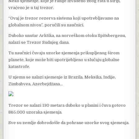
Neko sjemenje, koje je ranije izvađeno zbog rata u Siriji,
vraćeno je u taj trezor.
“Ovaj je trezor rezerva sistema koji upotrebljavamo na
globalnom nivou”, poručili su naučnici.
Duboko unutar Arktika, na norveškom otoku Spitsbergenu,
nalazi se Trezor Sudnjeg dana.
Tu naučnici čuvaju uzorke sjemenja prikupljenog širom
planete, koje može biti upotrijebljeno u slučaju globalne
katastrofe.
U njemu se nalazi sjemenje iz Brazila, Meksika, Indije,
Zimbabvea, Azerbejdžana…
Trezor se nalazi 130 metara duboko u planini i čuva gotovo
865.000 uzoraka sjemenja.
Sve su zemlje dobrodošle da pohrane uzorke svog sjemenja.