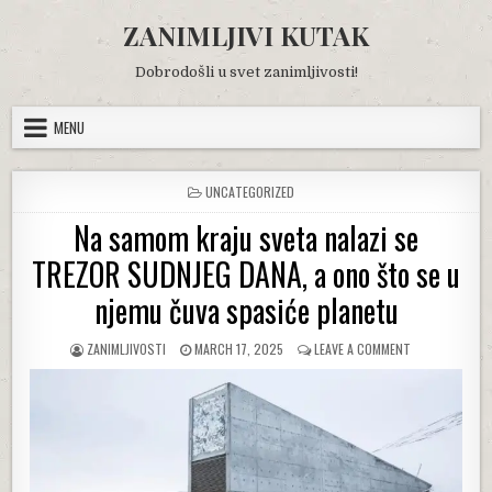
Skip
ZANIMLJIVI KUTAK
to
content
Dobrodošli u svet zanimljivosti!
MENU
POSTED
UNCATEGORIZED
IN
Na samom kraju sveta nalazi se
TREZOR SUDNJEG DANA, a ono što se u
njemu čuva spasiće planetu
AUTHOR:
PUBLISHED
ON
ZANIMLJIVOSTI
MARCH 17, 2025
LEAVE A COMMENT
DATE:
NA
SAMOM
KRAJU
SVETA
NALAZI
SE
TREZOR